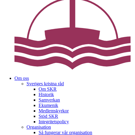
Om oss
Sveriges kristna råd
Om SKR
Historik
Samverkan
Ekumenik
Medlemskyrkor
Stöd SKR
Integritetspolicy
Organisation
Så fungerar vår organisation