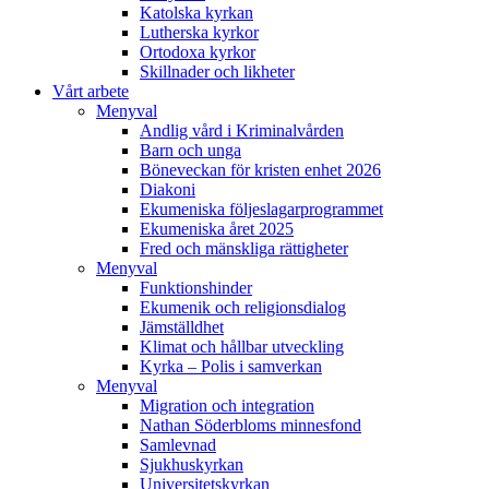
Katolska kyrkan
Lutherska kyrkor
Ortodoxa kyrkor
Skillnader och likheter
Vårt arbete
Menyval
Andlig vård i Kriminalvården
Barn och unga
Böneveckan för kristen enhet 2026
Diakoni
Ekumeniska följeslagarprogrammet
Ekumeniska året 2025
Fred och mänskliga rättigheter
Menyval
Funktionshinder
Ekumenik och religionsdialog
Jämställdhet
Klimat och hållbar utveckling
Kyrka – Polis i samverkan
Menyval
Migration och integration
Nathan Söderbloms minnesfond
Samlevnad
Sjukhuskyrkan
Universitetskyrkan