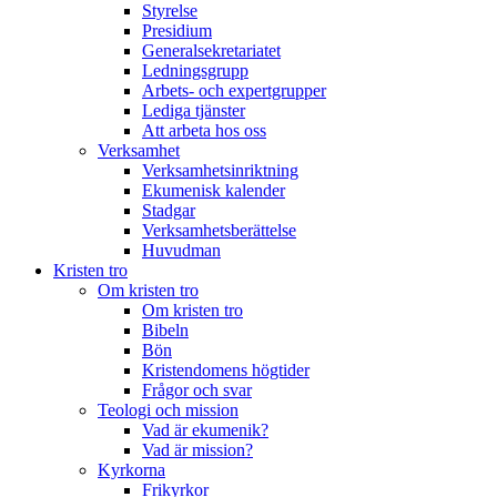
Styrelse
Presidium
Generalsekretariatet
Ledningsgrupp
Arbets- och expertgrupper
Lediga tjänster
Att arbeta hos oss
Verksamhet
Verksamhetsinriktning
Ekumenisk kalender
Stadgar
Verksamhetsberättelse
Huvudman
Kristen tro
Om kristen tro
Om kristen tro
Bibeln
Bön
Kristendomens högtider
Frågor och svar
Teologi och mission
Vad är ekumenik?
Vad är mission?
Kyrkorna
Frikyrkor