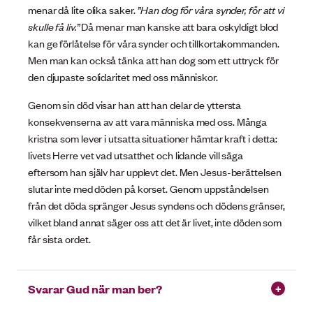
menar då lite olika saker.
”Han dog för våra synder, för att vi
skulle få liv.”
Då menar man kanske att bara oskyldigt blod
kan ge förlåtelse för våra synder och tillkortakommanden.
Men man kan också tänka att han dog som ett uttryck för
den djupaste solidaritet med oss människor.
Genom sin död visar han att han delar de yttersta
konsekvenserna av att vara människa med oss. Många
kristna som lever i utsatta situationer hämtar kraft i detta:
livets Herre vet vad utsatthet och lidande vill säga
eftersom han själv har upplevt det. Men Jesus-berättelsen
slutar inte med döden på korset. Genom uppståndelsen
från det döda spränger Jesus syndens och dödens gränser,
vilket bland annat säger oss att det är livet, inte döden som
får sista ordet.
Svarar Gud när man ber?