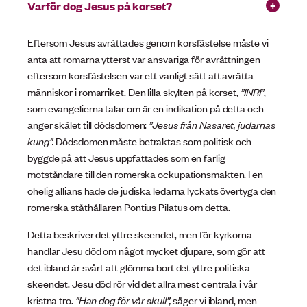
Varför dog Jesus på korset?
Eftersom Jesus avrättades genom korsfästelse måste vi
anta att romarna ytterst var ansvariga för avrättningen
eftersom korsfästelsen var ett vanligt sätt att avrätta
människor i romarriket. Den lilla skylten på korset,
”INRI”
,
som evangelierna talar om är en indikation på detta och
anger skälet till dödsdomen:
”Jesus från Nasaret, judarnas
kung”.
Dödsdomen måste betraktas som politisk och
byggde på att Jesus uppfattades som en farlig
motståndare till den romerska ockupationsmakten. I en
ohelig allians hade de judiska ledarna lyckats övertyga den
romerska ståthållaren Pontius Pilatus om detta.
Detta beskriver det yttre skeendet, men för kyrkorna
handlar Jesu död om något mycket djupare, som gör att
det ibland är svårt att glömma bort det yttre politiska
skeendet. Jesu död rör vid det allra mest centrala i vår
kristna tro.
”Han dog för vår skull”,
säger vi ibland, men