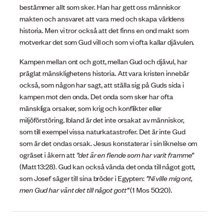
bestämmer allt som sker. Han har gett oss människor
makten och ansvaret att vara med och skapa världens
historia. Men vi tror också att det finns en ond makt som
motverkar det som Gud vill och som vi ofta kallar djävulen.
Kampen mellan ont och gott, mellan Gud och djävul, har
präglat mänsklighetens historia. Att vara kristen innebär
också, som någon har sagt, att ställa sig på Guds sida i
kampen mot den onda. Det onda som sker har ofta
mänskliga orsaker, som krig och konflikter eller
miljöförstöring. Ibland är det inte orsakat av människor,
som till exempel vissa naturkatastrofer. Det är inte Gud
som är det ondas orsak. Jesus konstaterar i sin liknelse om
ogräset i åkern att
”det är en fiende som har varit framme”
(Matt 13:28). Gud kan också vända det onda till något gott,
som Josef säger till sina bröder i Egypten:
”Ni ville mig ont,
men Gud har vänt det till något gott”
(1 Mos 50:20).