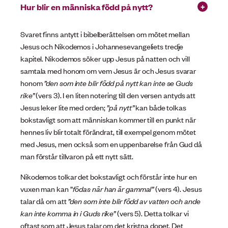
Hur blir en människa född på nytt?
Svaret finns antytt i bibelberättelsen om mötet mellan
Jesus och Nikodemos i Johannesevangeliets tredje
kapitel. Nikodemos söker upp Jesus på natten och vill
samtala med honom om vem Jesus är och Jesus svarar
honom
”den som inte blir född på nytt kan inte se Guds
rike”
(vers 3). I en liten notering till den versen antyds att
Jesus leker lite med orden;
”på nytt”
kan både tolkas
bokstavligt som att människan kommer till en punkt när
hennes liv blir totalt förändrat, till exempel genom mötet
med Jesus, men också som en uppenbarelse från Gud då
man förstår tillvaron på ett nytt sätt.
Nikodemos tolkar det bokstavligt och förstår inte hur en
vuxen man kan ”
födas när han är gammal”
(vers 4). Jesus
talar då om att
”den som inte blir född av vatten och ande
kan inte komma in i Guds rike”
(vers 5). Detta tolkar vi
oftast som att Jesus talar om det kristna dopet. Det