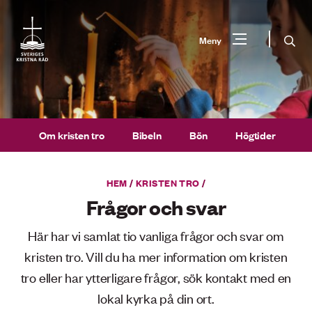
Gå
till
Sök
Meny
innehåll
Vad
Sök
letar
du
Om kristen tro
Bibeln
Bön
Högtider
F
efter?
HEM
/
KRISTEN TRO
/
Frågor och svar
Här har vi samlat tio vanliga frågor och svar om
kristen tro. Vill du ha mer information om kristen
tro eller har ytterligare frågor, sök kontakt med en
lokal kyrka på din ort.