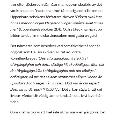
tror efter döden och då målar man upp en idealbild av det
vackraste och finaste man kan tänka sig, som till exempel
Uppenbarelsebokens författare skriver:
”Döden skall inte
finnas mer och ingen klagan och ingen smärta skall finnas
mer”
(Uppenbarelseboken 21:4). Och så tecknar han upp
bilden av det himmelska Jerusalem med gator av guld.
Det närmaste som beskriver vad som faktiskt händer är
nog det som Paulus skriver i slutet av Första
Korinthierbrevet:
”Detta förgängliga måste kläs i
oförgänglighet och detta dödliga kläs i odödlighet. Men när
det förgängliga kläs i oförgänglighet och det dödliga i
odödlighet
,
då blir det så som skriftordet säger: Döden är
uppslukad och segern är vunnen. Död, var är din seger?
Död, var är din udd?”
(15:53-55). Det vi kan säga är att det
liv som väntar blir väldigt annorlunda än det liv vi lever här i
tiden.
Som kristna tror vi att livet inte slutar när vi en gång dör. Det