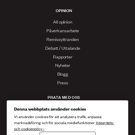
OPINION
All opinion
Påverkansarbete
Remissyttranden
Debatt / Uttalande
Rapporter
Nyheter
Blogg
Press
PRATA MED OSS
Kontakta oss
Denna webbplats använder cookies
Vi använder cookies för att analysera trafik, anpassa
Facebook
marknadsföring och för sociala mediefunktioner.
Integritets-
Twitter
och cookiepolicy ›
.
Instagram