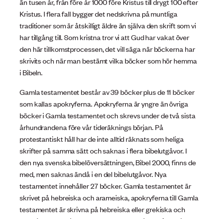
än tusen år, från före år 1000 före Kristus till drygt 100 efter
Kristus. I flera fall bygger det nedskrivna på muntliga
traditioner som är åtskilligt äldre än själva den skrift som vi
har tillgång till. Som kristna tror vi att Gud har vakat över
den här tillkomstprocessen, det vill säga när böckerna har
skrivits och när man bestämt vilka böcker som hör hemma
i Bibeln.
Gamla testamentet består av 39 böcker plus de 11 böcker
som kallas apokryferna. Apokryferna är yngre än övriga
böcker i Gamla testamentet och skrevs under de två sista
århundrandena före vår tideräknings början. På
protestantiskt håll har de inte alltid räknats som heliga
skrifter på samma sätt och saknas i flera bibelutgåvor. I
den nya svenska bibelöversättningen, Bibel 2000, finns de
med, men saknas ändå i en del bibelutgåvor. Nya
testamentet innehåller 27 böcker. Gamla testamentet är
skrivet på hebreiska och arameiska, apokryferna till Gamla
testamentet är skrivna på hebreiska eller grekiska och