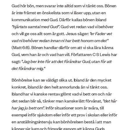
Gud hör bön, men svarar inte alltid som vi tänkt oss. Bönen
är inte främst en önskelista som vi läser upp, utan en
kommunikation med Gud. Därför kallas bönen ibland
”hjärtats samtal med Gud”
. Gud vet redan vad vi behöver
och vill ge oss allt som är gott. Jesus säger:
”er Fader vet
vad ni behöver redan innan ni har bett honom om det”
(Matt 6:8). Bönen handlar därför om att vi ska lära känna
Gud, vem han är och vad han vill. Författaren C S Lewis har
sagt:
”Jag ber inte för att det förändrar Gud, utan för att
det förändrar mig.”
Bönhörelse kan se väldigt olika ut. Ibland är den mycket
konkret, ibland är den helt annorlunda än vi tänkt oss.
Ibland har vi kanske rentav glömt vad vi bett om och när
det sedan blir så, tänker man kanske lätt förvånat,
”det här
har jag ju bett om”.
Inför situationer som är svåra, till
exempel inför sjukdom eller inför ett prov i skolan eller inför
en anställningsintervju kan bönhörelsen bestå i att man
känner sig lugn och frimodig genom att känna Guds