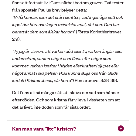
finns ett fortsatt liv i Guds närhet bortom graven. Två texter
från aposteln Paulus brev belyser detta:
”Vi förkunnar, som det står i skriften, vad inget öga sett och
inget öra hört och ingen människa anat, det som Gud har
berett åt dem som älskar honom”
(Första Korinthierbrevet
2:9).
”Ty jag är viss om att varken död eller liv, varken änglar eller
andemakter, varken något som finns eller något som
kommer, varken krafter i höjden eller krafter i djupet eller
något annat i skapelsen skall kunna skilja oss från Guds
kärlek i Kristus Jesus, vår herre”
(Romarbrevet 8:38-39).
Det finns alltså många sätt att skriva om vad som händer
efter döden. Och som kristna får vi leva i vissheten om att
det är livet, inte döden som får sista ordet.
Kan man vara ”lite” kristen?