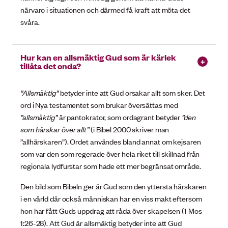
närvaro i situationen och därmed få kraft att möta det
svåra.
Hur kan en allsmäktig Gud som är kärlek
tillåta det onda?
”Allsmäktig”
betyder inte att Gud orsakar allt som sker. Det
ord i Nya testamentet som brukar översättas med
”allsmäktig”
är pantokrator, som ordagrant betyder
”den
som härskar över allt”
(i Bibel 2000 skriver man
”allhärskaren”). Ordet användes bland annat om kejsaren
som var den som regerade över hela riket till skillnad från
regionala lydfurstar som hade ett mer begränsat område.
Den bild som Bibeln ger är Gud som den yttersta härskaren
i en värld där också människan har en viss makt eftersom
hon har fått Guds uppdrag att råda över skapelsen (1 Mos
1:26-28). Att Gud är allsmäktig betyder inte att Gud