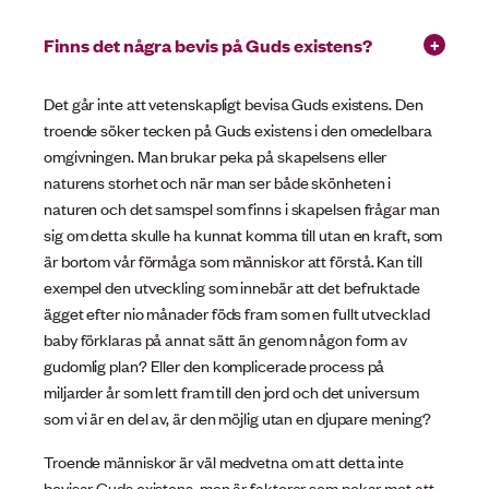
Finns det några bevis på Guds existens?
Det går inte att vetenskapligt bevisa Guds existens. Den
troende söker tecken på Guds existens i den omedelbara
omgivningen. Man brukar peka på skapelsens eller
naturens storhet och när man ser både skönheten i
naturen och det samspel som finns i skapelsen frågar man
sig om detta skulle ha kunnat komma till utan en kraft, som
är bortom vår förmåga som människor att förstå. Kan till
exempel den utveckling som innebär att det befruktade
ägget efter nio månader föds fram som en fullt utvecklad
baby förklaras på annat sätt än genom någon form av
gudomlig plan? Eller den komplicerade process på
miljarder år som lett fram till den jord och det universum
som vi är en del av, är den möjlig utan en djupare mening?
Troende människor är väl medvetna om att detta inte
bevisar Guds existens, men är faktorer som pekar mot att