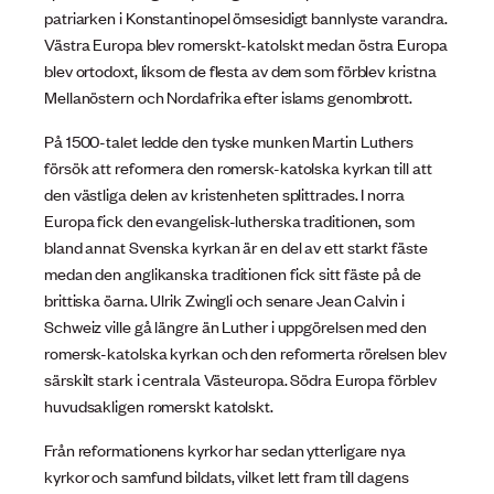
patriarken i Konstantinopel ömsesidigt bannlyste varandra.
Västra Europa blev romerskt-katolskt medan östra Europa
blev ortodoxt, liksom de flesta av dem som förblev kristna
Mellanöstern och Nordafrika efter islams genombrott.
På 1500-talet ledde den tyske munken Martin Luthers
försök att reformera den romersk-katolska kyrkan till att
den västliga delen av kristenheten splittrades. I norra
Europa fick den evangelisk-lutherska traditionen, som
bland annat Svenska kyrkan är en del av ett starkt fäste
medan den anglikanska traditionen fick sitt fäste på de
brittiska öarna. Ulrik Zwingli och senare Jean Calvin i
Schweiz ville gå längre än Luther i uppgörelsen med den
romersk-katolska kyrkan och den reformerta rörelsen blev
särskilt stark i centrala Västeuropa. Södra Europa förblev
huvudsakligen romerskt katolskt.
Från reformationens kyrkor har sedan ytterligare nya
kyrkor och samfund bildats, vilket lett fram till dagens