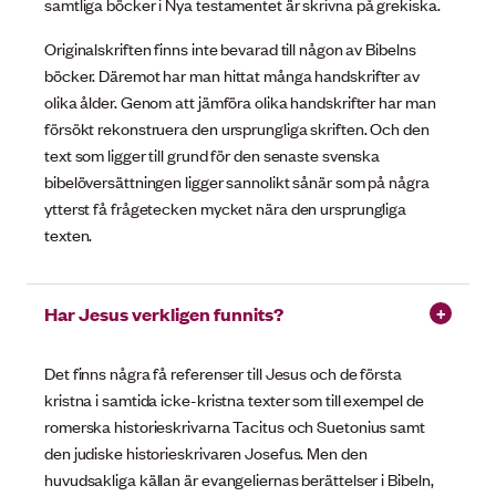
samtliga böcker i Nya testamentet är skrivna på grekiska.
Originalskriften finns inte bevarad till någon av Bibelns
böcker. Däremot har man hittat många handskrifter av
olika ålder. Genom att jämföra olika handskrifter har man
försökt rekonstruera den ursprungliga skriften. Och den
text som ligger till grund för den senaste svenska
bibelöversättningen ligger sannolikt sånär som på några
ytterst få frågetecken mycket nära den ursprungliga
texten.
Har Jesus verkligen funnits?
Det finns några få referenser till Jesus och de första
kristna i samtida icke-kristna texter som till exempel de
romerska historieskrivarna Tacitus och Suetonius samt
den judiske historieskrivaren Josefus. Men den
huvudsakliga källan är evangeliernas berättelser i Bibeln,