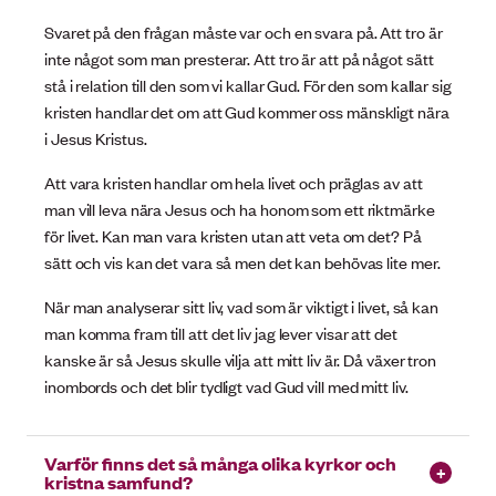
Svaret på den frågan måste var och en svara på. Att tro är
inte något som man presterar. Att tro är att på något sätt
stå i relation till den som vi kallar Gud. För den som kallar sig
kristen handlar det om att Gud kommer oss mänskligt nära
i Jesus Kristus.
Att vara kristen handlar om hela livet och präglas av att
man vill leva nära Jesus och ha honom som ett riktmärke
för livet. Kan man vara kristen utan att veta om det? På
sätt och vis kan det vara så men det kan behövas lite mer.
När man analyserar sitt liv, vad som är viktigt i livet, så kan
man komma fram till att det liv jag lever visar att det
kanske är så Jesus skulle vilja att mitt liv är. Då växer tron
inombords och det blir tydligt vad Gud vill med mitt liv.
Varför finns det så många olika kyrkor och
kristna samfund?