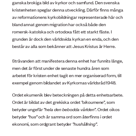
ganska brokiga bild av kyrkor och samfund. Den svenska
kristenheten speglar denna utveckling. Därför finns många
av reformationens kyrkobildningar representerade här och
bland annat genom migration har också både den
romersk-katolska och ortodoxa fått ett starkt fäste. I
grunden är dock den världsvida kyrkan en enda, och den
består av alla som bekänner att Jesus Kristus är Herre.
Strävanden att manifestera denna enhet har funnits länge,
men det är först under de senaste hundra åren som
arbetet för kristen enhet tagit en mer organiserad form, till
exempel genom bildandet av Kyrkornas världsråd 1948.
Ordet ekumenik blev beteckningen på detta enhetsarbete.
Ordet är bildat av det grekiska ordet
”oikoumene”
, som
betyder ungefär
”hela den bebodda världen”
. Ordet oikos
betyder
”hus”
och är samma ord som återfinns i ordet
ekonomi, som ordgrant betyder
”hushållning”
.