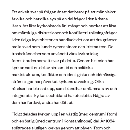
Ett enkelt svar på frågan är att det beror på att människor
är olika och har olika syn på en del frågor i den kristna
läran. Att läsa kyrkohistoria är i mångt och mycket att läsa
om mänskliga diskussioner och konflikter i tolkningsfrågor.
I den tidiga kyrkohistorien handlade det om att dra gränser
mellan vad som kunde rymmas inom den kristna tron. De
trosbekännelser som används i våra kyrkor idag
formulerades som ett svar på detta. Genom historien har
kyrkan varit en del av sin samtid och politiska
maktstrukturer, konflikter och ideologiska och idémässiga
strömningar har påverkat kyrkans utveckling. Olika
rörelser har blossat upp, som ibland har omfamnats av och
integrerats i kyrkan, och ibland har uteslutits. Några av
dem har fortlevt, andra har dött ut.
Tidigt delades kyrkan upp i en västlig (med centrum i Rom)
och en östlig (med centrum i Konstantinopel) del. År 1054
splittrades slutligen kyrkan genom att påven i Rom och