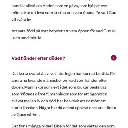
handlar alltså om Anden som en gåva, som hjälper oss
människor att leva som kristna och vara öppna för vad Gud
vill i våra liv.
Att vara född på nytt betyder att vara öppen för vad Gud vill
i och med mitt liv.
Vad händer efter döden?
Det korta svaret är: vi vet inte. Ingen har kunnat berätta för
andra nu levande människor om vad som händer efter
döden. Människor som levt i det som brukar beskrivas
som
”dödens närhet”,
människor som för ett ögonblick
svävat mellan liv och död, har beskrivit att de mött ett
starkt ljussken. Några har då också upplevt en stark känsla
av Guds närhet.
Det finns många bilder i Bibeln för det som väntar den som