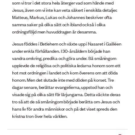
som vi tror i det stora hela återger vad som hände med
Jesus, även om vi inte kan veta säkert i enskilda detaljer.
Matteus, Markus, Lukas och Johannes beskriver ofta
samma saker på olika sätt och ibland också i olika
ordningsföljd men huvuddragen är desamma.
Jesus föddes i Betlehem och växte upp i Nasaret i Galiléen
under enkla förhållanden. I 30-årsåldern började han
vandra omkring, predika och göra under. Så småningom
upplevde de religiösa och politiska ledarna honom som ett
hot mot ordningen i landet och kom överens om att döda
honom. Men det slutade inte med döden på korset. Tre
dagar senare, berättar evangelierna, uppstod han och
visade sig på olika sätt för lärjungarna. Detta väckte deras
tro så att de så småningom började berätta om Jesus och
hans liv för andra människor och på det viset spreds den
kristna tron över hela världen.