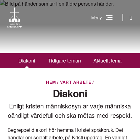
Gå
till
Sök
Meny
innehåll
Vad
Sök
letar
du
Diakoni
Tidigare teman
Aktuellt tema
efter?
HEM
/
VÅRT ARBETE
/
Diakoni
Enligt kristen människosyn är varje människa
oändligt värdefull och ska mötas med respekt.
Begreppet diakoni hör hemma i kristet språkbruk. Det
handlar om socialt arbete, på Kristi uppdrag. En vanligt