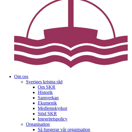
Om oss
Sveriges kristna råd
Om SKR
Historik
Samverkan
Ekumenik
Medlemskyrkor
Stöd SKR
Integritetspolicy
Organisation
Så fungerar vår organisation