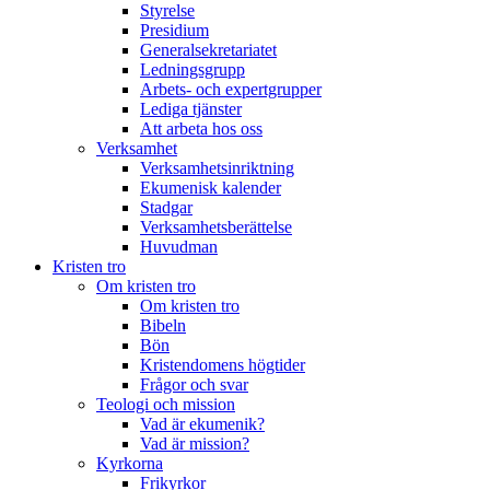
Styrelse
Presidium
Generalsekretariatet
Ledningsgrupp
Arbets- och expertgrupper
Lediga tjänster
Att arbeta hos oss
Verksamhet
Verksamhetsinriktning
Ekumenisk kalender
Stadgar
Verksamhetsberättelse
Huvudman
Kristen tro
Om kristen tro
Om kristen tro
Bibeln
Bön
Kristendomens högtider
Frågor och svar
Teologi och mission
Vad är ekumenik?
Vad är mission?
Kyrkorna
Frikyrkor