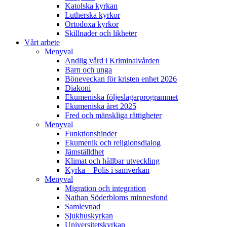
Katolska kyrkan
Lutherska kyrkor
Ortodoxa kyrkor
Skillnader och likheter
Vårt arbete
Menyval
Andlig vård i Kriminalvården
Barn och unga
Böneveckan för kristen enhet 2026
Diakoni
Ekumeniska följeslagarprogrammet
Ekumeniska året 2025
Fred och mänskliga rättigheter
Menyval
Funktionshinder
Ekumenik och religionsdialog
Jämställdhet
Klimat och hållbar utveckling
Kyrka – Polis i samverkan
Menyval
Migration och integration
Nathan Söderbloms minnesfond
Samlevnad
Sjukhuskyrkan
Universitetskyrkan