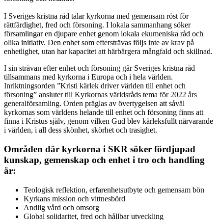
I Sveriges kristna råd talar kyrkorna med gemensam röst för
rättfärdighet, fred och försoning. I lokala sammanhang söker
församlingar en djupare enhet genom lokala ekumeniska råd och
olika initiativ. Den enhet som eftersträvas följs inte av krav på
enhetlighet, utan har kapacitet att härbärgera mångfald och skillnad.
I sin strävan efter enhet och försoning går Sveriges kristna råd
tillsammans med kyrkorna i Europa och i hela världen.
Inriktningsorden ”Kristi kärlek driver världen till enhet och
försoning” ansluter till Kyrkornas världsråds tema för 2022 års
generalförsamling. Orden präglas av övertygelsen att såväl
kyrkornas som världens helande till enhet och försoning finns att
finna i Kristus själv, genom vilken Gud blev kärleksfullt närvarande
i världen, i all dess skönhet, skörhet och trasighet.
Områden där kyrkorna i SKR söker fördjupad
kunskap, gemenskap och enhet i tro och handling
är:
Teologisk reflektion, erfarenhetsutbyte och gemensam bön
Kyrkans mission och vittnesbörd
Andlig vård och omsorg
Global solidaritet, fred och hållbar utveckling