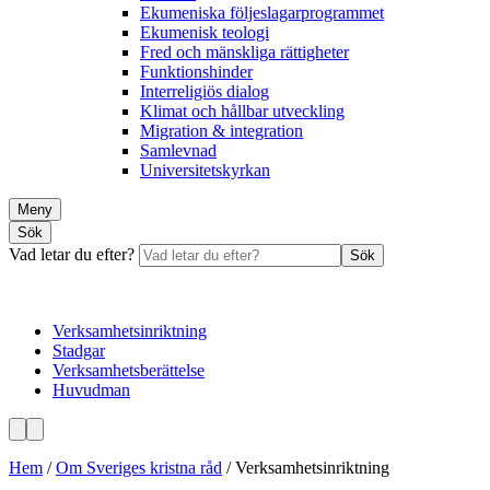
Ekumeniska följeslagarprogrammet
Ekumenisk teologi
Fred och mänskliga rättigheter
Funktionshinder
Interreligiös dialog
Klimat och hållbar utveckling
Migration & integration
Samlevnad
Universitetskyrkan
Meny
Sök
Vad letar du efter?
Sök
Verksamhetsinriktning
Stadgar
Verksamhetsberättelse
Huvudman
Hem
/
Om Sveriges kristna råd
/
Verksamhetsinriktning