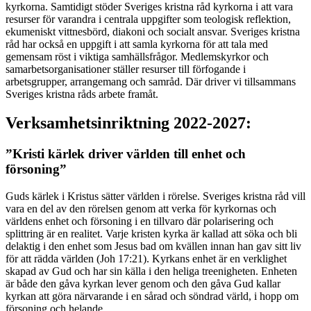
kyrkorna. Samtidigt stöder Sveriges kristna råd kyrkorna i att vara
resurser för varandra i centrala uppgifter som teologisk reflektion,
ekumeniskt vittnesbörd, diakoni och socialt ansvar. Sveriges kristna
råd har också en uppgift i att samla kyrkorna för att tala med
gemensam röst i viktiga samhällsfrågor. Medlemskyrkor och
samarbetsorganisationer ställer resurser till förfogande i
arbetsgrupper, arrangemang och samråd. Där driver vi tillsammans
Sveriges kristna råds arbete framåt.
Verksamhetsinriktning 2022-2027:
”Kristi kärlek driver världen till enhet och
försoning”
Guds kärlek i Kristus sätter världen i rörelse. Sveriges kristna råd vill
vara en del av den rörelsen genom att verka för kyrkornas och
världens enhet och försoning i en tillvaro där polarisering och
splittring är en realitet. Varje kristen kyrka är kallad att söka och bli
delaktig i den enhet som Jesus bad om kvällen innan han gav sitt liv
för att rädda världen (Joh 17:21). Kyrkans enhet är en verklighet
skapad av Gud och har sin källa i den heliga treenigheten. Enheten
är både den gåva kyrkan lever genom och den gåva Gud kallar
kyrkan att göra närvarande i en sårad och söndrad värld, i hopp om
försoning och helande.