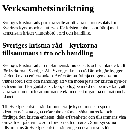
Verksamhetsinriktning
Sveriges kristna råds primära syfte är att vara en mötesplats för
Sveriges kyrkor och ett uttryck för kristen enhet som främjar ett
gemensam kristet vittnesbörd i ord och handling.
Sveriges kristna råd – kyrkorna
tillsammans i tro och handling
Sveriges kristna råd är en ekumenisk mötesplats och samlande kraft
för kyrkorna i Sverige. Allt Sveriges kristna råd är och gör bygger
på den kristna enhetstanken. Syftet är; att främja ett gemensamt
vittnesbörd i ord och handling; att vara mötesplats för kristna kyrkor
och samfund för gudstjänst, bön, dialog, samråd och samverkan; att
vara samlande och samordnande ekumeniskt organ på det nationella
planet.
Till Sveriges kristna råd kommer varje kyrka med sin speciella
identitet och sina egna erfarenheter för att söka, uttrycka och
fördjupa den kristna enheten, dela erfarenheter och tillsammans visa
omvärlden på den tro som förenar och utmanar. Som kyrkorna
tillsammans är Sveriges kristna råd en gemensam resurs för