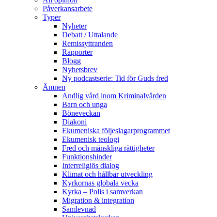
Påverkansarbete
Typer
Nyheter
Debatt / Uttalande
Remissyttranden
Rapporter
Blogg
Nyhetsbrev
Ny podcastserie: Tid för Guds fred
Ämnen
Andlig vård inom Kriminalvården
Barn och unga
Böneveckan
Diakoni
Ekumeniska följeslagarprogrammet
Ekumenisk teologi
Fred och mänskliga rättigheter
Funktionshinder
Interreligiös dialog
Klimat och hållbar utveckling
Kyrkornas globala vecka
Kyrka – Polis i samverkan
Migration & integration
Samlevnad