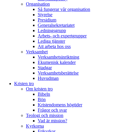
Organisation
Så fungerar vår organisation
Styrelse
Presidium
Generalsekretariatet
Ledningsgrupp
Arbets- och expertgrupper
Lediga tjänster
Att arbeta hos oss
Verksamhet
Verksamhetsinriktning
Ekumenisk kalender
Stadgar
Verksamhetsberättelse
Huvudman
Kristen tro
Om kristen tro
Bibeln
Bön
Kristendomens högtider
Frågor och svar
Teologi och mission
Vad är mission?
Kyrkorna
Frikyrkor