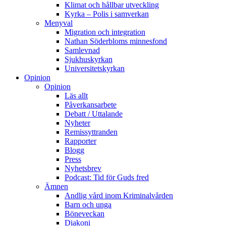
Klimat och hållbar utveckling
Kyrka – Polis i samverkan
Menyval
Migration och integration
Nathan Söderbloms minnesfond
Samlevnad
Sjukhuskyrkan
Universitetskyrkan
Opinion
Opinion
Läs allt
Påverkansarbete
Debatt / Uttalande
Nyheter
Remissyttranden
Rapporter
Blogg
Press
Nyhetsbrev
Podcast: Tid för Guds fred
Ämnen
Andlig vård inom Kriminalvården
Barn och unga
Böneveckan
Diakoni