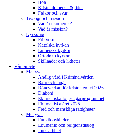
Bön
Kristendomens högtider
Frågor och svar
Teologi och mission
Vad är ekumenik?
Vad är mission?
Kyrkorna
Frikyrkor
Katolska kyrkan
Lutherska kyrkor
Ortodoxa kyrkor
Skillnader och likheter
Vårt arbete
Menyval
Andlig vård i Kriminalvården
Barn och unga
Böneveckan för kristen enhet 2026
Diakoni
Ekumeniska följeslagarprogrammet
Ekumeniska året 2025
Fred och mänskliga rättigheter
Menyval
Funktionshinder
Ekumenik och religionsdialog
Jämställdhet