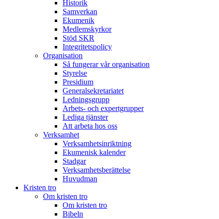
Historik
Samverkan
Ekumenik
Medlemskyrkor
Stöd SKR
Integritetspolicy
Organisation
Så fungerar vår organisation
Styrelse
Presidium
Generalsekretariatet
Ledningsgrupp
Arbets- och expertgrupper
Lediga tjänster
Att arbeta hos oss
Verksamhet
Verksamhetsinriktning
Ekumenisk kalender
Stadgar
Verksamhetsberättelse
Huvudman
Kristen tro
Om kristen tro
Om kristen tro
Bibeln