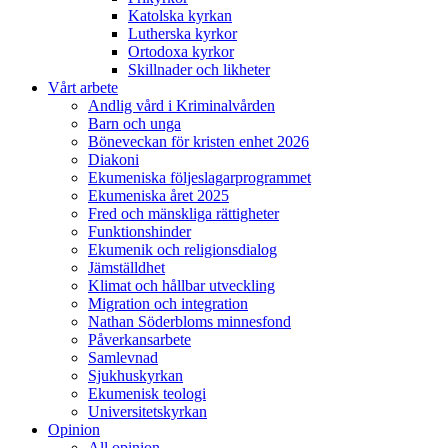
Katolska kyrkan
Lutherska kyrkor
Ortodoxa kyrkor
Skillnader och likheter
Vårt arbete
Andlig vård i Kriminalvården
Barn och unga
Böneveckan för kristen enhet 2026
Diakoni
Ekumeniska följeslagarprogrammet
Ekumeniska året 2025
Fred och mänskliga rättigheter
Funktionshinder
Ekumenik och religionsdialog
Jämställdhet
Klimat och hållbar utveckling
Migration och integration
Nathan Söderbloms minnesfond
Påverkansarbete
Samlevnad
Sjukhuskyrkan
Ekumenisk teologi
Universitetskyrkan
Opinion
All opinion