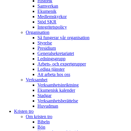
Historik
Samverkan
Ekumenik
Medlemskyrkor
Stöd SKR
Integritetspolicy
Organisation
Så fungerar vår organisation
Styrelse
Presidium
Generalsekretariatet
Ledningsgrupp
Arbets- och expertgrupper
Lediga tjänster
Att arbeta hos oss
Verksamhet
Verksamhetsinriktning
Ekumenisk kalender
Stadgar
Verksamhetsberättelse
Huvudman
Kristen tro
Om kristen tro
Bibeln
Bön