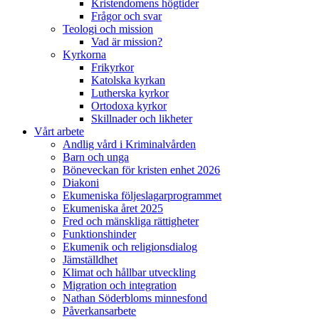
Kristendomens högtider
Frågor och svar
Teologi och mission
Vad är mission?
Kyrkorna
Frikyrkor
Katolska kyrkan
Lutherska kyrkor
Ortodoxa kyrkor
Skillnader och likheter
Vårt arbete
Andlig vård i Kriminalvården
Barn och unga
Böneveckan för kristen enhet 2026
Diakoni
Ekumeniska följeslagarprogrammet
Ekumeniska året 2025
Fred och mänskliga rättigheter
Funktionshinder
Ekumenik och religionsdialog
Jämställdhet
Klimat och hållbar utveckling
Migration och integration
Nathan Söderbloms minnesfond
Påverkansarbete