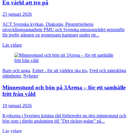
En värld att tro på
25 januari 2026
ACT Svenska kyrkan, Diakonia, Pingströrelsens
utvecklingssamarbete PMU och Svenska missionsrådet genomför
för tredje gången en gemensam kampanj under ett...
Läs vidare
Barn och unga
,
Enhet - för att världen ska tro
,
Fred och mänskliga
rättigheter
,
Nyheter
Minnesstund och bön på 3Arena – för ett samhälle
fritt från våld
19 januari 2026
Kyrkorna i Sveriges kristna råd förbereder nu den minnestund och
bön som i direkt anslutning till ”Det räcker-galan” på...
Läs vidare