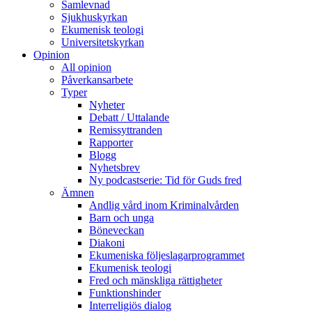
Samlevnad
Sjukhuskyrkan
Ekumenisk teologi
Universitetskyrkan
Opinion
All opinion
Påverkansarbete
Typer
Nyheter
Debatt / Uttalande
Remissyttranden
Rapporter
Blogg
Nyhetsbrev
Ny podcastserie: Tid för Guds fred
Ämnen
Andlig vård inom Kriminalvården
Barn och unga
Böneveckan
Diakoni
Ekumeniska följeslagarprogrammet
Ekumenisk teologi
Fred och mänskliga rättigheter
Funktionshinder
Interreligiös dialog