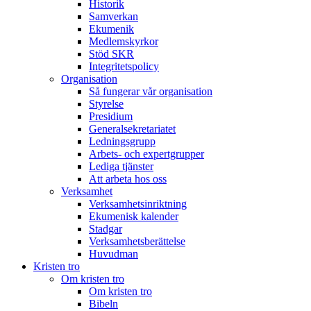
Historik
Samverkan
Ekumenik
Medlemskyrkor
Stöd SKR
Integritetspolicy
Organisation
Så fungerar vår organisation
Styrelse
Presidium
Generalsekretariatet
Ledningsgrupp
Arbets- och expertgrupper
Lediga tjänster
Att arbeta hos oss
Verksamhet
Verksamhetsinriktning
Ekumenisk kalender
Stadgar
Verksamhetsberättelse
Huvudman
Kristen tro
Om kristen tro
Om kristen tro
Bibeln