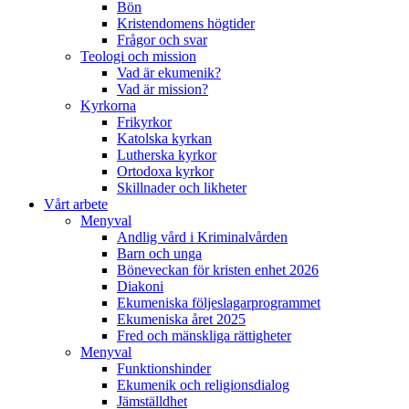
Bön
Kristendomens högtider
Frågor och svar
Teologi och mission
Vad är ekumenik?
Vad är mission?
Kyrkorna
Frikyrkor
Katolska kyrkan
Lutherska kyrkor
Ortodoxa kyrkor
Skillnader och likheter
Vårt arbete
Menyval
Andlig vård i Kriminalvården
Barn och unga
Böneveckan för kristen enhet 2026
Diakoni
Ekumeniska följeslagarprogrammet
Ekumeniska året 2025
Fred och mänskliga rättigheter
Menyval
Funktionshinder
Ekumenik och religionsdialog
Jämställdhet