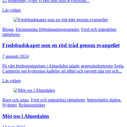
22 september, lyfter vi den bön som Kyrkornas...
Läs vidare
Blogg
,
Ekumeniska följeslagarprogrammet
,
Fred och mänskliga
rättigheter
Fredsbudskapet som en röd tråd genom evangeliet
7 augusti 2024
På vårt fredsseminarium i Almedalen talade generalsekreterare Sofia
Camnerin om kyrkornas kallelse att alltid och oavsett tala om och...
Läs vidare
Barn och unga
,
Fred och mänskliga rättigheter
,
Interreligiös dialog
,
Nyheter
,
Religionsfrihet
Möt oss i Almedalen