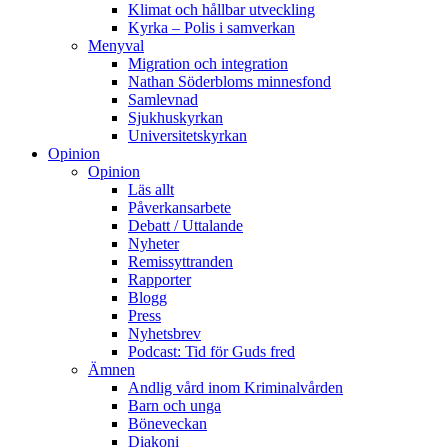
Klimat och hållbar utveckling
Kyrka – Polis i samverkan
Menyval
Migration och integration
Nathan Söderbloms minnesfond
Samlevnad
Sjukhuskyrkan
Universitetskyrkan
Opinion
Opinion
Läs allt
Påverkansarbete
Debatt / Uttalande
Nyheter
Remissyttranden
Rapporter
Blogg
Press
Nyhetsbrev
Podcast: Tid för Guds fred
Ämnen
Andlig vård inom Kriminalvården
Barn och unga
Böneveckan
Diakoni