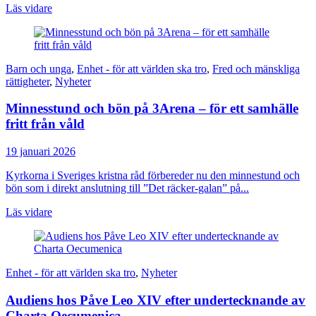
Läs vidare
Barn och unga
,
Enhet - för att världen ska tro
,
Fred och mänskliga
rättigheter
,
Nyheter
Minnesstund och bön på 3Arena – för ett samhälle
fritt från våld
19 januari 2026
Kyrkorna i Sveriges kristna råd förbereder nu den minnestund och
bön som i direkt anslutning till ”Det räcker-galan” på...
Läs vidare
Enhet - för att världen ska tro
,
Nyheter
Audiens hos Påve Leo XIV efter undertecknande av
Charta Oecumenica