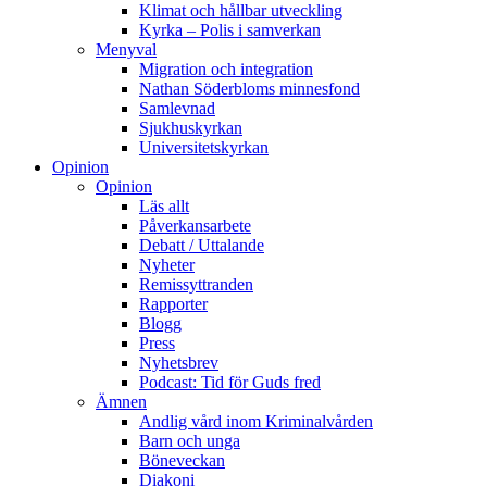
Klimat och hållbar utveckling
Kyrka – Polis i samverkan
Menyval
Migration och integration
Nathan Söderbloms minnesfond
Samlevnad
Sjukhuskyrkan
Universitetskyrkan
Opinion
Opinion
Läs allt
Påverkansarbete
Debatt / Uttalande
Nyheter
Remissyttranden
Rapporter
Blogg
Press
Nyhetsbrev
Podcast: Tid för Guds fred
Ämnen
Andlig vård inom Kriminalvården
Barn och unga
Böneveckan
Diakoni