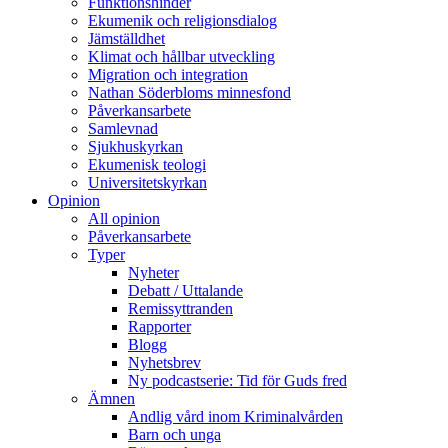
Funktionshinder
Ekumenik och religionsdialog
Jämställdhet
Klimat och hållbar utveckling
Migration och integration
Nathan Söderbloms minnesfond
Påverkansarbete
Samlevnad
Sjukhuskyrkan
Ekumenisk teologi
Universitetskyrkan
Opinion
All opinion
Påverkansarbete
Typer
Nyheter
Debatt / Uttalande
Remissyttranden
Rapporter
Blogg
Nyhetsbrev
Ny podcastserie: Tid för Guds fred
Ämnen
Andlig vård inom Kriminalvården
Barn och unga