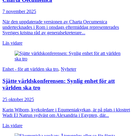
7 november 2025
När den uppdaterade versionen av Charta Oecumenica
undertecknades i Rom i onsdags eftermiddag representerades
Sveriges kristna råd av generalsekreterare...
Läs vidare
Enhet - för att världen ska tro
,
Nyheter
Sjätte världskonferensen: Synlig enhet för att
världen ska tro
25 oktober 2025
Karin Wiborn, kyrkoledare i Equmeniakyrkan, är på plats i klostret
Wadi El Natrun sydväst om Alexandria i Egypten, där...
Läs vidare