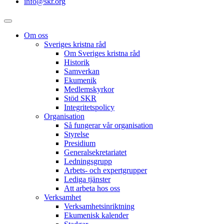
info@skr.org
Om oss
Sveriges kristna råd
Om Sveriges kristna råd
Historik
Samverkan
Ekumenik
Medlemskyrkor
Stöd SKR
Integritetspolicy
Organisation
Så fungerar vår organisation
Styrelse
Presidium
Generalsekretariatet
Ledningsgrupp
Arbets- och expertgrupper
Lediga tjänster
Att arbeta hos oss
Verksamhet
Verksamhetsinriktning
Ekumenisk kalender