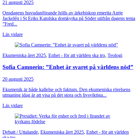
21 augusti 2025
Onsdagens huvudanförande hölls av ärkebiskop emerita Antje
Jackelén i St Eriks Katolska domkyrka på Söder utifrån dagens tema
”Fred...
Läs vidare
Ekumeniska året 2025
,
Enhet - för att världen ska tro
,
Teologi
Sofia Camnerin: ”Enhet är svaret på världens nöd”
20 augusti 2025
Ekumenik är både kallelse och faktum. Den ekumeniska rörelsens
utmaning idag är att visa på det stora och livsviktiga...
Läs vidare
Debatt / Uttalande
,
Ekumeniska året 2025
,
Enhet - för att världen
ska tro