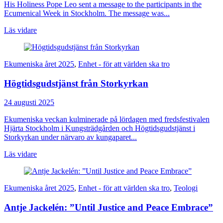
His Holiness Pope Leo sent a message to the participants in the
Ecumenical Week in Stockholm. The message was...
Läs vidare
Ekumeniska året 2025
,
Enhet - för att världen ska tro
Högtidsgudstjänst från Storkyrkan
24 augusti 2025
Ekumeniska veckan kulminerade på lördagen med fredsfestivalen
Hjärta Stockholm i Kungsträdgården och Högtidsgudstjänst i
Storkyrkan under närvaro av kungaparet...
Läs vidare
Ekumeniska året 2025
,
Enhet - för att världen ska tro
,
Teologi
Antje Jackelén: ”Until Justice and Peace Embrace”