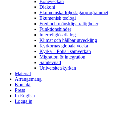
Böneveckan
Diakoni
Ekumeniska följeslagarprogrammet
Ekumenisk teologi
Fred och mänskliga rättigheter
Funktionshinder
Interreligiös dialog
Klimat och hållbar utveckling
Kyrkornas globala vecka
Kyrka – Polis i samverkan
Migration & integration
Samlevnad
Universitetskyrkan
Material
Arrangemang
Kontakt
Press
In English
Logga in