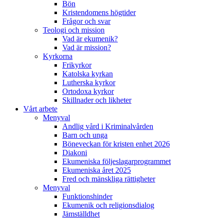
Bön
Kristendomens högtider
Frågor och svar
Teologi och mission
Vad är ekumenik?
Vad är mission?
Kyrkorna
Frikyrkor
Katolska kyrkan
Lutherska kyrkor
Ortodoxa kyrkor
Skillnader och likheter
Vårt arbete
Menyval
Andlig vård i Kriminalvården
Barn och unga
Böneveckan för kristen enhet 2026
Diakoni
Ekumeniska följeslagarprogrammet
Ekumeniska året 2025
Fred och mänskliga rättigheter
Menyval
Funktionshinder
Ekumenik och religionsdialog
Jämställdhet