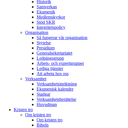
Historik
Samverkan
Ekumenik
Medlemskyrkor
Stöd SKR
Integritetspolicy
Organisation
Så fungerar vår organisation
Styrelse
Presidium
Generalsekretariatet
Ledningsgrupp
Arbets- och expertgrupper
Lediga tjänster
Att arbeta hos oss
Verksamhet
Verksamhetsinriktning
Ekumenisk kalender
Stadgar
Verksamhetsberättelse
Huvudman
Kristen tro
Om kristen tro
Om kristen tro
Bibeln