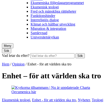
Ekumeniska följeslagarprogrammet
Ekumenisk teologi
Fred och mänskliga rättigheter
Funktionshinder
Interreligiös dialog
Klimat och hållbar utveckling
Migration & integration
Samlevnad
Universitetskyrkan
Meny
Sök
Vad letar du efter?
Sök
Hem
/
Opinion
/
Enhet - för att världen ska tro
Enhet – för att världen ska tro
Ekumenisk teologi
,
Enhet - för att världen ska tro
,
Nyheter
,
Teologi