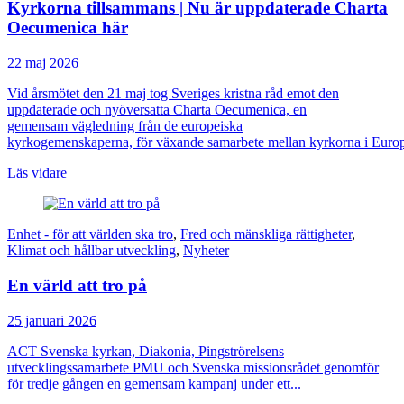
Kyrkorna tillsammans | Nu är uppdaterade Charta
Oecumenica här
22 maj 2026
Vid årsmötet den 21 maj tog Sveriges kristna råd emot den
uppdaterade och nyöversatta Charta Oecumenica, en
gemensam vägledning från de europeiska
kyrkogemenskaperna, för växande samarbete mellan kyrkorna i Europa
Läs vidare
Enhet - för att världen ska tro
,
Fred och mänskliga rättigheter
,
Klimat och hållbar utveckling
,
Nyheter
En värld att tro på
25 januari 2026
ACT Svenska kyrkan, Diakonia, Pingströrelsens
utvecklingssamarbete PMU och Svenska missionsrådet genomför
för tredje gången en gemensam kampanj under ett...