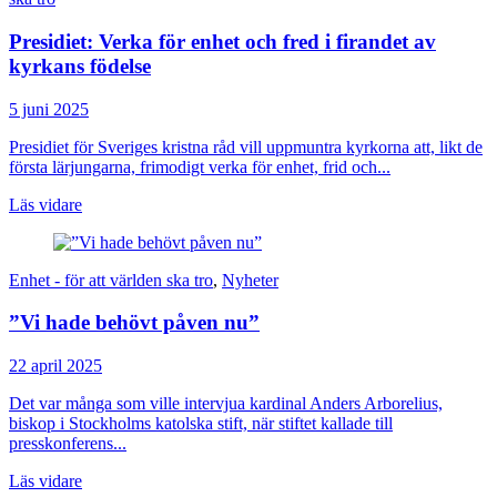
Presidiet: Verka för enhet och fred i firandet av
kyrkans födelse
5 juni 2025
Presidiet för Sveriges kristna råd vill uppmuntra kyrkorna att, likt de
första lärjungarna, frimodigt verka för enhet, frid och...
Läs vidare
Enhet - för att världen ska tro
,
Nyheter
”Vi hade behövt påven nu”
22 april 2025
Det var många som ville intervjua kardinal Anders Arborelius,
biskop i Stockholms katolska stift, när stiftet kallade till
presskonferens...
Läs vidare