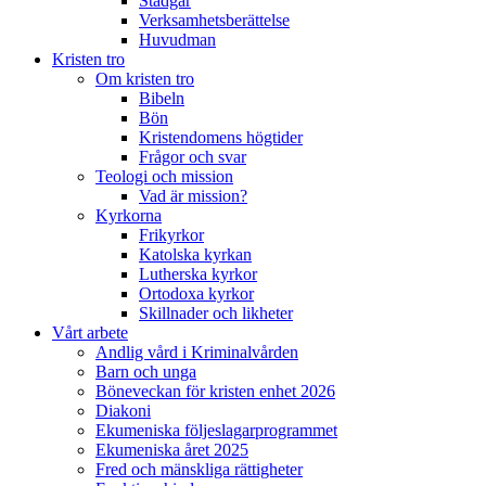
Stadgar
Verksamhetsberättelse
Huvudman
Kristen tro
Om kristen tro
Bibeln
Bön
Kristendomens högtider
Frågor och svar
Teologi och mission
Vad är mission?
Kyrkorna
Frikyrkor
Katolska kyrkan
Lutherska kyrkor
Ortodoxa kyrkor
Skillnader och likheter
Vårt arbete
Andlig vård i Kriminalvården
Barn och unga
Böneveckan för kristen enhet 2026
Diakoni
Ekumeniska följeslagarprogrammet
Ekumeniska året 2025
Fred och mänskliga rättigheter