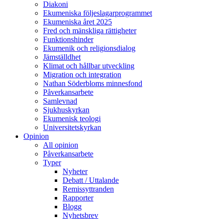
Diakoni
Ekumeniska följeslagarprogrammet
Ekumeniska året 2025
Fred och mänskliga rättigheter
Funktionshinder
Ekumenik och religionsdialog
Jämställdhet
Klimat och hållbar utveckling
Migration och integration
Nathan Söderbloms minnesfond
Påverkansarbete
Samlevnad
Sjukhuskyrkan
Ekumenisk teologi
Universitetskyrkan
Opinion
All opinion
Påverkansarbete
Typer
Nyheter
Debatt / Uttalande
Remissyttranden
Rapporter
Blogg
Nyhetsbrev