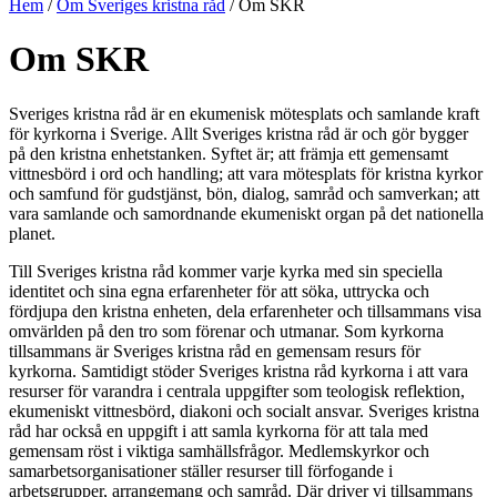
Hem
/
Om Sveriges kristna råd
/
Om SKR
Om SKR
Sveriges kristna råd är en ekumenisk mötesplats och samlande kraft
för kyrkorna i Sverige. Allt Sveriges kristna råd är och gör bygger
på den kristna enhetstanken. Syftet är; att främja ett gemensamt
vittnesbörd i ord och handling; att vara mötesplats för kristna kyrkor
och samfund för gudstjänst, bön, dialog, samråd och samverkan; att
vara samlande och samordnande ekumeniskt organ på det nationella
planet.
Till Sveriges kristna råd kommer varje kyrka med sin speciella
identitet och sina egna erfarenheter för att söka, uttrycka och
fördjupa den kristna enheten, dela erfarenheter och tillsammans visa
omvärlden på den tro som förenar och utmanar. Som kyrkorna
tillsammans är Sveriges kristna råd en gemensam resurs för
kyrkorna. Samtidigt stöder Sveriges kristna råd kyrkorna i att vara
resurser för varandra i centrala uppgifter som teologisk reflektion,
ekumeniskt vittnesbörd, diakoni och socialt ansvar. Sveriges kristna
råd har också en uppgift i att samla kyrkorna för att tala med
gemensam röst i viktiga samhällsfrågor. Medlemskyrkor och
samarbetsorganisationer ställer resurser till förfogande i
arbetsgrupper, arrangemang och samråd. Där driver vi tillsammans