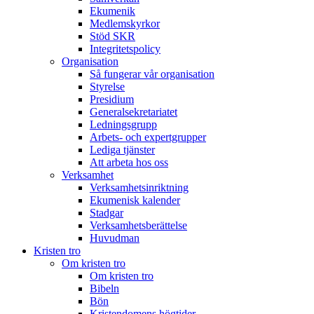
Ekumenik
Medlemskyrkor
Stöd SKR
Integritetspolicy
Organisation
Så fungerar vår organisation
Styrelse
Presidium
Generalsekretariatet
Ledningsgrupp
Arbets- och expertgrupper
Lediga tjänster
Att arbeta hos oss
Verksamhet
Verksamhetsinriktning
Ekumenisk kalender
Stadgar
Verksamhetsberättelse
Huvudman
Kristen tro
Om kristen tro
Om kristen tro
Bibeln
Bön
Kristendomens högtider