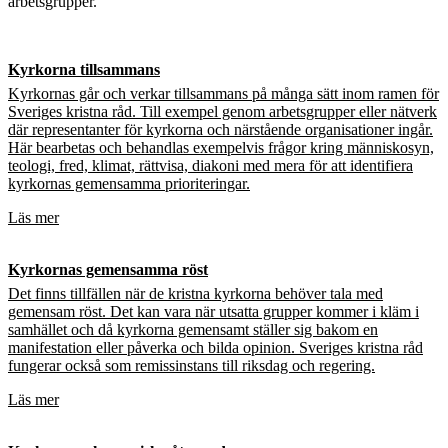
arbetsgrupper.
Kyrkorna tillsammans
Kyrkornas går och verkar tillsammans på många sätt inom ramen för
Sveriges kristna råd. Till exempel genom arbetsgrupper eller nätverk
där representanter för kyrkorna och närstående organisationer ingår.
Här bearbetas och behandlas exempelvis frågor kring människosyn,
teologi, fred, klimat, rättvisa, diakoni med mera för att identifiera
kyrkornas gemensamma prioriteringar.
Läs mer
Kyrkornas gemensamma röst
Det finns tillfällen när de kristna kyrkorna behöver tala med
gemensam röst. Det kan vara när utsatta grupper kommer i kläm i
samhället och då kyrkorna gemensamt ställer sig bakom en
manifestation eller påverka och bilda opinion. Sveriges kristna råd
fungerar också som remissinstans till riksdag och regering.
Läs mer