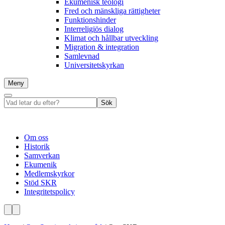
Ekumenisk teologi
Fred och mänskliga rättigheter
Funktionshinder
Interreligiös dialog
Klimat och hållbar utveckling
Migration & integration
Samlevnad
Universitetskyrkan
Meny
Sök
Vad
Sök
letar
du
efter?
Om oss
Historik
Samverkan
Ekumenik
Medlemskyrkor
Stöd SKR
Integritetspolicy