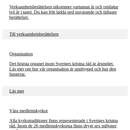
Verksamhetsberättelsen utkommer vartannat år och omfattar
två år i taget. Du kan fritt ladda ned nuvarande och tidigare
berättelser.
Till verksamhetsberättelsen
Organisation
Det högsta organet inom Sveriges kristna råd är årsmötet.
Läs mer om hur vår organisation är uppbyggd och hur den
fungerar.
Läs mer
Våra medlemskyrkor
Alla kyrkotraditioner finns representerade i Sveriges kristna
råd. Inom de 26 medlemskyrkorna finns drygt sex miljoner