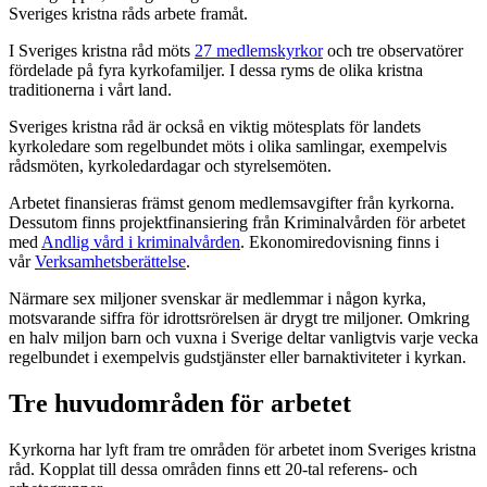
Sveriges kristna råds arbete framåt.
I Sveriges kristna råd möts
27 medlemskyrkor
och tre observatörer
fördelade på fyra kyrkofamiljer. I dessa ryms de olika kristna
traditionerna i vårt land.
Sveriges kristna råd är också en viktig mötesplats för landets
kyrkoledare som regelbundet möts i olika samlingar, exempelvis
rådsmöten, kyrkoledardagar och styrelsemöten.
Arbetet finansieras främst genom medlemsavgifter från kyrkorna.
Dessutom finns projektfinansiering från Kriminalvården för arbetet
med
Andlig vård i kriminalvården
. Ekonomiredovisning finns i
vår
Verksamhetsberättelse
.
Närmare sex miljoner svenskar är medlemmar i någon kyrka,
motsvarande siffra för idrottsrörelsen är drygt tre miljoner. Omkring
en halv miljon barn och vuxna i Sverige deltar vanligtvis varje vecka
regelbundet i exempelvis gudstjänster eller barnaktiviteter i kyrkan.
Tre huvudområden för arbetet
Kyrkorna har lyft fram tre områden för arbetet inom Sveriges kristna
råd. Kopplat till dessa områden finns ett 20-tal referens- och