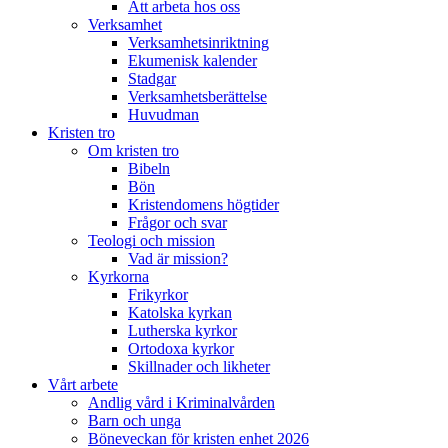
Att arbeta hos oss
Verksamhet
Verksamhetsinriktning
Ekumenisk kalender
Stadgar
Verksamhetsberättelse
Huvudman
Kristen tro
Om kristen tro
Bibeln
Bön
Kristendomens högtider
Frågor och svar
Teologi och mission
Vad är mission?
Kyrkorna
Frikyrkor
Katolska kyrkan
Lutherska kyrkor
Ortodoxa kyrkor
Skillnader och likheter
Vårt arbete
Andlig vård i Kriminalvården
Barn och unga
Böneveckan för kristen enhet 2026