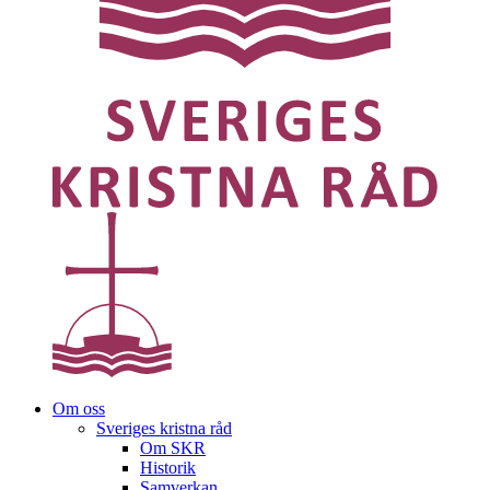
Om oss
Sveriges kristna råd
Om SKR
Historik
Samverkan