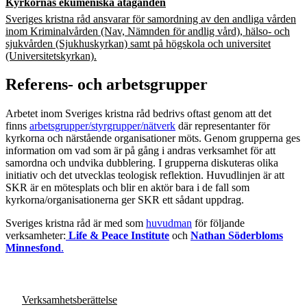
Kyrkornas ekumeniska åtaganden
Sveriges kristna råd ansvarar för samordning av den andliga vården
inom Kriminalvården (Nav, Nämnden för andlig vård), hälso- och
sjukvården (Sjukhuskyrkan) samt på högskola och universitet
(Universitetskyrkan).
Referens- och arbetsgrupper
Arbetet inom Sveriges kristna råd bedrivs oftast genom att det
finns
arbetsgrupper/styrgrupper/nätverk
där representanter för
kyrkorna och närstående organisationer möts. Genom grupperna ges
information om vad som är på gång i andras verksamhet för att
samordna och undvika dubblering. I grupperna diskuteras olika
initiativ och det utvecklas teologisk reflektion. Huvudlinjen är att
SKR är en mötesplats och blir en aktör bara i de fall som
kyrkorna/organisationerna ger SKR ett sådant uppdrag.
Sveriges kristna råd är med som
huvudman
för följande
verksamheter:
Life & Peace Institute
och
Nathan Söderbloms
Minnesfond
.
Verksamhetsberättelse