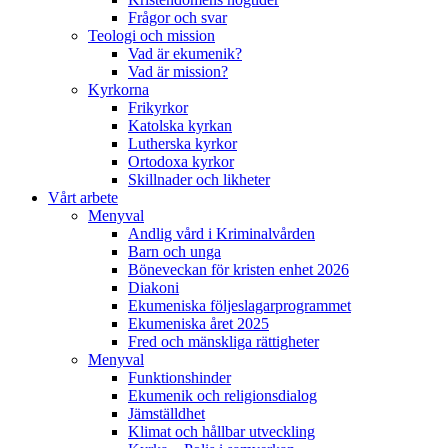
Frågor och svar
Teologi och mission
Vad är ekumenik?
Vad är mission?
Kyrkorna
Frikyrkor
Katolska kyrkan
Lutherska kyrkor
Ortodoxa kyrkor
Skillnader och likheter
Vårt arbete
Menyval
Andlig vård i Kriminalvården
Barn och unga
Böneveckan för kristen enhet 2026
Diakoni
Ekumeniska följeslagarprogrammet
Ekumeniska året 2025
Fred och mänskliga rättigheter
Menyval
Funktionshinder
Ekumenik och religionsdialog
Jämställdhet
Klimat och hållbar utveckling