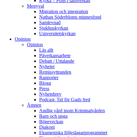
Kyrka – Polis i samverkan
Menyval
Migration och integration
Nathan Söderbloms minnesfond
Samlevnad
Sjukhuskyrkan
Universitetskyrkan
Opinion
Opinion
Läs allt
Påverkansarbete
Debatt / Uttalande
Nyheter
Remissyttranden
Rapporter
Blogg
Press
Nyhetsbrev
Podcast: Tid för Guds fred
Ämnen
Andlig vård inom Kriminalvården
Barn och unga
Böneveckan
Diakoni
Ekumeniska följeslagarprogrammet