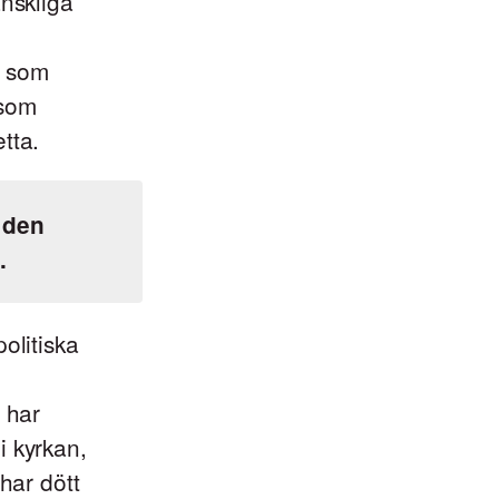
änskliga
d som
 som
tta.
 den
.
olitiska
 har
i kyrkan,
har dött