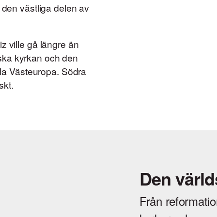
t den västliga delen av
z ville gå längre än
ska kyrkan och den
rala Västeuropa. Södra
skt.
Den värld
Från reformatio