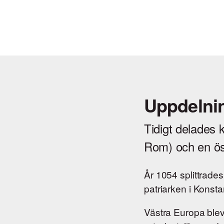
Uppdelni
Tidigt delades 
Rom) och en öst
År 1054 splittrade
patriarken i Konst
Västra Europa blev