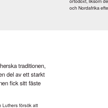
ortodoxt, liksom d
och Nordafrika eft
herska traditionen,
 del av ett starkt
n fick sitt fäste
 Luthers försök att