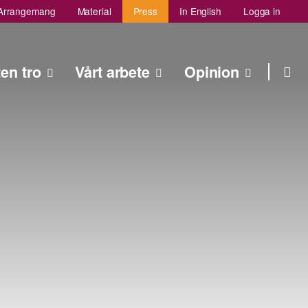
Arrangemang
Material
Press
In English
Logga in
Sök
ten tro
Vårt arbete
Opinion
Sök