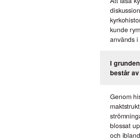
Att läsa k
diskussione
kyrkohist
kunde rym
används i 
I grunden
består av
Genom hist
maktstrukt
strömninga
blossat up
och ibland