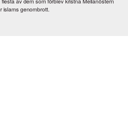
e flesta av dem som förblev kristna Mellanöstern
er islams genombrott.