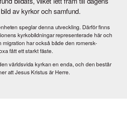
nd bildats, vilket lett fram till dagens
bild av kyrkor och samfund.
nheten speglar denna utveckling. Därför finns
ionens kyrkobildningar representerade här och
 migration har också både den romersk-
a fått ett starkt fäste.
den världsvida kyrkan en enda, och den består
er att Jesus Kristus är Herre.