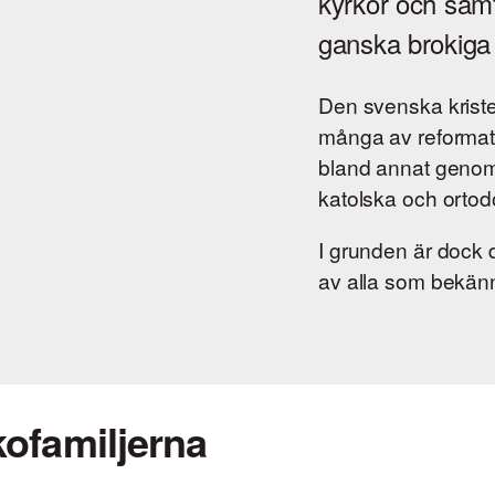
kyrkor och samfu
ganska brokiga 
Den svenska kriste
många av reformat
bland annat genom
katolska och ortodox
I grunden är dock 
av alla som bekänn
ofamiljerna