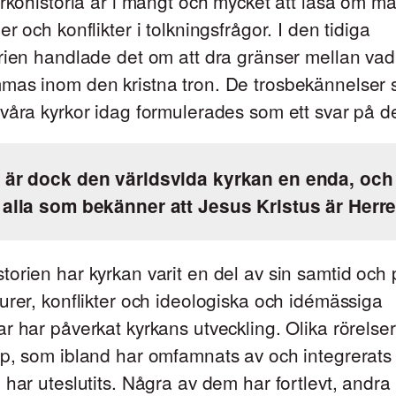
yrkohistoria är i mångt och mycket att läsa om m
r och konflikter i tolkningsfrågor. I den tidiga
orien handlade det om att dra gränser mellan va
mas inom den kristna tron. De trosbekännelser
våra kyrkor idag formulerades som ett svar på de
 är dock den världsvida kyrkan en enda, och
 alla som bekänner att Jesus Kristus är Herre
orien har kyrkan varit en del av sin samtid och p
urer, konflikter och ideologiska och idémässiga
r har påverkat kyrkans utveckling. Olika rörelser
p, som ibland har omfamnats av och integrerats 
 har uteslutits. Några av dem har fortlevt, andra 