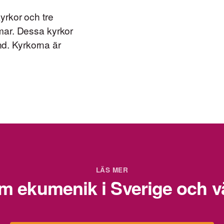
yrkor och tre
mar. Dessa kyrkor
and. Kyrkorna är
LÄS MER
m ekumenik i Sverige och v