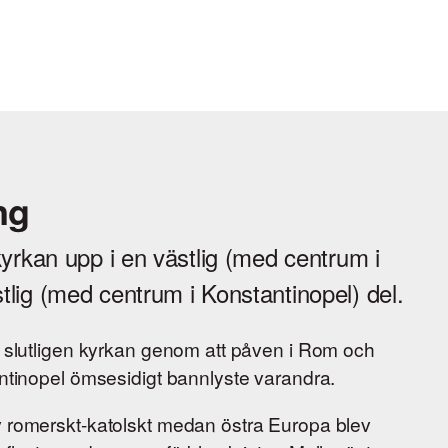
ng
kyrkan upp i en västlig (med centrum i
lig (med centrum i Konstantinopel) del.
s slutligen kyrkan genom att påven i Rom och
antinopel ömsesidigt bannlyste varandra.
 romerskt-katolskt medan östra Europa blev