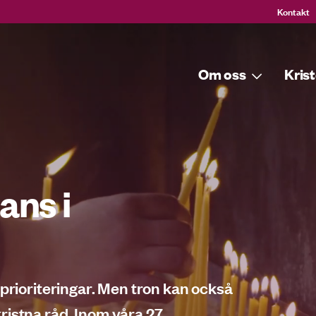
Kontakt
Om oss
Krist
ans i
 prioriteringar. Men tron kan också
ristna råd. Inom våra 27