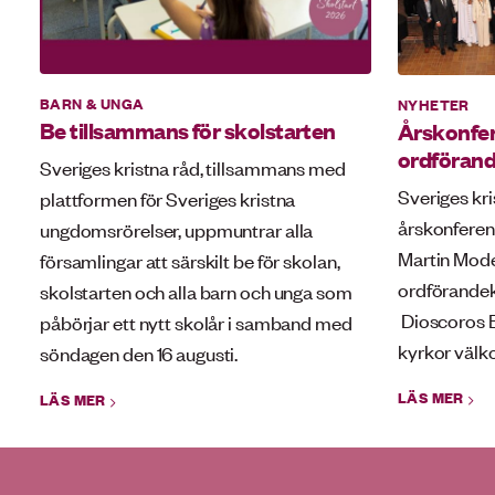
BARN & UNGA
NYHETER
Be tillsammans för skolstarten
Årskonfer
ordförand
Sveriges kristna råd, tillsammans med
Sveriges kri
plattformen för Sveriges kristna
årskonferen
ungdomsrörelser, uppmuntrar alla
Martin Mod
församlingar att särskilt be för skolan,
ordförandek
skolstarten och alla barn och unga som
Dioscoros B
påbörjar ett nytt skolår i samband med
kyrkor väl
söndagen den 16 augusti.
LÄS MER
LÄS MER