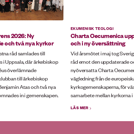
EKUMENISK TEOLOGI
ens 2026: Ny
Charta Oecumenica up
e och två nya kyrkor
och i ny översättning
stna råd samlades till
Vid årsmötet i maj tog Sverig
s i Uppsala, där ärkebiskop
råd emot den uppdaterade o
éus överlämnade
nyöversatta Charta Oecumen
lubban till ärkebiskop
vägledning från de europeisk
enjamin Atas och två nya
kyrkogemenskaperna, för v
komnades in i gemenskapen.
samarbete mellan kyrkorna i
LÄS MER