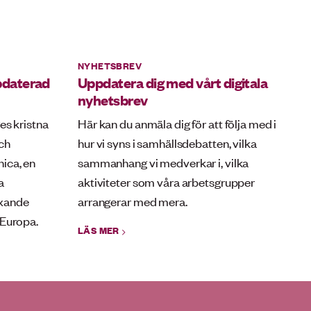
NYHETSBREV
pdaterad
Uppdatera dig med vårt digitala
nyhetsbrev
es kristna
Här kan du anmäla dig för att följa med i
ch
hur vi syns i samhällsdebatten, vilka
ica, en
sammanhang vi medverkar i, vilka
a
aktiviteter som våra arbetsgrupper
äxande
arrangerar med mera.
 Europa.
LÄS MER