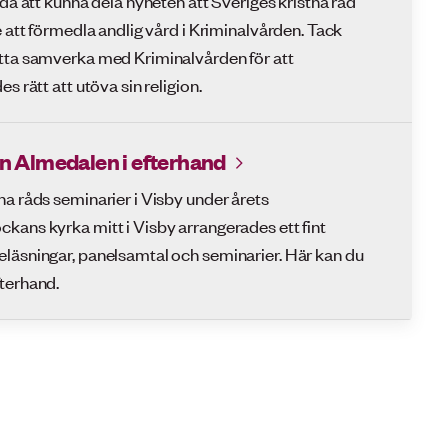
e att förmedla andlig vård i Kriminalvården. Tack
ätta samverka med Kriminalvården för att
s rätt att utöva sin religion.
n Almedalen i efterhand
na råds seminarier i Visby under årets
kans kyrka mitt i Visby arrangerades ett fint
läsningar, panelsamtal och seminarier. Här kan du
terhand.