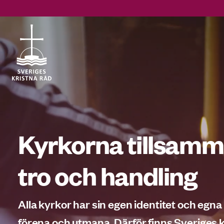
Gå
till
innehåll
Vad
letar
Kyrkorna tillsamm
du
efter?
tro och handling
Alla kyrkor har sin egen identitet och egna
förena och utmana. Därför finns Sveriges k