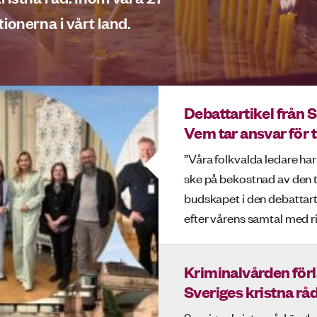
ionerna i vårt land.
Debattartikel från 
Vem tar ansvar för t
”Våra folkvalda ledare har
ske på bekostnad av den t
budskapet i den debattart
efter vårens samtal med r
Kriminalvården för
Sveriges kristna rå
Sveriges kristna råd är gl