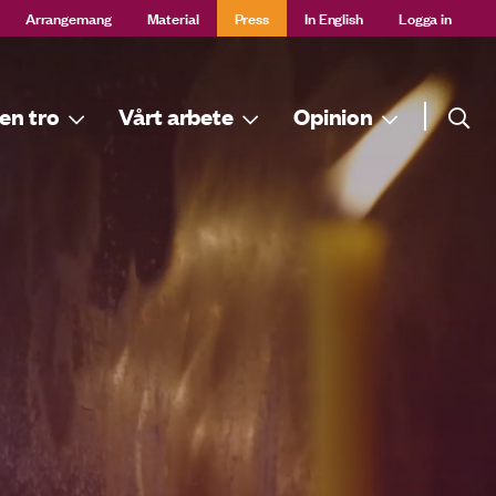
Arrangemang
Material
Press
In English
Logga in
Sök
en tro
Vårt arbete
Opinion
Sök