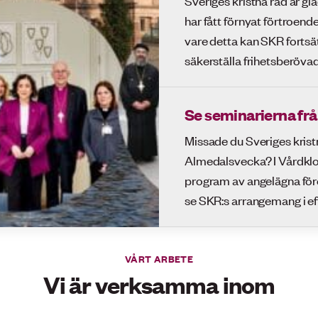
har fått förnyat förtroend
vare detta kan SKR forts
säkerställa frihetsberövade
Se seminarierna frå
Missade du Sveriges krist
Almedalsvecka? I Vårdkloc
program av angelägna före
se SKR:s arrangemang i ef
VÅRT ARBETE
Vi är verksamma inom