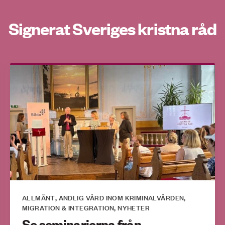
Signerat Sveriges kristna råd
ALLMÄNT
ANDLIG VÅRD INOM KRIMINALVÅRDEN
,
,
MIGRATION & INTEGRATION
NYHETER
,
Se seminarierna från