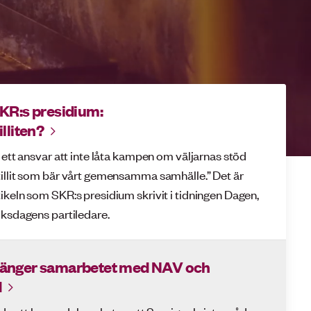
SKR:s presidium:
illiten?
 ett ansvar att inte låta kampen om väljarnas stöd
illit som bär vårt gemensamma samhälle.” Det är
ikeln som SKR:s presidium skrivit i tidningen Dagen,
iksdagens partiledare.
länger samarbetet med NAV och
d
ada att kunna dela nyheten att Sveriges kristna råd