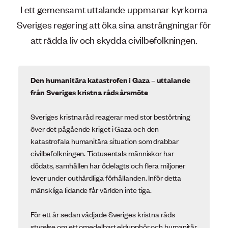
I ett gemensamt uttalande uppmanar kyrkorna
Sveriges regering att öka sina ansträngningar för
att rädda liv och skydda civilbefolkningen.
Den humanitära katastrofen i Gaza – uttalande
från Sveriges kristna råds årsmöte
Sveriges kristna råd reagerar med stor bestörtning
över det pågående kriget i Gaza och den
katastrofala humanitära situation som drabbar
civilbefolkningen. Tiotusentals människor har
dödats, samhällen har ödelagts och flera miljoner
lever under outhärdliga förhållanden. Inför detta
mänskliga lidande får världen inte tiga.
För ett år sedan vädjade Sveriges kristna råds
styrelse om ett omedelbart eldupphör och humanitär