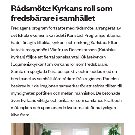
Rådsmöte: Kyrkans roll som
fredsbärare i samhället
Fredagens program fortsatte med rådsmöte, arrangerat av
det lokala ekumeniska rådet i Karlstad. Programpunkterna
hade förlagts till olika kyrkor i och omkring Karlstad. Efter
katolsk morgonbön i Vår fru av Rosenkransen (Katolska
kyrkan) följde ett flertal panelsamtal i Skårekyrkan
(Equmeniakyrkan) om kyrkans roll som fredsbärare.
Samtalen speglade flera perspektiv och inleddes med en
bred panel av samhällsföreträdare från regionen. Panelen
beskrev hur de i regionen samverkar för att stärka tilliten till
myndigheter, politiken och mellan människor. De betonade
även kyrkans viktiga och unika roll som samlande kraft och
mötesplats och uppmanande kyrkorna att ännu tydligare
kliva fram.