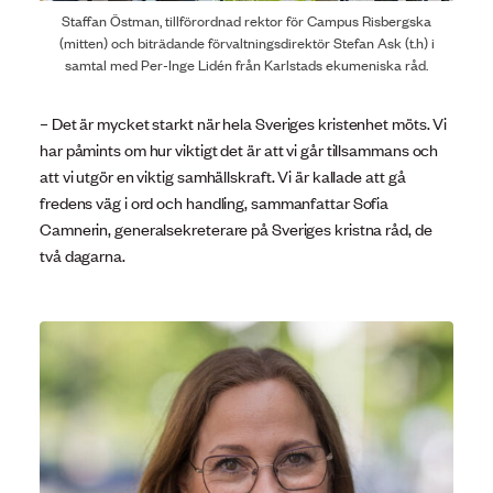
Staffan Östman, tillförordnad rektor för Campus Risbergska
(mitten) och biträdande förvaltningsdirektör Stefan Ask (t.h) i
samtal med Per-Inge Lidén från Karlstads ekumeniska råd.
– Det är mycket starkt när hela Sveriges kristenhet möts. Vi
har påmints om hur viktigt det är att vi går tillsammans och
att vi utgör en viktig samhällskraft. Vi är kallade att gå
fredens väg i ord och handling, sammanfattar Sofia
Camnerin, generalsekreterare på Sveriges kristna råd, de
två dagarna.