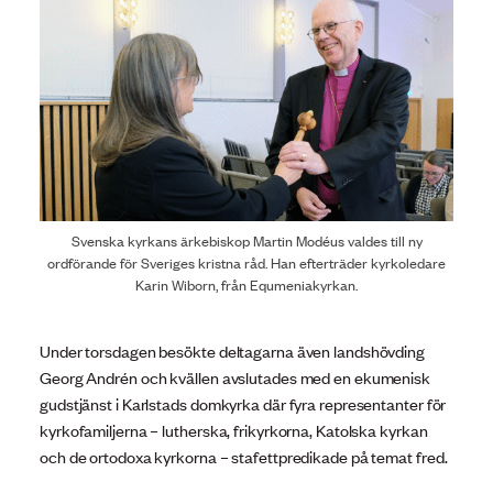
Svenska kyrkans ärkebiskop Martin Modéus valdes till ny
ordförande för Sveriges kristna råd. Han efterträder kyrkoledare
Karin Wiborn, från Equmeniakyrkan.
Under torsdagen besökte deltagarna även landshövding
Georg Andrén och kvällen avslutades med en ekumenisk
gudstjänst i Karlstads domkyrka där fyra representanter för
kyrkofamiljerna – lutherska, frikyrkorna, Katolska kyrkan
och de ortodoxa kyrkorna – stafettpredikade på temat fred.