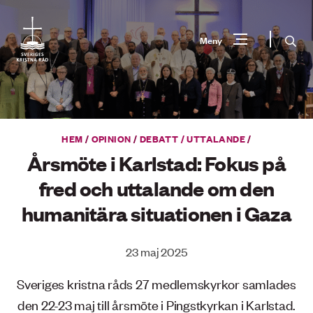
Gå
till
Sök
Meny
innehåll
Vad
Sök
letar
du
HEM
/
OPINION
/
DEBATT / UTTALANDE
/
efter?
Årsmöte i Karlstad: Fokus på
fred och uttalande om den
humanitära situationen i Gaza
23 maj 2025
Sveriges kristna råds 27 medlemskyrkor samlades
den 22-23 maj till årsmöte i Pingstkyrkan i Karlstad.