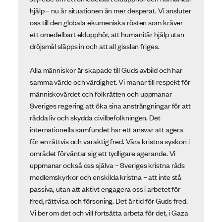
hjälp – nu är situationen än mer desperat. Vi ansluter
oss till den globala ekumeniska rösten som kräver
ett omedelbart eldupphör, att humanitär hjälp utan
dröjsmål släpps in och att all gisslan friges.
Alla människor är skapade till Guds avbild och har
samma värde och värdighet. Vi manar till respekt för
människovärdet och folkrätten och uppmanar
Sveriges regering att öka sina ansträngningar för att
rädda liv och skydda civilbefolkningen. Det
internationella samfundet har ett ansvar att agera
för en rättvis och varaktig fred. Våra kristna syskon i
området förväntar sig ett tydligare agerande. Vi
uppmanar också oss själva – Sveriges kristna råds
medlemskyrkor och enskilda kristna – att inte stå
passiva, utan att aktivt engagera oss i arbetet för
fred, rättvisa och försoning. Det är tid för Guds fred.
Vi ber om det och vill fortsätta arbeta för det, i Gaza