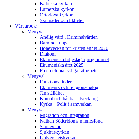
Katolska kyrkan
Lutherska kyrkor
Ortodoxa kyrkor
Skillnader och likheter
Vårt arbete
Menyval
Andlig vård i Kriminalvården
Barn och unga
Böneveckan för kristen enhet 2026
Diakoni
Ekumeniska följeslagarprogrammet
Ekumeniska året 2025
Fred och mänskliga rättigheter
Menyval
Funktionshinder
Ekumenik och religionsdialog
Jämställdhet
Klimat och hållbar utveckling
Kyrka – Polis i samverkan
Menyval
Migration och integration
Nathan Söderbloms minnesfond
Samlevnad
Sjukhuskyrkan
Universitetskyrkan