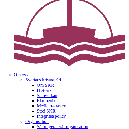
Om oss
Sveriges kristna råd
Om SKR
Historik
Samverkan
Ekumenik
Medlemskyrkor
Stöd SKR
Integritetspolicy
Organisation
Så fungerar vår organisation