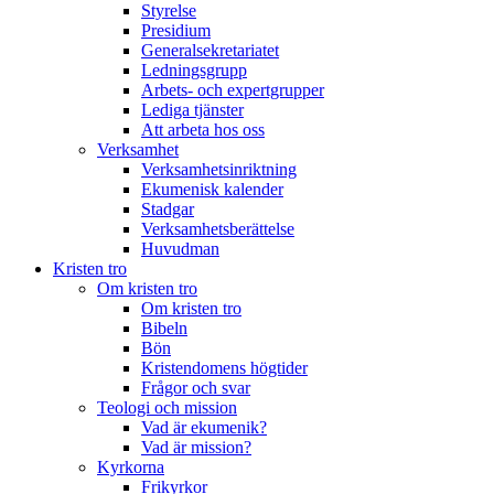
Styrelse
Presidium
Generalsekretariatet
Ledningsgrupp
Arbets- och expertgrupper
Lediga tjänster
Att arbeta hos oss
Verksamhet
Verksamhetsinriktning
Ekumenisk kalender
Stadgar
Verksamhetsberättelse
Huvudman
Kristen tro
Om kristen tro
Om kristen tro
Bibeln
Bön
Kristendomens högtider
Frågor och svar
Teologi och mission
Vad är ekumenik?
Vad är mission?
Kyrkorna
Frikyrkor