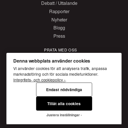
Debatt / Uttalande
Rapporter
Nyheter
Blogg
Press
PRATA MED OSS
Kontakta oss
Denna webbplats använder cookies
Vi använder cookies för att analysera trafik, anpassa
Facebook
marknadsföring och för sociala mediefunktioner.
Twitter
Integritets- och cookiepolicy ›
.
Instagram
Endast nödvändiga
Tillåt alla cookies
Sveriges kristna råd
Box 14038 167 14 , Bromma
Gustavslundsvägen 18
Justera inställningar
08 - 453 68 00
info@skr.org