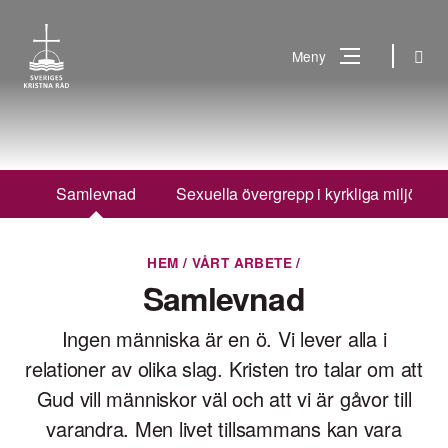
Gå
till
Sök
Meny
innehåll
Vad
Sök
letar
du
Samlevnad
Sexuella övergrepp i kyrkliga miljöer
efter?
HEM
/
VÅRT ARBETE
/
Samlevnad
Ingen människa är en ö. Vi lever alla i
relationer av olika slag. Kristen tro talar om att
Gud vill människor väl och att vi är gåvor till
varandra. Men livet tillsammans kan vara