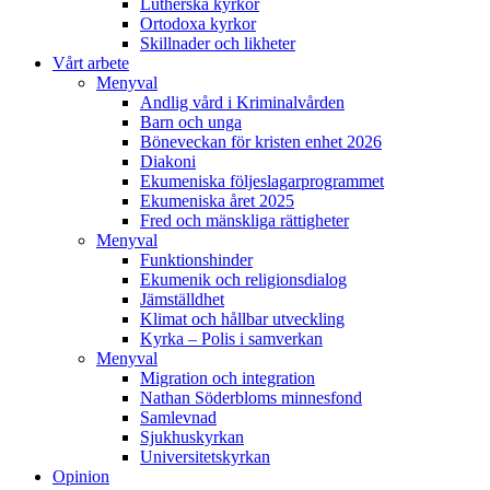
Lutherska kyrkor
Ortodoxa kyrkor
Skillnader och likheter
Vårt arbete
Menyval
Andlig vård i Kriminalvården
Barn och unga
Böneveckan för kristen enhet 2026
Diakoni
Ekumeniska följeslagarprogrammet
Ekumeniska året 2025
Fred och mänskliga rättigheter
Menyval
Funktionshinder
Ekumenik och religionsdialog
Jämställdhet
Klimat och hållbar utveckling
Kyrka – Polis i samverkan
Menyval
Migration och integration
Nathan Söderbloms minnesfond
Samlevnad
Sjukhuskyrkan
Universitetskyrkan
Opinion