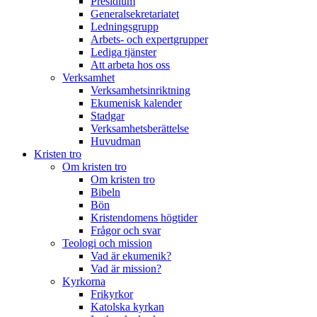
Presidium
Generalsekretariatet
Ledningsgrupp
Arbets- och expertgrupper
Lediga tjänster
Att arbeta hos oss
Verksamhet
Verksamhetsinriktning
Ekumenisk kalender
Stadgar
Verksamhetsberättelse
Huvudman
Kristen tro
Om kristen tro
Om kristen tro
Bibeln
Bön
Kristendomens högtider
Frågor och svar
Teologi och mission
Vad är ekumenik?
Vad är mission?
Kyrkorna
Frikyrkor
Katolska kyrkan