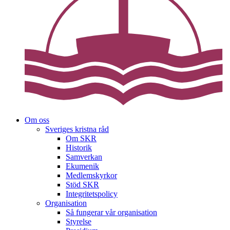
Om oss
Sveriges kristna råd
Om SKR
Historik
Samverkan
Ekumenik
Medlemskyrkor
Stöd SKR
Integritetspolicy
Organisation
Så fungerar vår organisation
Styrelse