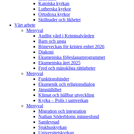
Katolska kyrkan
Lutherska kyrkor
Ortodoxa kyrkor
Skillnader och likheter
Vårt arbete
Menyval
Andlig vård i Kriminalvården
Barn och unga
Böneveckan för kristen enhet 2026
Diakoni
Ekumeniska följeslagarprogrammet
Ekumeniska året 2025
Fred och mänskliga rättigheter
Menyval
Funktionshinder
Ekumenik och religionsdialog
Jämställdhet
Klimat och hållbar utveckling
Kyrka – Polis i samverkan
Menyval
Migration och integration
Nathan Söderbloms minnesfond
Samlevnad
Sjukhuskyrkan
Universitetskyrkan