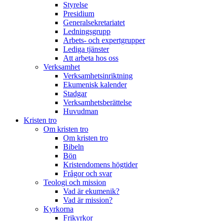
Styrelse
Presidium
Generalsekretariatet
Ledningsgrupp
Arbets- och expertgrupper
Lediga tjänster
Att arbeta hos oss
Verksamhet
Verksamhetsinriktning
Ekumenisk kalender
Stadgar
Verksamhetsberättelse
Huvudman
Kristen tro
Om kristen tro
Om kristen tro
Bibeln
Bön
Kristendomens högtider
Frågor och svar
Teologi och mission
Vad är ekumenik?
Vad är mission?
Kyrkorna
Frikyrkor