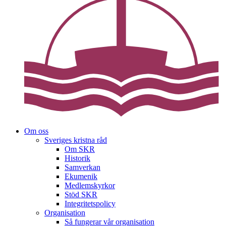
Om oss
Sveriges kristna råd
Om SKR
Historik
Samverkan
Ekumenik
Medlemskyrkor
Stöd SKR
Integritetspolicy
Organisation
Så fungerar vår organisation