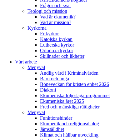
Frågor och svar
Teologi och mission
Vad är ekumenik?
Vad är mission?
Kyrkorna
Frikyrkor
Katolska kyrkan
Lutherska kyrkor
Ortodoxa kyrkor
Skillnader och likheter
Vårt arbete
Menyval
Andlig vård i Kriminalvården
Barn och unga
Böneveckan för kristen enhet 2026
Diakoni
Ekumeniska följeslagarprogrammet
Ekumeniska året 2025
Fred och mänskliga rättigheter
Menyval
Funktionshinder
Ekumenik och religionsdialog
Jämställdhet
Klimat och hållbar utveckling