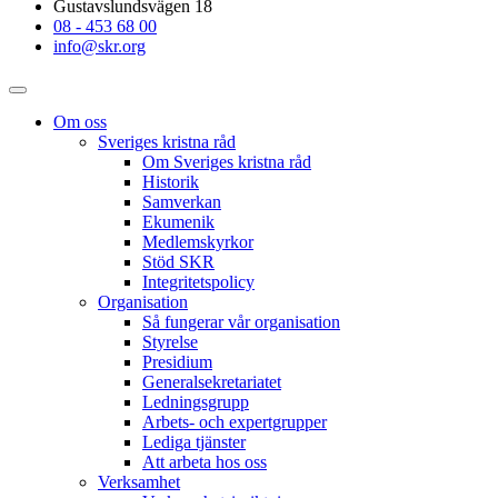
Gustavslundsvägen 18
08 - 453 68 00
info@skr.org
Om oss
Sveriges kristna råd
Om Sveriges kristna råd
Historik
Samverkan
Ekumenik
Medlemskyrkor
Stöd SKR
Integritetspolicy
Organisation
Så fungerar vår organisation
Styrelse
Presidium
Generalsekretariatet
Ledningsgrupp
Arbets- och expertgrupper
Lediga tjänster
Att arbeta hos oss
Verksamhet