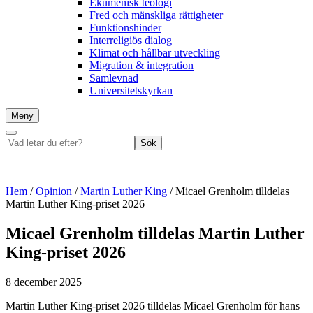
Ekumenisk teologi
Fred och mänskliga rättigheter
Funktionshinder
Interreligiös dialog
Klimat och hållbar utveckling
Migration & integration
Samlevnad
Universitetskyrkan
Meny
Sök
Vad
Sök
letar
du
efter?
Hem
/
Opinion
/
Martin Luther King
/
Micael Grenholm tilldelas
Martin Luther King-priset 2026
Micael Grenholm tilldelas Martin Luther
King-priset 2026
8 december 2025
Martin Luther King-priset 2026 tilldelas Micael Grenholm för hans