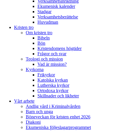
Verksamhetsinriktning
Ekumenisk kalender
Stadgar
Verksamhetsberättelse
Huvudman
Kristen tro
Om kristen tro
Bibeln
Bön
Kristendomens högtider
Frågor och svar
Teologi och mission
Vad är mission?
Kyrkorna
Frikyrkor
Katolska kyrkan
Lutherska kyrkor
Ortodoxa kyrkor
Skillnader och likheter
Vårt arbete
Andlig vård i Kriminalvården
Barn och unga
Böneveckan för kristen enhet 2026
Diakoni
Ekumeniska följeslagarprogrammet