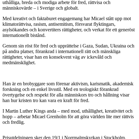
uthålliga, breda och modiga arbete för fred, rättvisa och
människovärde – i Sverige och globalt.
Med kreativt och faktaburet engagemang har Micael stått upp mot
klimatorättvisa, rasism, antisemitism, försvarat flyktingars,
asylsökandes och konvertiters rättigheter, och verkat för ett generöst
internationellt bistånd.
Genom sin röst för fred och upprättelse i Gaza, Sudan, Ukraina och
på andra platser, förankrad i internationell rätt och mänskliga
rättigheter, visar han en konsekvent väg av ickevåld och
medmänsklighet.
Han är en brobyggare som förenar aktivism, karismatik, akademisk
forskning och en enkel livsstil. Med en teologiskt förankrad
övertygelse och respekt för alla människors tro och hållning visar
han hur kristen tro kan vara en kraft för fred.
I Martin Luther Kings anda – med mod, uthållighet, kreativitet och
hopp – arbetar Micael Grenholm för att göra världen lite mer rättvis
och fredlig.
Prisutdelningen sker den 19/1 i Norrmalmskyrkan i Stockholm.