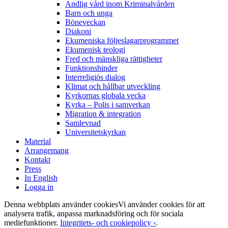
Andlig vård inom Kriminalvården
Barn och unga
Böneveckan
Diakoni
Ekumeniska följeslagarprogrammet
Ekumenisk teologi
Fred och mänskliga rättigheter
Funktionshinder
Interreligiös dialog
Klimat och hållbar utveckling
Kyrkornas globala vecka
Kyrka – Polis i samverkan
Migration & integration
Samlevnad
Universitetskyrkan
Material
Arrangemang
Kontakt
Press
In English
Logga in
Denna webbplats använder cookies
Vi använder cookies för att
analysera trafik, anpassa marknadsföring och för sociala
mediefunktioner.
Integritets- och cookiepolicy ›
.