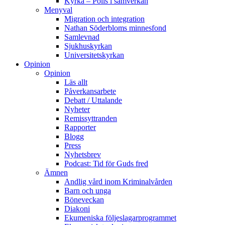
Kyrka – Polis i samverkan
Menyval
Migration och integration
Nathan Söderbloms minnesfond
Samlevnad
Sjukhuskyrkan
Universitetskyrkan
Opinion
Opinion
Läs allt
Påverkansarbete
Debatt / Uttalande
Nyheter
Remissyttranden
Rapporter
Blogg
Press
Nyhetsbrev
Podcast: Tid för Guds fred
Ämnen
Andlig vård inom Kriminalvården
Barn och unga
Böneveckan
Diakoni
Ekumeniska följeslagarprogrammet