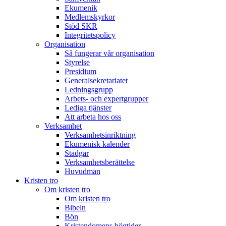
Ekumenik
Medlemskyrkor
Stöd SKR
Integritetspolicy
Organisation
Så fungerar vår organisation
Styrelse
Presidium
Generalsekretariatet
Ledningsgrupp
Arbets- och expertgrupper
Lediga tjänster
Att arbeta hos oss
Verksamhet
Verksamhetsinriktning
Ekumenisk kalender
Stadgar
Verksamhetsberättelse
Huvudman
Kristen tro
Om kristen tro
Om kristen tro
Bibeln
Bön
Kristendomens högtider