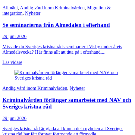
Allmänt
,
Andlig vård inom Kriminalvården
,
Migration &
integration
,
Nyheter
Se seminarierna från Almedalen i efterhand
29 juni 2026
Missade du Sveriges kristna råds seminarier i Visby under årets
Almedalsvecka? Här finns allt att titta på i efterhand....
Läs vidare
Andlig vård inom Kriminalvården
,
Nyheter
Kriminalvården förlänger samarbetet med NAV och
Sveriges kristna råd
29 juni 2026
Sveriges kristna råd är glada att kunna dela nyheten att Sveriges
kristna råd har fått förnyat förtroende att förmedla...