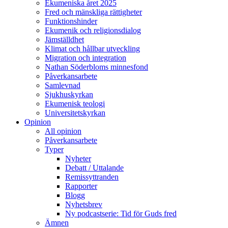
Ekumeniska året 2025
Fred och mänskliga rättigheter
Funktionshinder
Ekumenik och religionsdialog
Jämställdhet
Klimat och hållbar utveckling
Migration och integration
Nathan Söderbloms minnesfond
Påverkansarbete
Samlevnad
Sjukhuskyrkan
Ekumenisk teologi
Universitetskyrkan
Opinion
All opinion
Påverkansarbete
Typer
Nyheter
Debatt / Uttalande
Remissyttranden
Rapporter
Blogg
Nyhetsbrev
Ny podcastserie: Tid för Guds fred
Ämnen