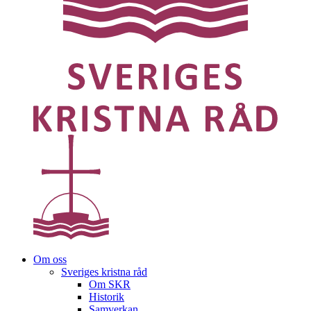
Om oss
Sveriges kristna råd
Om SKR
Historik
Samverkan