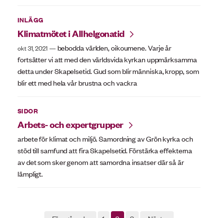
INLÄGG
Klimatmötet i Allhelgonatid
bebodda världen, oikoumene. Varje år
okt 31, 2021
fortsätter vi att med den världsvida kyrkan uppmärksamma
detta under Skapelsetid. Gud som blir människa, kropp, som
blir ett med hela vår brustna och vackra
SIDOR
Arbets- och expertgrupper
arbete för klimat och miljö. Samordning av Grön kyrka och
stöd till samfund att fira Skapelsetid. Förstärka effekterna
av det som sker genom att samordna insatser där så är
lämpligt.