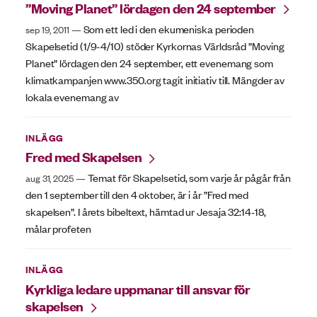
”Moving Planet” lördagen den 24 september
Som ett led i den ekumeniska perioden
sep 19, 2011
Skapelsetid (1/9-4/10) stöder Kyrkornas Världsråd ”Moving
Planet” lördagen den 24 september, ett evenemang som
klimatkampanjen www.350.org tagit initiativ till. Mängder av
lokala evenemang av
INLÄGG
Fred med Skapelsen
Temat för Skapelsetid, som varje år pågår från
aug 31, 2025
den 1 september till den 4 oktober, är i år ”Fred med
skapelsen”. I årets bibeltext, hämtad ur Jesaja 32:14-18,
målar profeten
INLÄGG
Kyrkliga ledare uppmanar till ansvar för
skapelsen