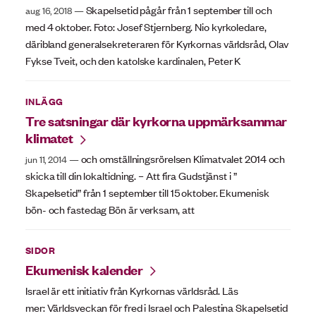
Skapelsetid pågår från 1 september till och
aug 16, 2018
med 4 oktober. Foto: Josef Stjernberg. Nio kyrkoledare,
däribland generalsekreteraren för Kyrkornas världsråd, Olav
Fykse Tveit, och den katolske kardinalen, Peter K
INLÄGG
Tre satsningar där kyrkorna uppmärksammar
klimatet
och omställningsrörelsen Klimatvalet 2014 och
jun 11, 2014
skicka till din lokaltidning. – Att fira Gudstjänst i ”
Skapelsetid” från 1 september till 15 oktober. Ekumenisk
bön- och fastedag Bön är verksam, att
SIDOR
Ekumenisk kalender
Israel är ett initiativ från Kyrkornas världsråd. Läs
mer: Världsveckan för fred i Israel och Palestina Skapelsetid