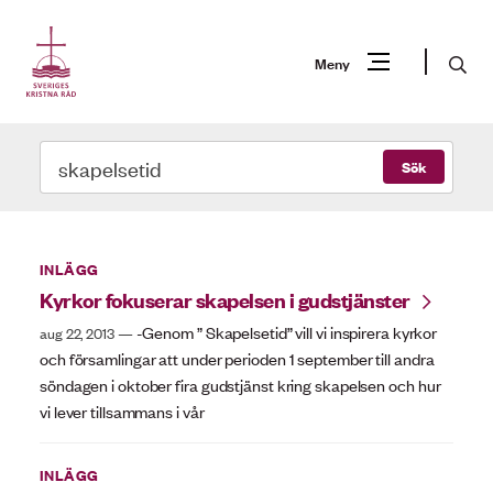
Gå
till
Sök
Meny
innehåll
Vad
Vad
Sök
Sök
letar
letar
du
du
Sökresultat
efter?
efter?
för:
INLÄGG
Kyrkor fokuserar skapelsen i gudstjänster
skapelsetid
-Genom ” Skapelsetid” vill vi inspirera kyrkor
aug 22, 2013
och församlingar att under perioden 1 september till andra
söndagen i oktober fira gudstjänst kring skapelsen och hur
vi lever tillsammans i vår
INLÄGG