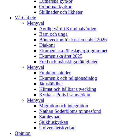
Lutherska kyrkor
Ortodoxa kyrkor
Skillnader och likheter
Vårt arbete
Menyval
Andlig vård i Kriminalvården
Barn och unga
Böneveckan för kristen enhet 2026
Diakoni
Ekumeniska följeslagarprogrammet
Ekumeniska året 2025
Fred och mänskliga rättigheter
Menyval
Funktionshinder
Ekumenik och religionsdialog
Jämställdhet
Klimat och hållbar utveckling
Kyrka – Polis i samverkan
Menyval
Migration och integration
Nathan Söderbloms minnesfond
Samlevnad
Sjukhuskyrkan
Universitetskyrkan
Opinion