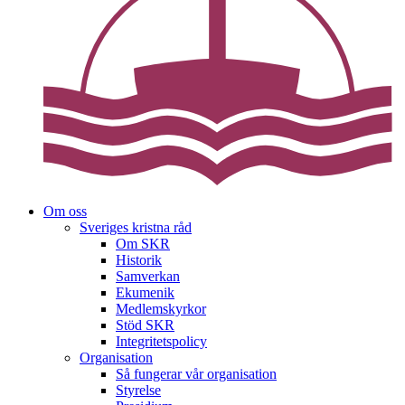
Om oss
Sveriges kristna råd
Om SKR
Historik
Samverkan
Ekumenik
Medlemskyrkor
Stöd SKR
Integritetspolicy
Organisation
Så fungerar vår organisation
Styrelse