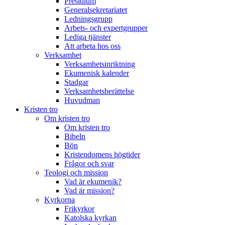
Presidium
Generalsekretariatet
Ledningsgrupp
Arbets- och expertgrupper
Lediga tjänster
Att arbeta hos oss
Verksamhet
Verksamhetsinriktning
Ekumenisk kalender
Stadgar
Verksamhetsberättelse
Huvudman
Kristen tro
Om kristen tro
Om kristen tro
Bibeln
Bön
Kristendomens högtider
Frågor och svar
Teologi och mission
Vad är ekumenik?
Vad är mission?
Kyrkorna
Frikyrkor
Katolska kyrkan