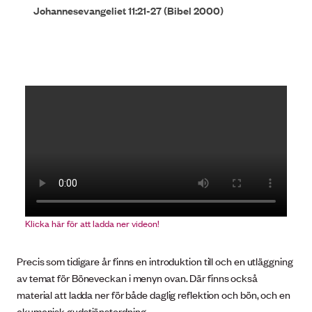
Johannesevangeliet 11:21-27 (Bibel 2000)
Klicka här för att ladda ner videon!
Precis som tidigare år finns en introduktion till och en utläggning
av temat för Böneveckan i menyn ovan. Där finns också
material att ladda ner för både daglig reflektion och bön, och en
ekumenisk gudstjänstordning.