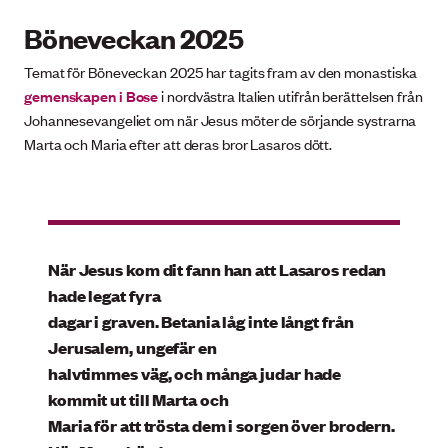
Böneveckan 2025
Temat för Böneveckan 2025 har tagits fram av den monastiska
gemenskapen i Bose
i nordvästra Italien utifrån berättelsen från
Johannesevangeliet om när Jesus möter de sörjande systrarna
Marta och Maria efter att deras bror Lasaros dött.
När Jesus kom dit fann han att Lasaros redan
hade legat fyra
dagar i graven. Betania låg inte långt från
Jerusalem, ungefär en
halvtimmes väg, och många judar hade
kommit ut till Marta och
Maria för att trösta dem i sorgen över brodern.