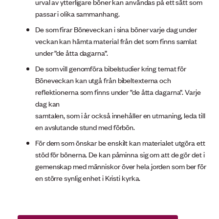
urval av ytterligare böner kan användas på ett sätt som
passar i olika sammanhang.
De som firar Böneveckan i sina böner varje dag under
veckan kan hämta material från det som finns samlat
under ”de åtta dagarna”.
De som vill genomföra bibelstudier kring temat för
Böneveckan kan utgå från bibeltexterna och
reflektionerna som finns under ”de åtta dagarna”. Varje
dag kan
samtalen, som i år också innehåller en utmaning, leda till
en avslutande stund med förbön.
För dem som önskar be enskilt kan materialet utgöra ett
stöd för bönerna. De kan påminna sig om att de gör det i
gemenskap med människor över hela jorden som ber för
en större synlig enhet i Kristi kyrka.