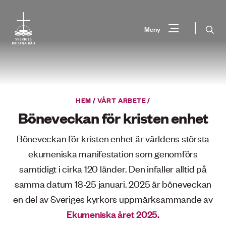
Gå
till
Sök
Meny
innehåll
Vad
Sök
letar
du
HEM
/
VÅRT ARBETE
/
efter?
Böneveckan för kristen enhet
Böneveckan för kristen enhet är världens största
ekumeniska manifestation som genomförs
samtidigt i cirka 120 länder. Den infaller alltid på
samma datum 18-25 januari. 2025 är böneveckan
en del av Sveriges kyrkors uppmärksammande av
Ekumeniska året 2025.