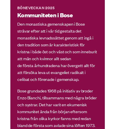
BÖNEVECKAN 2025
Kommuniteten i Bose
Den monastiska gemenskapen i Bose
strävar efter att i vår tid gestalta det
monastiska levnadssättet genom att ingå i
den tradition som är karakteristisk för
kristna i både öst och väst och som inneburit
att män och kvinnor allt sedan
de första århundradena har övergett allt för
att försöka leva ut evangeliet radikalt i
celibat och förenade i gemenskap.
Bose grundades 1968 på initiativ av broder
Enzo Bianchi, tillsammans med några bröder
och systrar. Det har varit en ekumenisk
kommunitet ända från början eftersom
kristna från olika kyrkor fanns med redan
bland de första som avlade sina löften 1973.