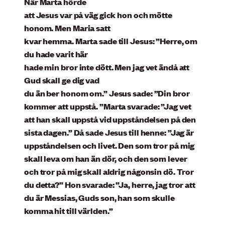
När Marta hörde
att Jesus var på väg gick hon och mötte
honom. Men Maria satt
kvar hemma. Marta sade till Jesus: ”Herre, om
du hade varit här
hade min bror inte dött. Men jag vet ändå att
Gud skall ge dig vad
du än ber honom om.” Jesus sade: ”Din bror
kommer att uppstå. ”Marta svarade: ”Jag vet
att han skall uppstå vid uppståndelsen på den
sista dagen.” Då sade Jesus till henne: ”Jag är
uppståndelsen och livet. Den som tror på mig
skall leva om han än dör, och den som lever
och tror på mig skall aldrig någonsin dö. Tror
du detta?” Hon svarade: ”Ja, herre, jag tror att
du är Messias, Guds son, han som skulle
komma hit till världen.”