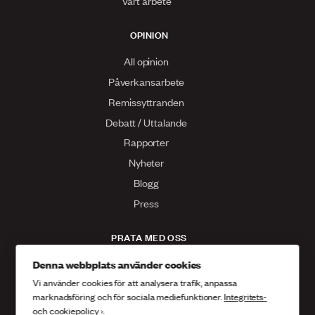
Vårt arbete
OPINION
All opinion
Påverkansarbete
Remissyttranden
Debatt / Uttalande
Rapporter
Nyheter
Blogg
Press
PRATA MED OSS
Kontakta oss
Denna webbplats använder cookies
Vi använder cookies för att analysera trafik, anpassa
Facebook
marknadsföring och för sociala mediefunktioner.
Integritets-
Twitter
och cookiepolicy ›
.