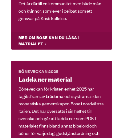
Det är därtill en kommunitet med både män
och kvinnor, som lever i celibat som ett
gensvar på Kristi kallelse.
MER OM BOSE KAN DU LÄSA I
MATRIALET
BÖNEVECKAN 2025
Ladda ner material
Böneveckan för kristen enhet 2025 har
tagits fram av bröderna och systrarna i den
monastiska gemenskapen Bose i nordvästra
Italien. Det har översatts i sin helhet till
svenska och går att ladda ner som PDF. I
materialet finns bland annat bibelord och
böner för varje dag, gudstjänstordning och