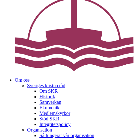
Om oss
Sveriges kristna råd
Om SKR
Historik
Samverkan
Ekumenik
Medlemskyrkor
Stöd SKR
Integritetspolicy
Organisation
Så fungerar vår organisation