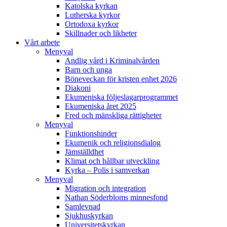
Katolska kyrkan
Lutherska kyrkor
Ortodoxa kyrkor
Skillnader och likheter
Vårt arbete
Menyval
Andlig vård i Kriminalvården
Barn och unga
Böneveckan för kristen enhet 2026
Diakoni
Ekumeniska följeslagarprogrammet
Ekumeniska året 2025
Fred och mänskliga rättigheter
Menyval
Funktionshinder
Ekumenik och religionsdialog
Jämställdhet
Klimat och hållbar utveckling
Kyrka – Polis i samverkan
Menyval
Migration och integration
Nathan Söderbloms minnesfond
Samlevnad
Sjukhuskyrkan
Universitetskyrkan