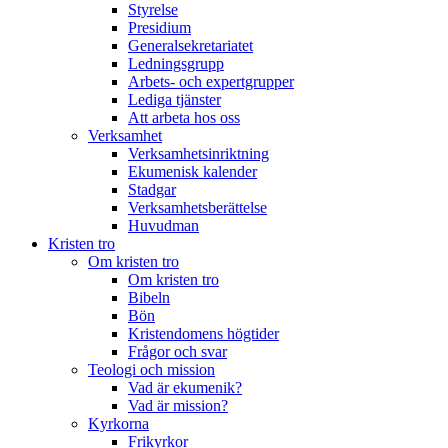
Styrelse
Presidium
Generalsekretariatet
Ledningsgrupp
Arbets- och expertgrupper
Lediga tjänster
Att arbeta hos oss
Verksamhet
Verksamhetsinriktning
Ekumenisk kalender
Stadgar
Verksamhetsberättelse
Huvudman
Kristen tro
Om kristen tro
Om kristen tro
Bibeln
Bön
Kristendomens högtider
Frågor och svar
Teologi och mission
Vad är ekumenik?
Vad är mission?
Kyrkorna
Frikyrkor