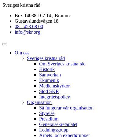
Sveriges kristna råd
Box 14038 167 14 , Bromma
Gustavslundsvägen 18
08 - 453 68 00
info@skr.org
Om oss
Sveriges kristna råd
Om Sveriges kristna råd
Historik
Samverkan
Ekumenik
Medlemskyrkor
Stöd SKR
Integritetspolicy
Organisation
Så fungerar vår organisation
Styrelse
Presidium
Generalsekretariatet
Ledningsgrupp
Arbets- och expertgrupper