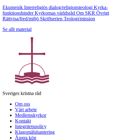
Ekumenik
Interreligiös dialog/religionsteologi
Kyrka-
funktionshinder
Kyrkornas världsråd
Om SKR
Övrigt
Rättvisa/fred/miljö
Skriftserien
Teologi/mission
Se allt material
Sveriges kristna råd
Om oss
Vårt arbete
Medlemskyrkor
Kontakt
Integritetspolicy
Klagomålshantering
Ångra köp