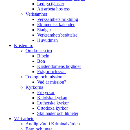
Lediga tjänster
Att arbeta hos oss
Verksamhet
Verksamhetsinriktning
Ekumenisk kalender
Stadgar
Verksamhetsberättelse
Huvudman
Kristen tro
Om kristen tro
Bibeln
Bön
Kristendomens högtider
Frågor och svar
Teologi och mission
Vad är mission?
Kyrkorna
Frikyrkor
Katolska kyrkan
Lutherska kyrkor
Ortodoxa kyrkor
Skillnader och likheter
Vårt arbete
Andlig vård i Kriminalvården
Barn och unga