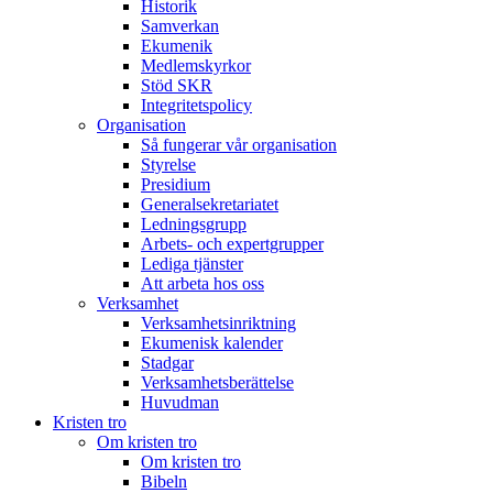
Historik
Samverkan
Ekumenik
Medlemskyrkor
Stöd SKR
Integritetspolicy
Organisation
Så fungerar vår organisation
Styrelse
Presidium
Generalsekretariatet
Ledningsgrupp
Arbets- och expertgrupper
Lediga tjänster
Att arbeta hos oss
Verksamhet
Verksamhetsinriktning
Ekumenisk kalender
Stadgar
Verksamhetsberättelse
Huvudman
Kristen tro
Om kristen tro
Om kristen tro
Bibeln