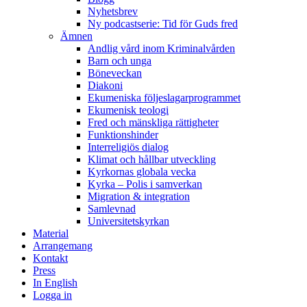
Nyhetsbrev
Ny podcastserie: Tid för Guds fred
Ämnen
Andlig vård inom Kriminalvården
Barn och unga
Böneveckan
Diakoni
Ekumeniska följeslagarprogrammet
Ekumenisk teologi
Fred och mänskliga rättigheter
Funktionshinder
Interreligiös dialog
Klimat och hållbar utveckling
Kyrkornas globala vecka
Kyrka – Polis i samverkan
Migration & integration
Samlevnad
Universitetskyrkan
Material
Arrangemang
Kontakt
Press
In English
Logga in