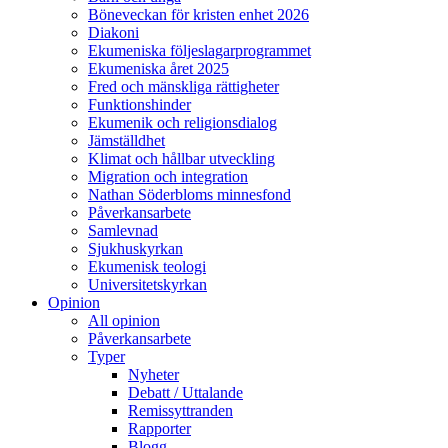
Böneveckan för kristen enhet 2026
Diakoni
Ekumeniska följeslagarprogrammet
Ekumeniska året 2025
Fred och mänskliga rättigheter
Funktionshinder
Ekumenik och religionsdialog
Jämställdhet
Klimat och hållbar utveckling
Migration och integration
Nathan Söderbloms minnesfond
Påverkansarbete
Samlevnad
Sjukhuskyrkan
Ekumenisk teologi
Universitetskyrkan
Opinion
All opinion
Påverkansarbete
Typer
Nyheter
Debatt / Uttalande
Remissyttranden
Rapporter
Blogg