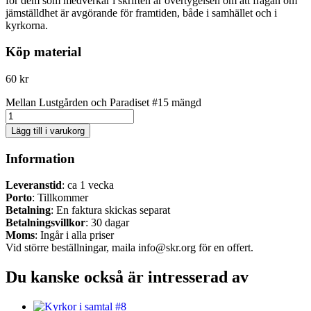
för dem som medverkar i skriften är övertygelsen om att frågan om
jämställdhet är avgörande för framtiden, både i samhället och i
kyrkorna.
Köp material
60
kr
Mellan Lustgården och Paradiset #15 mängd
Lägg till i varukorg
Information
Leveranstid
: ca 1 vecka
Porto
: Tillkommer
Betalning
: En faktura skickas separat
Betalningsvillkor
: 30 dagar
Moms
: Ingår i alla priser
Vid större beställningar, maila info@skr.org för en offert.
Du kanske också är intresserad av