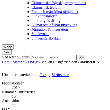
Ekumeniska följeslagarprogrammet
Ekumenisk teologi
Fred och mänskliga rättigheter
Funktionshinder
Interreligiös dialog
Klimat och hållbar utveckling
Migration & integration
Samlevnad
Universitetskyrkan
Meny
Sök
Vad letar du efter?
Sök
Hem
/
Material
/
Övrigt
/
Mellan Lustgården och Paradiset #15
Hitta mer material inom
Övrigt
,
Skriftserien
.
Produktionsår
2010
Nummer i skriftserien
15
Antal sidor
44
ISSN