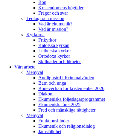
Bön
Kristendomens högtider
Frågor och svar
Teologi och mission
Vad är ekumenik?
Vad är mission?
Kyrkorna
Frikyrkor
Katolska kyrkan
Lutherska kyrkor
Ortodoxa kyrkor
Skillnader och likheter
Vårt arbete
Menyval
Andlig vård i Kriminalvården
Barn och unga
Böneveckan för kristen enhet 2026
Diakoni
Ekumeniska följeslagarprogrammet
Ekumeniska året 2025
Fred och mänskliga rättigheter
Menyval
Funktionshinder
Ekumenik och religionsdialog
Jämställdhet