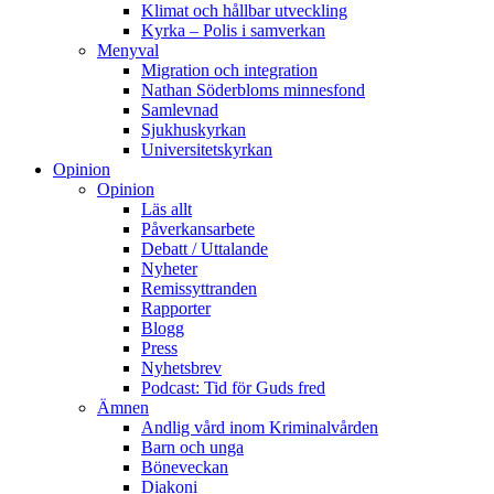
Klimat och hållbar utveckling
Kyrka – Polis i samverkan
Menyval
Migration och integration
Nathan Söderbloms minnesfond
Samlevnad
Sjukhuskyrkan
Universitetskyrkan
Opinion
Opinion
Läs allt
Påverkansarbete
Debatt / Uttalande
Nyheter
Remissyttranden
Rapporter
Blogg
Press
Nyhetsbrev
Podcast: Tid för Guds fred
Ämnen
Andlig vård inom Kriminalvården
Barn och unga
Böneveckan
Diakoni