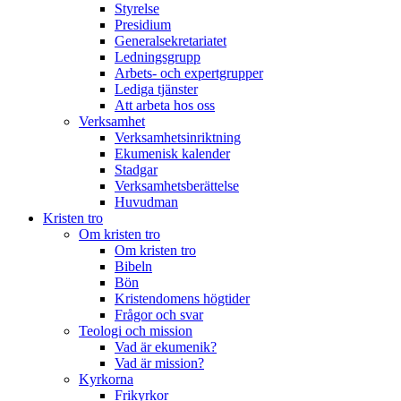
Styrelse
Presidium
Generalsekretariatet
Ledningsgrupp
Arbets- och expertgrupper
Lediga tjänster
Att arbeta hos oss
Verksamhet
Verksamhetsinriktning
Ekumenisk kalender
Stadgar
Verksamhetsberättelse
Huvudman
Kristen tro
Om kristen tro
Om kristen tro
Bibeln
Bön
Kristendomens högtider
Frågor och svar
Teologi och mission
Vad är ekumenik?
Vad är mission?
Kyrkorna
Frikyrkor