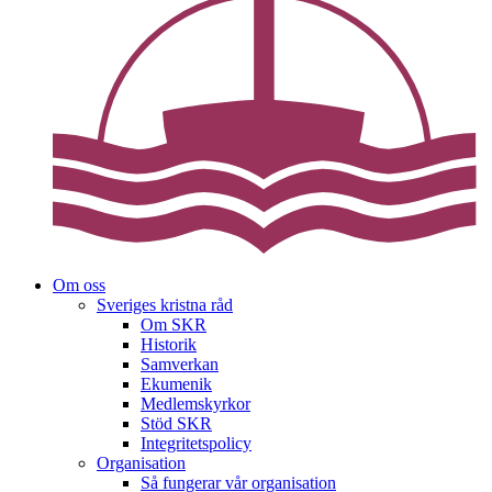
Om oss
Sveriges kristna råd
Om SKR
Historik
Samverkan
Ekumenik
Medlemskyrkor
Stöd SKR
Integritetspolicy
Organisation
Så fungerar vår organisation