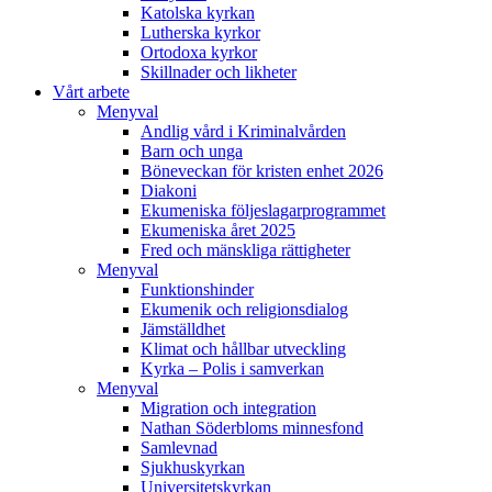
Katolska kyrkan
Lutherska kyrkor
Ortodoxa kyrkor
Skillnader och likheter
Vårt arbete
Menyval
Andlig vård i Kriminalvården
Barn och unga
Böneveckan för kristen enhet 2026
Diakoni
Ekumeniska följeslagarprogrammet
Ekumeniska året 2025
Fred och mänskliga rättigheter
Menyval
Funktionshinder
Ekumenik och religionsdialog
Jämställdhet
Klimat och hållbar utveckling
Kyrka – Polis i samverkan
Menyval
Migration och integration
Nathan Söderbloms minnesfond
Samlevnad
Sjukhuskyrkan
Universitetskyrkan