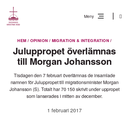
Gå
till
Sök
Meny
innehåll
Vad
HEM
/
OPINION
/
MIGRATION & INTEGRATION
/
Sök
letar
Juluppropet överlämnas
du
till Morgan Johansson
efter?
Tisdagen den 7 februari överlämnas de insamlade
namnen för Juluppropet till migrationsminister Morgan
Johansson (S). Totalt har 70 150 skrivit under uppropet
som lanserades i mitten av december.
1 februari 2017