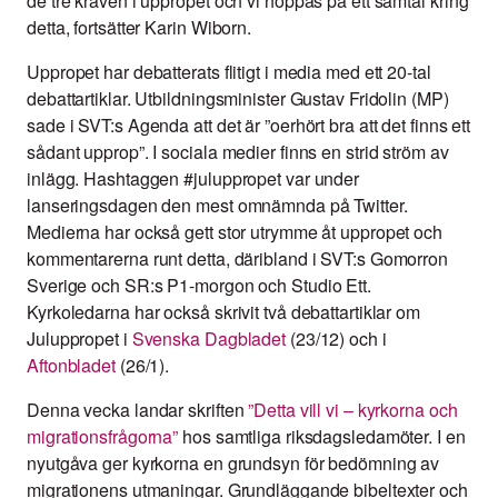
de tre kraven i uppropet och vi hoppas på ett samtal kring
detta, fortsätter Karin Wiborn.
U
ppropet har debatterats flitigt i media med ett 20-tal
debattartiklar. Utbildningsminister Gustav Fridolin (MP)
sade i SVT:s Agenda att det är ”oerhört bra att det finns ett
sådant upprop”. I sociala medier finns en strid ström av
inlägg. Hashtaggen #juluppropet var under
lanseringsdagen den mest omnämnda på Twitter.
Medierna har också gett stor utrymme åt uppropet och
kommentarerna runt detta, däribland i SVT:s Gomorron
Sverige och SR:s P1-morgon och Studio Ett.
Kyrkoledarna har också skrivit två debattartiklar om
Juluppropet i
Svenska Dagbladet
(23/12) och i
Aftonbladet
(26/1).
Denna vecka landar skriften
”Detta vill vi – kyrkorna och
migrationsfrågorna”
hos samtliga riksdagsledamöter. I en
nyutgåva ger kyrkorna en grundsyn för bedömning av
migrationens utmaningar. Grundläggande bibeltexter och