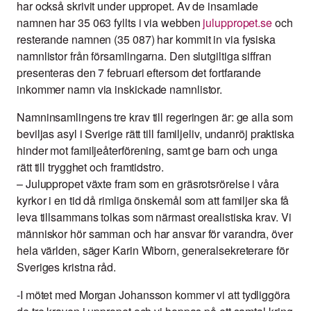
har också skrivit under uppropet. Av de insamlade
namnen har 35 063 fyllts i via webben
juluppropet.se
och
resterande namnen (35 087) har kommit in via fysiska
namnlistor från församlingarna. Den slutgiltiga siffran
presenteras den 7 februari eftersom det fortfarande
inkommer namn via inskickade namnlistor.
Namninsamlingens tre krav till regeringen är: ge alla som
beviljas asyl i Sverige rätt till familjeliv, undanröj praktiska
hinder mot familjeåterförening, samt ge barn och unga
rätt till trygghet och framtidstro.
– Juluppropet växte fram som en gräsrotsrörelse i våra
kyrkor i en tid då rimliga önskemål som att familjer ska få
leva tillsammans tolkas som närmast orealistiska krav. Vi
människor hör samman och har ansvar för varandra, över
hela världen, säger Karin Wiborn, generalsekreterare för
Sveriges kristna råd.
-I mötet med Morgan Johansson kommer vi att tydliggöra