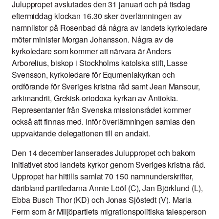
Juluppropet avslutades den 31 januari och på tisdag
eftermiddag klockan 16.30 sker överlämningen av
namnlistor på Rosenbad då några av landets kyrkoledare
möter minister Morgan Johansson. Några av de
kyrkoledare som kommer att närvara är Anders
Arborelius, biskop i Stockholms katolska stift, Lasse
Svensson, kyrkoledare för Equmeniakyrkan och
ordförande för Sveriges kristna råd samt Jean Mansour,
arkimandrit, Grekisk-ortodoxa kyrkan av Antiokia.
Representanter från Svenska missionsrådet kommer
också att finnas med. Inför överlämningen samlas den
uppvaktande delegationen till en andakt.
Den 14 december lanserades Juluppropet och bakom
initiativet stod landets kyrkor genom Sveriges kristna råd.
Uppropet har hittills samlat 70 150 namnunderskrifter,
däribland partiledarna Annie Lööf (C), Jan Björklund (L),
Ebba Busch Thor (KD) och Jonas Sjöstedt (V). Maria
Ferm som är Miljöpartiets migrationspolitiska talesperson