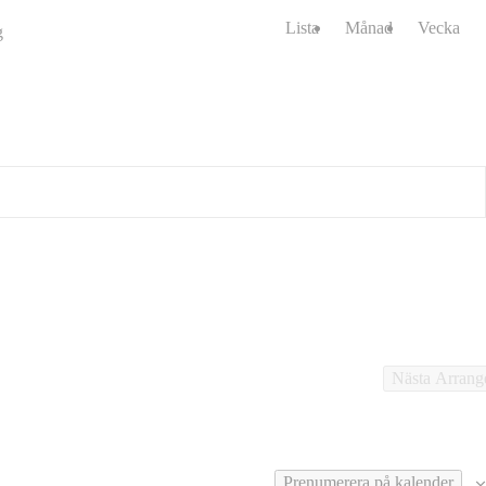
Lista
Månad
Vecka
g
Nästa
Arran
Prenumerera på kalender