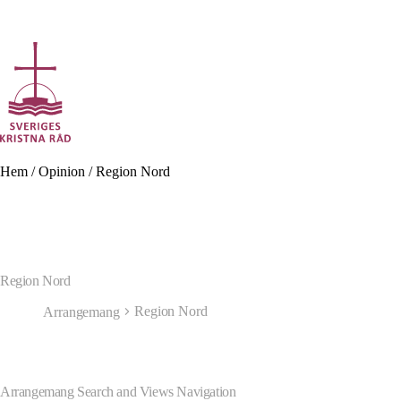
Gå
till
innehåll
Hem
/
Opinion
/
Region Nord
Vad
letar
du
efter?
Region Nord
Region Nord
Arrangemang
Arrangemang
Arrangemang Search and Views Navigation