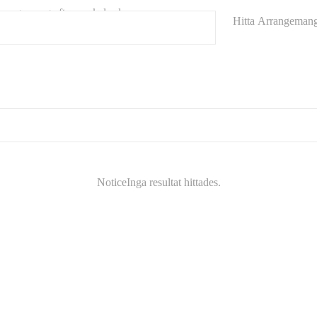
rrangemang efter nyckelord.
Hitta Arrangeman
Notice
Inga resultat hittades.