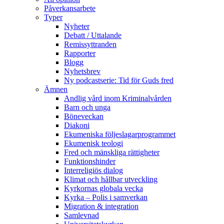
Påverkansarbete
Typer
Nyheter
Debatt / Uttalande
Remissyttranden
Rapporter
Blogg
Nyhetsbrev
Ny podcastserie: Tid för Guds fred
Ämnen
Andlig vård inom Kriminalvården
Barn och unga
Böneveckan
Diakoni
Ekumeniska följeslagarprogrammet
Ekumenisk teologi
Fred och mänskliga rättigheter
Funktionshinder
Interreligiös dialog
Klimat och hållbar utveckling
Kyrkornas globala vecka
Kyrka – Polis i samverkan
Migration & integration
Samlevnad