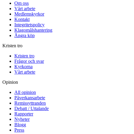
Om oss
Vårt arbete
Medlemskyrkor
Kontakt
Integritetspolicy
Klagomålshantering
Ångra köp
Kristen tro
Kristen tro
Frågor och svar
Kyrkorna
Vårt arbete
Opinion
All opinion
Påverkansarbete
Remissyttranden
Debatt / Uttalande
Rapporter
Nyheter
Blogg
Press