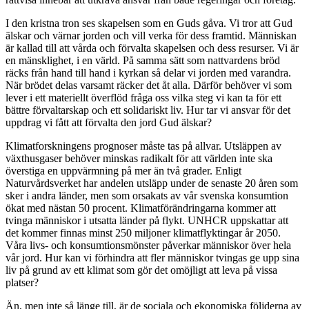
I den kristna tron ses skapelsen som en Guds gåva. Vi tror att Gud
älskar och värnar jorden och vill verka för dess framtid. Människan
är kallad till att vårda och förvalta skapelsen och dess resurser. Vi är
en mänsklighet, i en värld. På samma sätt som nattvardens bröd
räcks från hand till hand i kyrkan så delar vi jorden med varandra.
När brödet delas varsamt räcker det åt alla. Därför behöver vi som
lever i ett materiellt överflöd fråga oss vilka steg vi kan ta för ett
bättre förvaltarskap och ett solidariskt liv. Hur tar vi ansvar för det
uppdrag vi fått att förvalta den jord Gud älskar?
Klimatforskningens prognoser måste tas på allvar. Utsläppen av
växthusgaser behöver minskas radikalt för att världen inte ska
överstiga en uppvärmning på mer än två grader. Enligt
Naturvårdsverket har andelen utsläpp under de senaste 20 åren som
sker i andra länder, men som orsakats av vår svenska konsumtion
ökat med nästan 50 procent. Klimatförändringarna kommer att
tvinga människor i utsatta länder på flykt. UNHCR uppskattar att
det kommer finnas minst 250 miljoner klimatflyktingar år 2050.
Våra livs- och konsumtionsmönster påverkar människor över hela
vår jord. Hur kan vi förhindra att fler människor tvingas ge upp sina
liv på grund av ett klimat som gör det omöjligt att leva på vissa
platser?
Än, men inte så länge till, är de sociala och ekonomiska följderna av