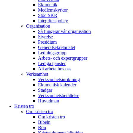
Ekumenik
Medlemskyrkor
Stöd SKR
Integritetspolicy
Organisation
Så fungerar vår organisation
Styrelse
Presidium
Generalsekretariatet
Ledningsgrupp
Arbets- och expertgrupper
Lediga tjänster
Att arbeta hos oss
Verksamhet
Verksamhetsinriktning
Ekumenisk kalender
Stadgar
Verksamhetsberättelse
Huvudman
Kristen tro
Om kristen tro
Om kristen tro
Bibeln
Bön
Kristendomens högtider