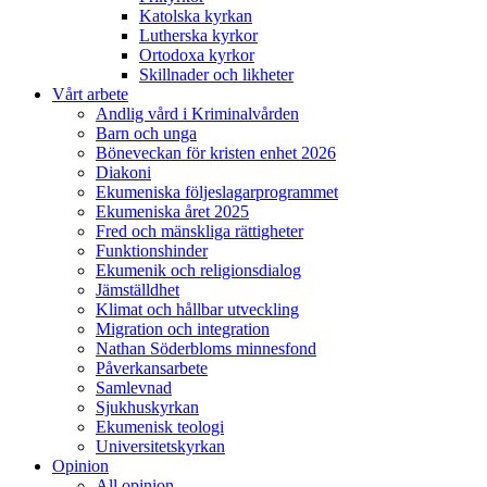
Katolska kyrkan
Lutherska kyrkor
Ortodoxa kyrkor
Skillnader och likheter
Vårt arbete
Andlig vård i Kriminalvården
Barn och unga
Böneveckan för kristen enhet 2026
Diakoni
Ekumeniska följeslagarprogrammet
Ekumeniska året 2025
Fred och mänskliga rättigheter
Funktionshinder
Ekumenik och religionsdialog
Jämställdhet
Klimat och hållbar utveckling
Migration och integration
Nathan Söderbloms minnesfond
Påverkansarbete
Samlevnad
Sjukhuskyrkan
Ekumenisk teologi
Universitetskyrkan
Opinion
All opinion