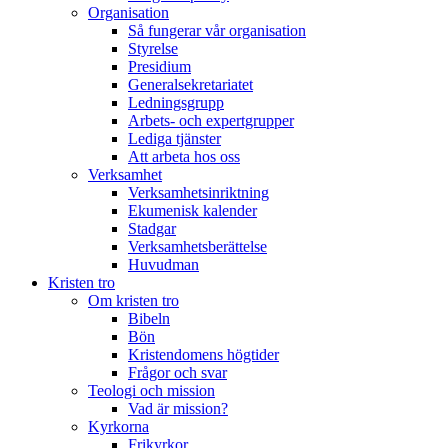
Organisation
Så fungerar vår organisation
Styrelse
Presidium
Generalsekretariatet
Ledningsgrupp
Arbets- och expertgrupper
Lediga tjänster
Att arbeta hos oss
Verksamhet
Verksamhetsinriktning
Ekumenisk kalender
Stadgar
Verksamhetsberättelse
Huvudman
Kristen tro
Om kristen tro
Bibeln
Bön
Kristendomens högtider
Frågor och svar
Teologi och mission
Vad är mission?
Kyrkorna
Frikyrkor