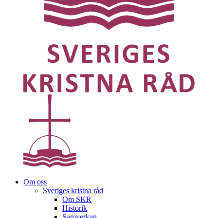
Om oss
Sveriges kristna råd
Om SKR
Historik
Samverkan