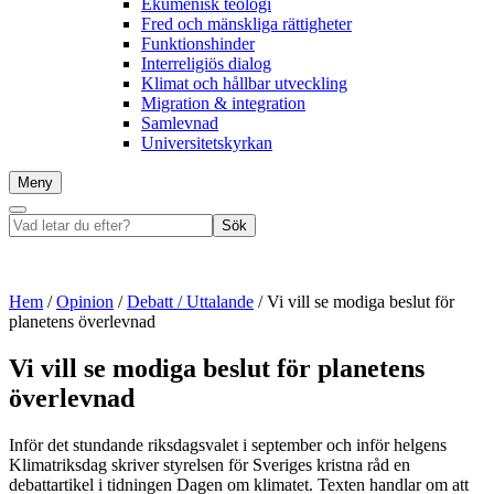
Ekumenisk teologi
Fred och mänskliga rättigheter
Funktionshinder
Interreligiös dialog
Klimat och hållbar utveckling
Migration & integration
Samlevnad
Universitetskyrkan
Meny
Sök
Vad
Sök
letar
du
efter?
Hem
/
Opinion
/
Debatt / Uttalande
/
Vi vill se modiga beslut för
planetens överlevnad
Vi vill se modiga beslut för planetens
överlevnad
Inför det stundande riksdagsvalet i september och inför helgens
Klimatriksdag skriver styrelsen för Sveriges kristna råd en
debattartikel i tidningen Dagen om klimatet. Texten handlar om att