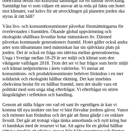
obekväma beslut om kraftfulla satsningar för en hållbar utveckling.
Samtidigt har vi som väljare ett ansvar att ta reda på fakta om hotet
mot klimatet, vad krävs för att utvecklingen på planeten jorden ska
styras åt rätt håll?
Våra livs- och konsumtionsmönster påverkar förutsättningarna för
överlevnaden i framtiden. Ökande global uppvärmning och
ekologiskt ohållbara livsstilar hotar människors liv. Därmed
påverkas kommande generationers framtid. Hotet gäller också andra
arter som tillsammans med människan har sin självklara plats på
jorden. Det är också en fråga om rättvisa mellan generationerna.
Unga i Sverige mellan 18-29 år ser miljö och klimat som den
viktigaste valfrågan 2018. Trots det ser vi hur frågor som berör miljö
och klimat nedprioriteras i årets valrörelse. Vi menar att
konsumtions- och produktionsmönster behöver förändras i en mer
solidarisk och ekologiskt hållbar riktning. Det kan innebära
obekväma beslut för en hållbar framtid, men det skulle vara ett
politiskt mod som unga idag efterfrågar. Vi efterfrågar en större
långsiktighet i reflektion och handling.
Genom att ställa frågor om vad ett sant liv egentligen är kan vi
komma till nya insikter om hur vi bäst förvaltar jordens gåvor. Vanor
och mönster kan förändras och det går att finna glädje i en enklare
livsstil. Det går att trotsigt våga tänka annorlunda och nytt kring hur
vi handskas med de resurser vi har. Att agera för en global hållbar
rättvisa innebär att utkräva ansvar från både regeringar och företag.