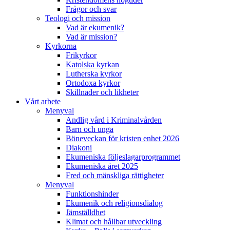
Frågor och svar
Teologi och mission
Vad är ekumenik?
Vad är mission?
Kyrkorna
Frikyrkor
Katolska kyrkan
Lutherska kyrkor
Ortodoxa kyrkor
Skillnader och likheter
Vårt arbete
Menyval
Andlig vård i Kriminalvården
Barn och unga
Böneveckan för kristen enhet 2026
Diakoni
Ekumeniska följeslagarprogrammet
Ekumeniska året 2025
Fred och mänskliga rättigheter
Menyval
Funktionshinder
Ekumenik och religionsdialog
Jämställdhet
Klimat och hållbar utveckling