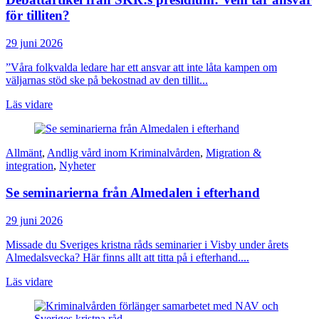
för tilliten?
29 juni 2026
”Våra folkvalda ledare har ett ansvar att inte låta kampen om
väljarnas stöd ske på bekostnad av den tillit...
Läs vidare
Allmänt
,
Andlig vård inom Kriminalvården
,
Migration &
integration
,
Nyheter
Se seminarierna från Almedalen i efterhand
29 juni 2026
Missade du Sveriges kristna råds seminarier i Visby under årets
Almedalsvecka? Här finns allt att titta på i efterhand....
Läs vidare