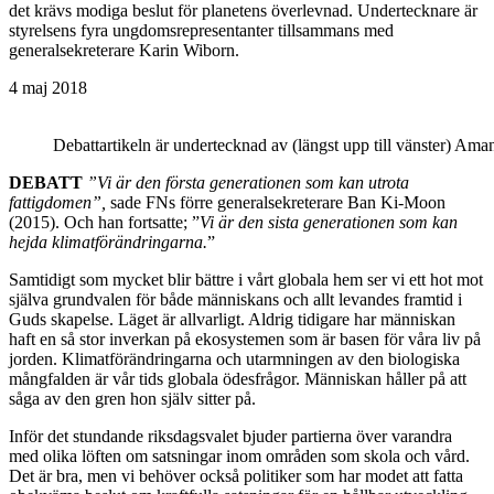
det krävs modiga beslut för planetens överlevnad. Undertecknare är
styrelsens fyra ungdomsrepresentanter tillsammans med
generalsekreterare Karin Wiborn.
4 maj 2018
Debattartikeln är undertecknad av (längst upp till vänster) Am
DEBATT
”Vi är den första generationen som kan utrota
fattigdomen”,
sade FNs förre generalsekreterare Ban Ki-Moon
(2015). Och han fortsatte; ”
Vi är den sista generationen som kan
hejda klimatförändringarna.
”
Samtidigt som mycket blir bättre i vårt globala hem ser vi ett hot mot
själva grundvalen för både människans och allt levandes framtid i
Guds skapelse. Läget är allvarligt. Aldrig tidigare har människan
haft en så stor inverkan på ekosystemen som är basen för våra liv på
jorden. Klimatförändringarna och utarmningen av den biologiska
mångfalden är vår tids globala ödesfrågor. Människan håller på att
såga av den gren hon själv sitter på.
Inför det stundande riksdagsvalet bjuder partierna över varandra
med olika löften om satsningar inom områden som skola och vård.
Det är bra, men vi behöver också politiker som har modet att fatta