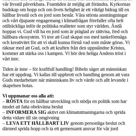
vår livsstil påverkbara. Framtiden är möjlig att förändra. Kyrkornas
budskap om hopp och om livets helighet är ett viktigt bidrag till en
hållbar livsstil och en jord som består. Våra största ansträngningar
och vårt djupaste engagemang i klimatfrågan förefaller ofta helt
otillräckliga inför de politiska realiteter som styr världen. Ändå
hoppas vi. Gud vill ha en jord som är präglad av rättvisa, fred och
hållbara ekosystem. Vi tror att Gud skapat oss med tankeförmåga
och kreativitet för att vi skall kunna förstå vad som måste göras. Vi
räknar med att Gud, och att kraften från den uppståndne Kristus,
kommer att stärka oss i kampen. Vi hör den heliga Andens tröst i
vårt inre.
Tiden är inne – för kraftfull handling! Bibeln säger att människan
har ett uppdrag. Vi kallas till uppbrott och handling genom att vara
Guds medarbetare när människans liv och värde och allt levande i
skapelsen hotas.
Vi uppmanar oss alla att:
–
RÖSTA
för en hållbar utveckling och stödja en politik som har
modet att fatta obekväma beslut
–
INFORMERA SIG
aktivt om klimatutmaningarna och sprida
detta vidare till sin omgivning
–
LEVA ETT HÅLLBART LIV
genom personliga beslut och
därmed sprida hopp och ta ett gemensamt ansvar för vår jord