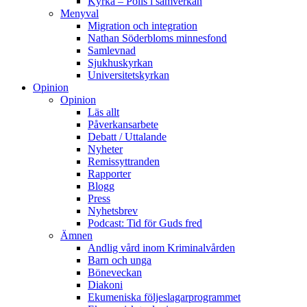
Kyrka – Polis i samverkan
Menyval
Migration och integration
Nathan Söderbloms minnesfond
Samlevnad
Sjukhuskyrkan
Universitetskyrkan
Opinion
Opinion
Läs allt
Påverkansarbete
Debatt / Uttalande
Nyheter
Remissyttranden
Rapporter
Blogg
Press
Nyhetsbrev
Podcast: Tid för Guds fred
Ämnen
Andlig vård inom Kriminalvården
Barn och unga
Böneveckan
Diakoni
Ekumeniska följeslagarprogrammet