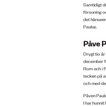
Samtidigt dr
försoning o
det hänseen
Paulus.
Påve P
Drygt tio å
december 197
Rom och i Ph
tecken på a
och med den
Påven Paulu
I har hunnit