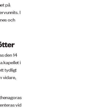
net på
rvunnits. I
nnes och
ötter
as den 14
 kapellet i
t tydligt
m vidare,
Athenagoras
senteras vid