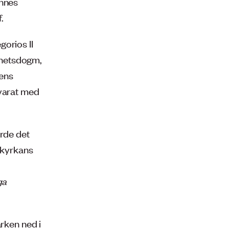
ennes
.
orios II
hetsdogm,
vens
svarat med
orde det
å kyrkans
ga
arken ned i