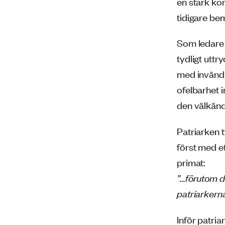
en stark ko
tidigare be
Som ledare 
tydligt uttr
med invändn
ofelbarhet 
den välkänd
Patriarken 
först med e
primat:
”…förutom de
patriarkerna
Inför patria