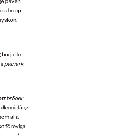
ge påven
hans hopp
 syskon.
 började.
ls
patriark
 att bröder
illennielång
ksom alla
xt föreviga
 försonade