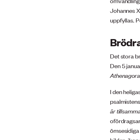
omvandling
Johannes XX
uppfyllas. P
Brödra
Det stora b
Den 5 janu
Athenagora
I den helig
psalmistens 
är tillsamm
ofördragsamh
ömsesidiga n
bilden, ikon