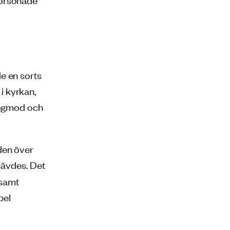
e en sorts
i kyrkan,
 högmod och
den över
hävdes. Det
nsamt
pel