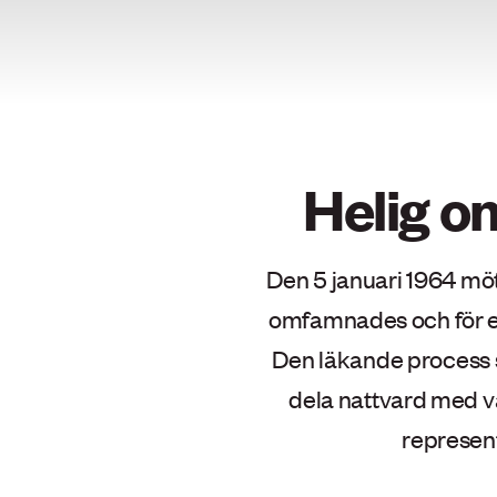
Helig o
Den 5 januari 1964 mö
omfamnades och för et
Den läkande process s
dela nattvard med v
represen