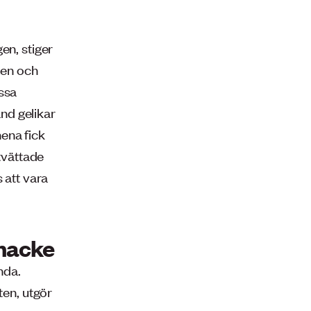
en, stiger
ten och
ssa
nd gelikar
ena fick
 tvättade
 att vara
 nacke
nda.
en, utgör