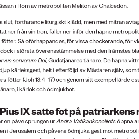
ssan i Rom av metropoliten Meliton av Chalcedon.
slut, fortfarande liturgiskt klädd, men med mitran avtag
t ner från sin tron, faller ner inför den häpne metropoli
 fötter. Så oförhappandes, för vissa chockerande, för vi
 dock i största överensstämmelse med den främstes bla
rvus servorum Dei,
Gudstjänares tjänare. De häpna vittn
jup kärleksgest, helt i efterföljd av Mästaren själv, som
ars fötter (Joh 13:4–17) och genom sitt exempel lärde oss
jänare, i kärlek och ödmjukhet.
Pius IX satte fot på patriarkens
ar en påve sprungen ur
Andra Vatikankonciliets
öppna a
 i Jerusalem och påvens ödmjuka gest mot metropolit