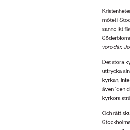
Kristenhete
mötet i Sto
sannolikt f
Söderbloms 
voro där, Jo
Det stora ky
uttrycka si
kyrkan, inte
även ”den dr
kyrkors strä
Och rätt sk
Stockholms