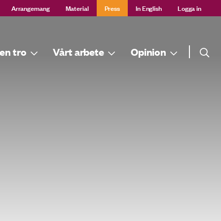
Arrangemang
Material
Press
In English
Logga in
Sök
en tro
Vårt arbete
Opinion
Sök