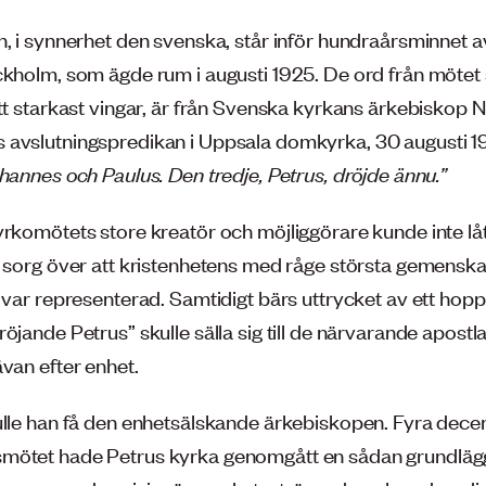
n, i synnerhet den svenska, står inför hundraårsminnet a
ckholm, som ägde rum i augusti 1925. De ord från möte
ått starkast vingar, är från Svenska kyrkans ärkebiskop 
avslutningspredikan i Uppsala domkyrka, 30 augusti 1
hannes och Paulus. Den tredje, Petrus, dröjde ännu.”
rkomötets store kreatör och möjliggörare kunde inte låta
n sorg över att kristenhetens med råge största gemenska
 var representerad. Samtidigt bärs uttrycket av ett hopp
öjande Petrus” skulle sälla sig till de närvarande apostl
van efter enhet.
ulle han få den enhetsälskande ärkebiskopen. Fyra decen
mötet hade Petrus kyrka genomgått en sådan grundlä