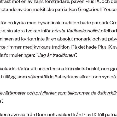
ntrast mot en av hans företrädare, påven Pius IX, och d
mötande av den melkitiske patriarken Gregorios II Yousef
för en kyrka med bysantinsk tradition hade patriark Greg
yckt sin stora tvekan inför
Första Vatikankonciliet
ofelbar
ingen att kyrkan inte är en absolut monarki och att på
inte rimmar med kyrkans tradition. På det hade Pius IX 
a formuleringen:
”Jag är traditionen”.
tvekade därför att underteckna konciliets beslut, och gj
tt tillägg, som säkerställde östkyrkans särart och syn p
 rättigheter och privilegier som tillkommer de östkyrkli
”.
rkens avresa från Rom och avsked från Pius IX föll patri