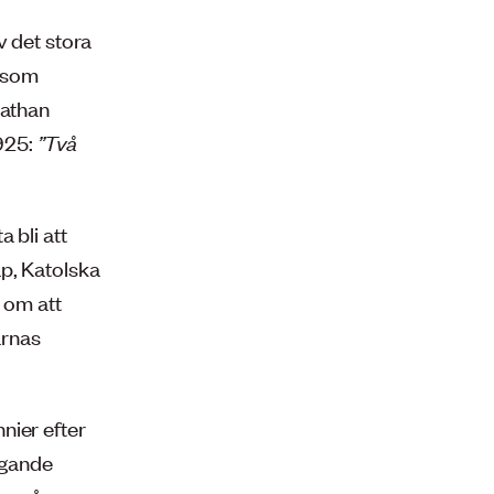
v det stora
t som
Nathan
925:
”Två
 bli att
p, Katolska
 om att
arnas
nier efter
ggande