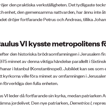
öjer den praktiska verkställigheten. Det tydligaste teck
ch enhet, den gemensamma nattvarden, har ännu inte åte
det dröjer fortfarande Petrus och Andreas, tillika Joha
aulus VI kysste metropolitens f
r efter den historiska brödraomfamningen i Jerusalem fir
5 minnet av denna viktiga händelse parallellt i Sixtinska
anar i Istanbul (Konstantinopel). Jubiléet kan ses som et
tt kyrkorna ville föra minnet av omfamningen i Jerusale
 förverkliga den fulla enheten.
s VI leder då fortfarande sin kyrka, medan patriarken 
 lämna jordelivet. Den nye patriarken,
Demetrios I
, repre