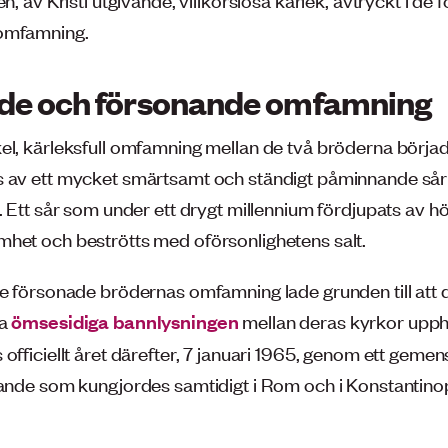
omfamning.
de och försonande omfamning
el, kärleksfull omfamning mellan de två bröderna börjad
 av ett mycket smärtsamt och ständigt påminnande sår 
p. Ett sår som under ett drygt millennium fördjupats av
het och beströtts med oförsonlighetens salt.
de försonade brödernas omfamning lade grunden till att 
ga
ömsesidiga bannlysningen
mellan deras kyrkor upp
officiellt året därefter, 7 januari 1965, genom ett geme
vande som kungjordes samtidigt i Rom och i Konstantino