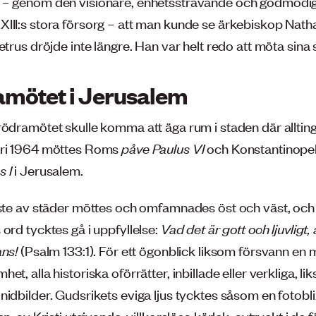
 – genom den visionäre, enhetssträvande och godmodi
III:s stora försorg – att man kunde se ärkebiskop Nat
etrus dröjde inte längre. Han var helt redo att möta sina
mötet i Jerusalem
rödramötet skulle komma att äga rum i staden där allting
ari 1964 möttes Roms
påve
Paulus VI
och Konstantinope
s I
i Jerusalem.
aste av städer möttes och omfamnades öst och väst, och
ord tycktes gå i uppfyllelse:
Vad det är gott och ljuvligt,
ans!
(Psalm 133:1). För ett ögonblick liksom försvann en m
et, alla historiska oförrätter, inbillade eller verkliga, li
idbilder. Gudsrikets eviga ljus tycktes såsom en fotobli
en, av Kristi utgivande, villkorslösa kärlek, avtryckt i de