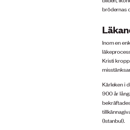
brödernas 
Läkan
Inom en enk
läkeprocess
Kristi krop
misstänksam
Kärleken i 
900 år lån
bekräftades 
tillkännagi
(Istanbul).