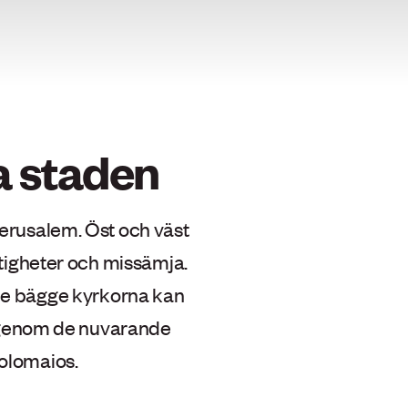
a staden
Jerusalem. Öst och väst
tigheter och missämja.
 de bägge kyrkorna kan
t genom de nuvarande
olomaios.