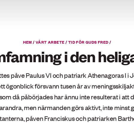
HEM
/
VÅRT ARBETE
/
TID FÖR GUDS FRED
/
mfamning i den helig
ttes påve Paulus VI
och patriark
Athenagoras I i 
t ögonblick försvann tusen år av meningsskiljak
om då påbörjades har ännu inte resulterat i att
arandra, men närmanden görs aktivt, inte mins
tanterna, påven Franciskus och patriarken Barth