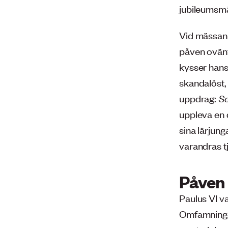
jubileumsmä
Vid mässans 
påven ovänta
kysser hans
skandalöst,
uppdrag:
Se
uppleva en d
sina lärjung
varandras t
Påven 
Paulus VI v
Omfamningen