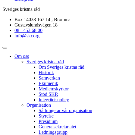
Sveriges kristna råd
Box 14038 167 14 , Bromma
Gustavslundsvägen 18
08 - 453 68 00
info@skr.org
Om oss
Sveriges kristna råd
Om Sveriges kristna råd
Historik
Samverkan
Ekumenik
Medlemskyrkor
Stöd SKR
Integritetspolicy
Organisation
Så fungerar vår organisation
Styrelse
Presidium
Generalsekretariatet
Ledningsgrupp