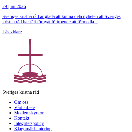
29 juni 2026
Sveriges kristna råd är glada att kunna dela nyheten att Sveriges
kristna råd har fått förnyat förtroende att förmedla...
Läs vidare
Sveriges kristna råd
Om oss
Vårt arbete
Medlemskyrkor
Kontakt
Integritetspolicy
Klagomålshantering