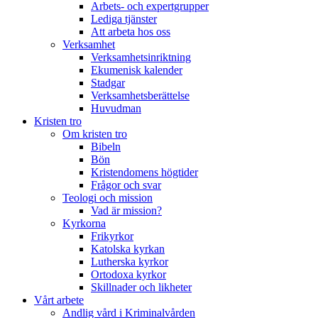
Arbets- och expertgrupper
Lediga tjänster
Att arbeta hos oss
Verksamhet
Verksamhetsinriktning
Ekumenisk kalender
Stadgar
Verksamhetsberättelse
Huvudman
Kristen tro
Om kristen tro
Bibeln
Bön
Kristendomens högtider
Frågor och svar
Teologi och mission
Vad är mission?
Kyrkorna
Frikyrkor
Katolska kyrkan
Lutherska kyrkor
Ortodoxa kyrkor
Skillnader och likheter
Vårt arbete
Andlig vård i Kriminalvården