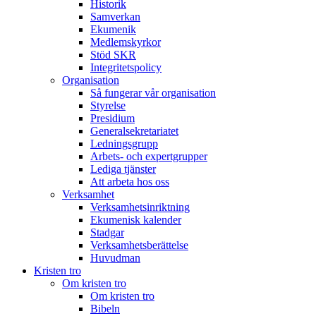
Historik
Samverkan
Ekumenik
Medlemskyrkor
Stöd SKR
Integritetspolicy
Organisation
Så fungerar vår organisation
Styrelse
Presidium
Generalsekretariatet
Ledningsgrupp
Arbets- och expertgrupper
Lediga tjänster
Att arbeta hos oss
Verksamhet
Verksamhetsinriktning
Ekumenisk kalender
Stadgar
Verksamhetsberättelse
Huvudman
Kristen tro
Om kristen tro
Om kristen tro
Bibeln