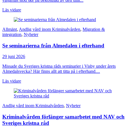
väljarnas stöd ske på bekostnad av den tillit...
Läs vidare
Allmänt
,
Andlig vård inom Kriminalvården
,
Migration &
integration
,
Nyheter
Se seminarierna från Almedalen i efterhand
29 juni 2026
Missade du Sveriges kristna råds seminarier i Visby under årets
Almedalsvecka? Här finns allt att titta på i efterhand....
Läs vidare
Andlig vård inom Kriminalvården
,
Nyheter
Kriminalvården förlänger samarbetet med NAV och
Sveriges kristna råd