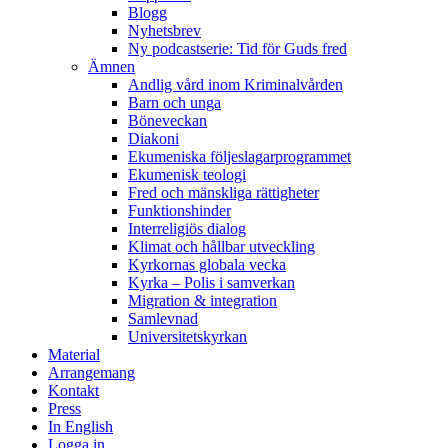
Blogg
Nyhetsbrev
Ny podcastserie: Tid för Guds fred
Ämnen
Andlig vård inom Kriminalvården
Barn och unga
Böneveckan
Diakoni
Ekumeniska följeslagarprogrammet
Ekumenisk teologi
Fred och mänskliga rättigheter
Funktionshinder
Interreligiös dialog
Klimat och hållbar utveckling
Kyrkornas globala vecka
Kyrka – Polis i samverkan
Migration & integration
Samlevnad
Universitetskyrkan
Material
Arrangemang
Kontakt
Press
In English
Logga in