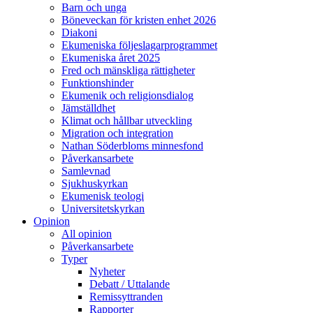
Barn och unga
Böneveckan för kristen enhet 2026
Diakoni
Ekumeniska följeslagarprogrammet
Ekumeniska året 2025
Fred och mänskliga rättigheter
Funktionshinder
Ekumenik och religionsdialog
Jämställdhet
Klimat och hållbar utveckling
Migration och integration
Nathan Söderbloms minnesfond
Påverkansarbete
Samlevnad
Sjukhuskyrkan
Ekumenisk teologi
Universitetskyrkan
Opinion
All opinion
Påverkansarbete
Typer
Nyheter
Debatt / Uttalande
Remissyttranden
Rapporter