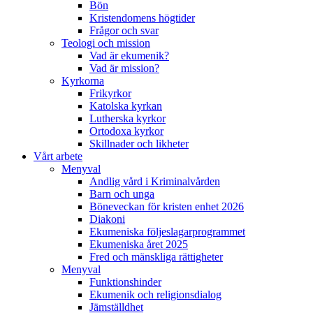
Bön
Kristendomens högtider
Frågor och svar
Teologi och mission
Vad är ekumenik?
Vad är mission?
Kyrkorna
Frikyrkor
Katolska kyrkan
Lutherska kyrkor
Ortodoxa kyrkor
Skillnader och likheter
Vårt arbete
Menyval
Andlig vård i Kriminalvården
Barn och unga
Böneveckan för kristen enhet 2026
Diakoni
Ekumeniska följeslagarprogrammet
Ekumeniska året 2025
Fred och mänskliga rättigheter
Menyval
Funktionshinder
Ekumenik och religionsdialog
Jämställdhet