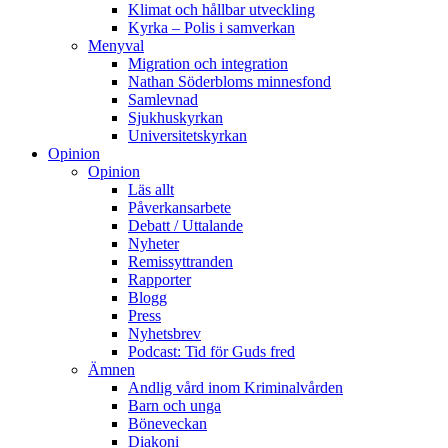
Klimat och hållbar utveckling
Kyrka – Polis i samverkan
Menyval
Migration och integration
Nathan Söderbloms minnesfond
Samlevnad
Sjukhuskyrkan
Universitetskyrkan
Opinion
Opinion
Läs allt
Påverkansarbete
Debatt / Uttalande
Nyheter
Remissyttranden
Rapporter
Blogg
Press
Nyhetsbrev
Podcast: Tid för Guds fred
Ämnen
Andlig vård inom Kriminalvården
Barn och unga
Böneveckan
Diakoni