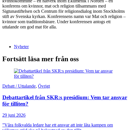
kvinnokommitté – ett nätverk inom Ekumenik i Norden – en
konferens om kvinnor, mat och religion tillsammans med
Sigtunastiftelsen och Centrum för religionsdialog inom Stockholms
stift av Svenska kyrkan. Konferensens namn var Mat och religion –
kvinnor som traditionsbärare. Under konferensen antogs ett
uttalande om god mat för alla.
Nyheter
Fortsätt läsa mer från oss
Debatt / Uttalande
,
Övrigt
Debattartikel från SKR:s presidium: Vem tar ansvar
för tilliten?
29 juni 2026
”Våra folkvalda ledare har ett ansvar att inte låta kampen om