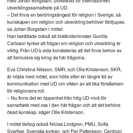
med Johan Borgstam, utrikesråd för internationellt
utvecklingssamarbete på UD.
– Det finns en beröringsångest för religion i Sverige, så
kunskapen om religion och utveckling behöver fördjupas,
sa Johan Borgstam i mötet.
Han berättade också att biståndsminister Gunilla
Carlsson tycker att frågan om religion och utveckling är
viktig. Från UD:s sida konstateras att det finns behov av
att formulera sig kring de här frågorna.
Eva Christina Nilsson, SMR, och Olle Kristenson, SKR,
är nöjda med mötet, som hölls efter en längre tid av
kommunikation med UD om vikten av att öka förståelsen
för religionens roll.
– Nu finns det en öppenhet från hög UD-nivå för
samarbete med oss i den här frågan och att det behövs
ökad kunskap, säger Olle Kristenson.
I mötet deltog också Niclas Lindgren, PMU, Sofia
Svarfvar, Svenska kyrkan, och Per Pettersson, Centrum