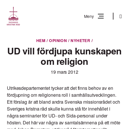
Gå
till
Sök
Meny
innehåll
Vad
HEM
/
OPINION
/
NYHETER
/
Sök
letar
UD vill fördjupa kunskapen
du
om religion
efter?
19 mars 2012
Utrikesdepartementet tycker att det finns behov av en
fördjupning om religionens roll i samhällsutvecklingen.
Ett förslag är att bland andra Svenska missionsrådet och
Sveriges kristna råd skulle kunna stå för innehållet i
några seminarier för UD- och Sida-personal under
hösten. Det här var några av samtalsämnena på ett möte