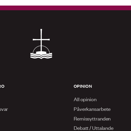
RO
OPINION
All opinion
svar
Påverkansarbete
Remissyttranden
Debatt / Uttalande