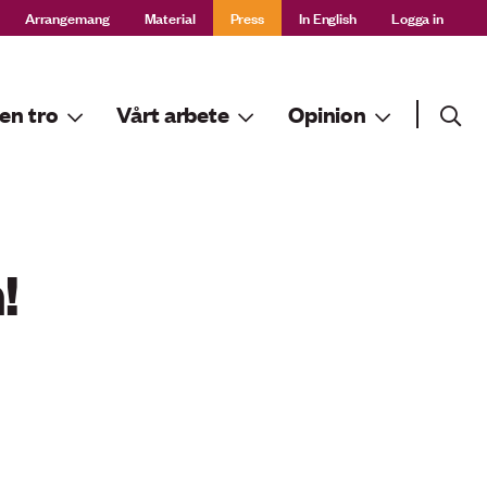
Arrangemang
Material
Press
In English
Logga in
Sök
en tro
Vårt arbete
Opinion
Sök
!