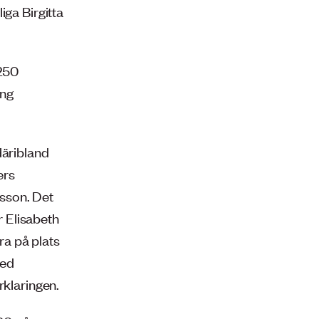
iga Birgitta
 250
ing
däribland
ers
sson. Det
 Elisabeth
a på plats
med
rklaringen.