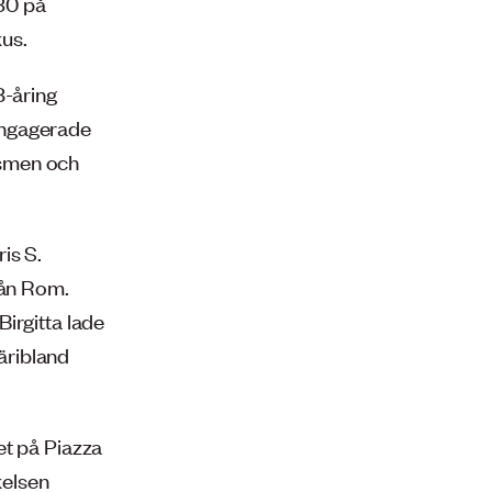
30 på
us.
8-åring
engagerade
cismen och
is S.
rån Rom.
irgitta lade
däribland
et på Piazza
kelsen