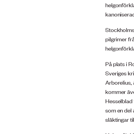
helgonförkla
kanoniserad
Stockholms 
pilgrimer fr
helgonförkla
På plats i 
Sveriges kr
Arborelius,
kommer även
Hesselblad 
som en del 
släktingar t