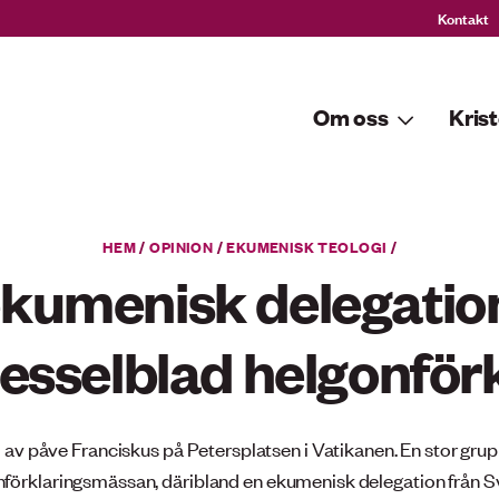
Kontakt
Om oss
Krist
HEM
/
OPINION
/
EKUMENISK TEOLOGI
/
kumenisk delegation
esselblad helgonför
av påve Franciskus på Petersplatsen i Vatikanen. En stor grup
förklaringsmässan, däribland en ekumenisk delegation från S