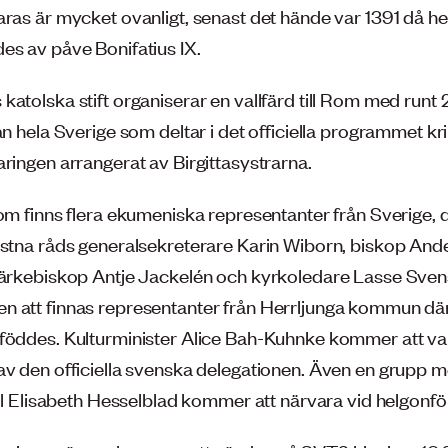
ras är mycket ovanligt, senast det hände var 1391 då hel
es av påve Bonifatius IX.
katolska stift organiserar en vallfärd till Rom med runt
ån hela Sverige som deltar i det officiella programmet kr
ringen arrangerat av Birgittasystrarna.
Rom finns flera ekumeniska representanter från Sverige, 
istna råds generalsekreterare Karin Wiborn, biskop And
 ärkebiskop Antje Jackelén och kyrkoledare Lasse Sven
 att finnas representanter från Herrljunga kommun där
föddes. Kulturminister Alice Bah-Kuhnke kommer att var
av den officiella svenska delegationen. Även en grupp 
ill Elisabeth Hesselblad kommer att närvara vid helgonfö