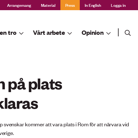
Arrangemang
Material
Press
In English
Logga in
Sök
en tro
Vårt arbete
Opinion
Sök
 på plats
klaras
p svenskar kommer att vara plats i Rom för att närvara vid
verige.