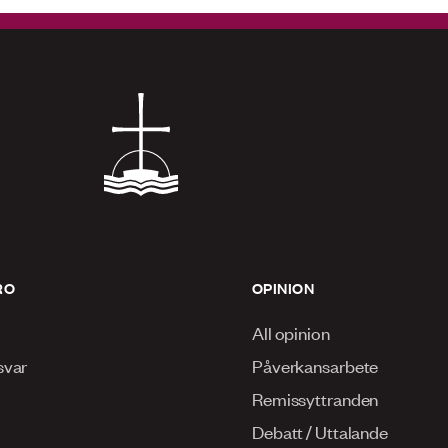
RO
OPINION
All opinion
svar
Påverkansarbete
Remissyttranden
Debatt / Uttalande