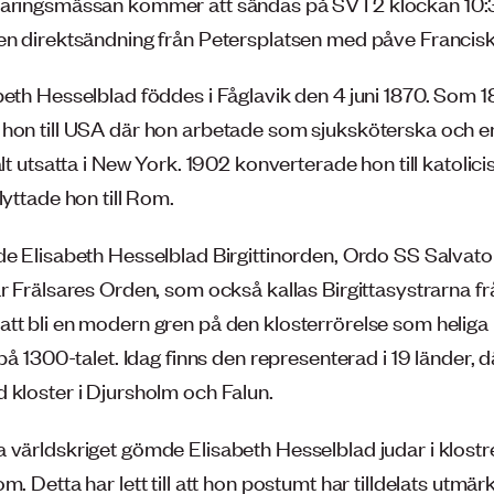
laringsmässan kommer att sändas på SVT2 klockan 10:
en direktsändning från Petersplatsen med påve Francisk
beth Hesselblad föddes i Fåglavik den 4 juni 1870. Som 1
hon till USA där hon arbetade som sjuksköterska och 
alt utsatta i New York. 1902 konverterade hon till katoli
lyttade hon till Rom.
de Elisabeth Hesselblad Birgittinorden, Ordo SS Salvator
år Frälsares Orden, som också kallas Birgittasystrarna f
tt bli en modern gren på den klosterrörelse som heliga B
 på 1300-talet. Idag finns den representerad i 19 länder, 
 kloster i Djursholm och Falun.
 världskriget gömde Elisabeth Hesselblad judar i klostr
m. Detta har lett till att hon postumt har tilldelats utmär