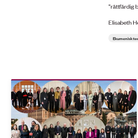
”rättfärdig 
Elisabeth H
Ekumenisk teo