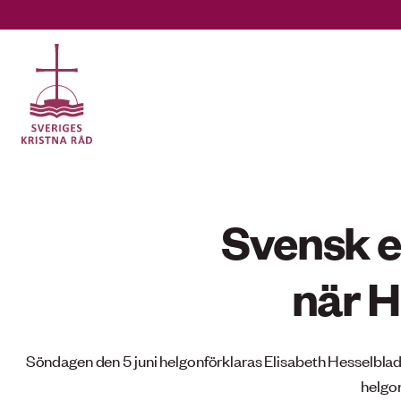
Gå
till
innehåll
Vad
letar
Svensk e
du
efter?
när H
Söndagen den 5 juni helgonförklaras Elisabeth Hesselblad 
helgon