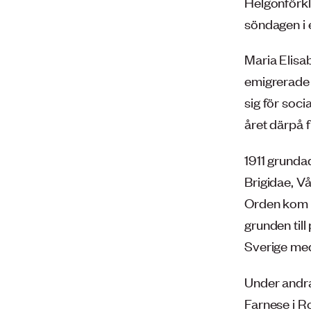
Helgonförk
söndagen i 
Maria Elisa
emigrerade 
sig för soci
året därpå f
1911 grunda
Brigidae, V
Orden kom a
grunden till
Sverige med
Under andra
Farnese i Ro