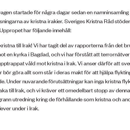
agen startade för några dagar sedan en namninsamling i 
ningarna av kristna irakier. Sveriges Kristna Råd stöder 
 Uppropet har följande innehåll:
ristna till Irak! Vi har tagit del av rapporterna från det br
ot en kyrka i Bagdad, och vi har förstått att terrornätve
ptrappat våld mot kristna i Irak. Vi anser därför att sv
bör göra allt som står i deras makt för att hjälpa flyktin
e. Under nuvarande förutsättningar kan inga kristna fly
baka till Irak, och vi kräver ett omedelbart stopp av denna
rann utredning kring de förhållande som kristna och an
lever under i Irak.