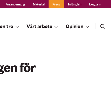
Arrangemang
Material
Press
In English
Logga in
Sök
en tro
Vårt arbete
Opinion
Sök
en för