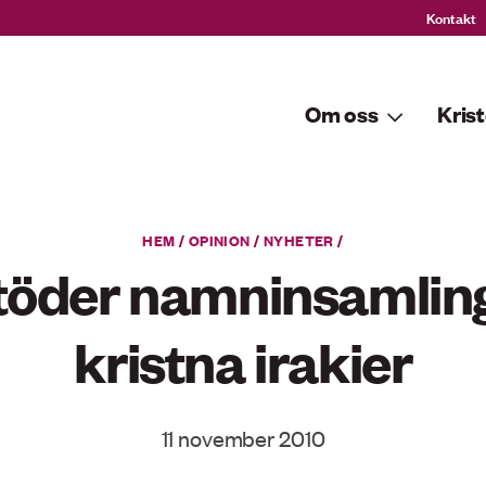
Kontakt
Om oss
Krist
HEM
/
OPINION
/
NYHETER
/
töder namninsamling
kristna irakier
11 november 2010