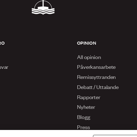
RO
OPINION
All opinion
svar
Påverkansarbete
Remissyttranden
Debatt / Uttalande
Rapporter
Nyheter
Blogg
Press