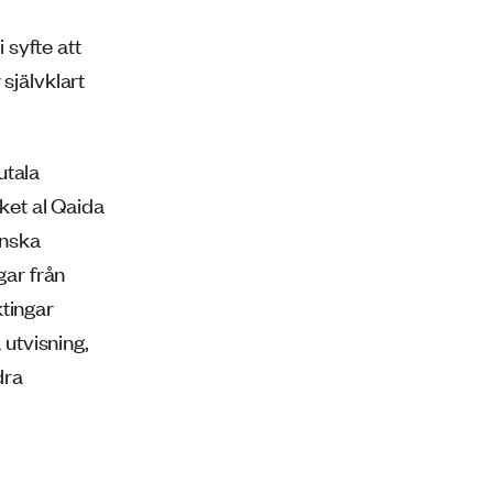
syfte att
självklart
utala
rket al Qaida
enska
gar från
ktingar
 utvisning,
dra