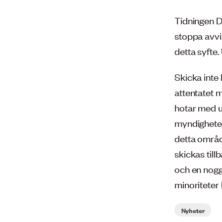
Tidningen D
stoppa avvis
detta syfte.
Skicka inte k
attentatet m
hotar med up
myndigheter 
detta områd
skickas till
och en nogg
minoriteter 
Nyheter