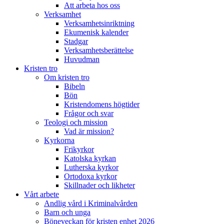
Att arbeta hos oss
Verksamhet
Verksamhetsinriktning
Ekumenisk kalender
Stadgar
Verksamhetsberättelse
Huvudman
Kristen tro
Om kristen tro
Bibeln
Bön
Kristendomens högtider
Frågor och svar
Teologi och mission
Vad är mission?
Kyrkorna
Frikyrkor
Katolska kyrkan
Lutherska kyrkor
Ortodoxa kyrkor
Skillnader och likheter
Vårt arbete
Andlig vård i Kriminalvården
Barn och unga
Böneveckan för kristen enhet 2026