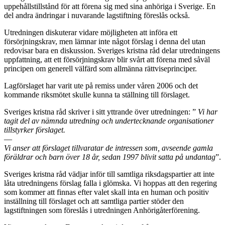
uppehållstillstånd för att förena sig med sina anhöriga i Sverige. En
del andra ändringar i nuvarande lagstiftning föreslås också.
Utredningen diskuterar vidare möjligheten att införa ett
försörjningskrav, men lämnar inte något förslag i denna del utan
redovisar bara en diskussion. Sveriges kristna råd delar utredningens
uppfattning, att ett försörjningskrav blir svårt att förena med såväl
principen om generell välfärd som allmänna rättviseprinciper.
Lagförslaget har varit ute på remiss under våren 2006 och det
kommande riksmötet skulle kunna ta ställning till förslaget.
Sveriges kristna råd skriver i sitt yttrande över utredningen: ”
Vi har
tagit del av nämnda utredning och undertecknande organisationer
tillstyrker förslaget.
—
Vi anser att förslaget tillvaratar de intressen som, avseende gamla
föräldrar och barn över 18 år, sedan 1997 blivit satta på undantag
”.
Sveriges kristna råd vädjar inför till samtliga riksdagspartier att inte
låta utredningens förslag falla i glömska. Vi hoppas att den regering
som kommer att finnas efter valet skall inta en human och positiv
inställning till förslaget och att samtliga partier stöder den
lagstiftningen som föreslås i utredningen Anhörigåterförening.