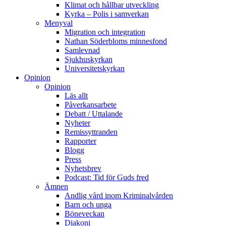
Klimat och hållbar utveckling
Kyrka – Polis i samverkan
Menyval
Migration och integration
Nathan Söderbloms minnesfond
Samlevnad
Sjukhuskyrkan
Universitetskyrkan
Opinion
Opinion
Läs allt
Påverkansarbete
Debatt / Uttalande
Nyheter
Remissyttranden
Rapporter
Blogg
Press
Nyhetsbrev
Podcast: Tid för Guds fred
Ämnen
Andlig vård inom Kriminalvården
Barn och unga
Böneveckan
Diakoni