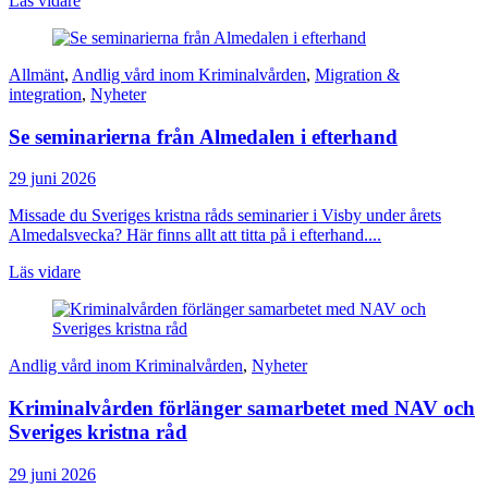
Läs vidare
Allmänt
,
Andlig vård inom Kriminalvården
,
Migration &
integration
,
Nyheter
Se seminarierna från Almedalen i efterhand
29 juni 2026
Missade du Sveriges kristna råds seminarier i Visby under årets
Almedalsvecka? Här finns allt att titta på i efterhand....
Läs vidare
Andlig vård inom Kriminalvården
,
Nyheter
Kriminalvården förlänger samarbetet med NAV och
Sveriges kristna råd
29 juni 2026