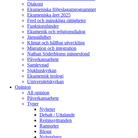
Diakoni
Ekumeniska följeslagarprogrammet
Ekumeniska året 2025
Fred och mänskliga rättigheter
Funktionshinder
Ekumenik och religionsdialog
Jämställdhet
Klimat och hållbar utveckling
Migration och integration
Nathan Söderbloms minnesfond
Påverkansarbete
Samlevnad
Sjukhuskyrkan
Ekumenisk teologi
Universitetskyrkan
Opinion
All opinion
Påverkansarbete
Typer
Nyheter
Debatt / Uttalande
Remissyttranden
Rapporter
Blogg
Nyhetsbrev