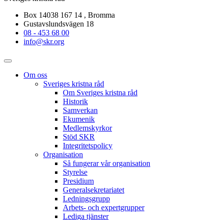
Box 14038 167 14 , Bromma
Gustavslundsvägen 18
08 - 453 68 00
info@skr.org
Om oss
Sveriges kristna råd
Om Sveriges kristna råd
Historik
Samverkan
Ekumenik
Medlemskyrkor
Stöd SKR
Integritetspolicy
Organisation
Så fungerar vår organisation
Styrelse
Presidium
Generalsekretariatet
Ledningsgrupp
Arbets- och expertgrupper
Lediga tjänster