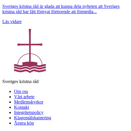
Sveriges kristna råd är glada att kunna dela nyheten att Sveriges
kristna råd har fått förnyat förtroende att förmedla...
Läs vidare
Sveriges kristna råd
Om oss
Vårt arbete
Medlemskyrkor
Kontakt
Integritetspolicy
Klagomålshantering
Ångra köp