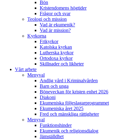
Bön
Kristendomens högtider
Frågor och svar
Teologi och mission
Vad är ekumenik?
Vad är mission?
Kyrkorna
Frikyrkor
Katolska kyrkan
Lutherska kyrkor
Ortodoxa kyrkor
Skillnader och likheter
Vårt arbete
Menyval
Andlig vård i Kriminalvården
Barn och unga
Böneveckan för kristen enhet 2026
Diakoni
Ekumeniska följeslagarprogrammet
Ekumeniska året 2025
Fred och mänskliga rättigheter
Menyval
Funktionshinder
Ekumenik och religionsdialog
Jämställdhet