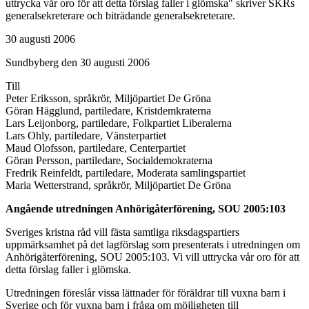
uttrycka vår oro för att detta förslag faller i glömska" skriver SKRs
generalsekreterare och biträdande generalsekreterare.
30 augusti 2006
Sundbyberg den 30 augusti 2006
Till
Peter Eriksson, språkrör, Miljöpartiet De Gröna
Göran Hägglund, partiledare, Kristdemkraterna
Lars Leijonborg, partiledare, Folkpartiet Liberalerna
Lars Ohly, partiledare, Vänsterpartiet
Maud Olofsson, partiledare, Centerpartiet
Göran Persson, partiledare, Socialdemokraterna
Fredrik Reinfeldt, partiledare, Moderata samlingspartiet
Maria Wetterstrand, språkrör, Miljöpartiet De Gröna
Angående utredningen Anhörigåterförening, SOU 2005:103
Sveriges kristna råd vill fästa samtliga riksdagspartiers
uppmärksamhet på det lagförslag som presenterats i utredningen om
Anhörigåterförening, SOU 2005:103. Vi vill uttrycka vår oro för att
detta förslag faller i glömska.
Utredningen föreslår vissa lättnader för föräldrar till vuxna barn i
Sverige och för vuxna barn i fråga om möjligheten till