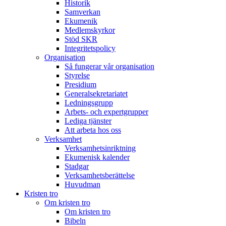
Historik
Samverkan
Ekumenik
Medlemskyrkor
Stöd SKR
Integritetspolicy
Organisation
Så fungerar vår organisation
Styrelse
Presidium
Generalsekretariatet
Ledningsgrupp
Arbets- och expertgrupper
Lediga tjänster
Att arbeta hos oss
Verksamhet
Verksamhetsinriktning
Ekumenisk kalender
Stadgar
Verksamhetsberättelse
Huvudman
Kristen tro
Om kristen tro
Om kristen tro
Bibeln