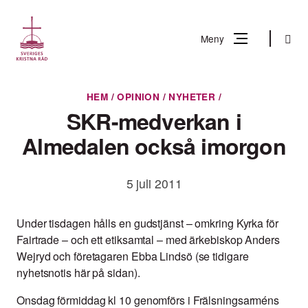
Gå
till
Sök
Meny
innehåll
Vad
HEM
/
OPINION
/
NYHETER
/
Sök
letar
SKR-medverkan i
du
Almedalen också imorgon
efter?
5 juli 2011
Under tisdagen hålls en gudstjänst – omkring Kyrka för
Fairtrade – och ett etiksamtal – med ärkebiskop Anders
Wejryd och företagaren Ebba Lindsö (se tidigare
nyhetsnotis här på sidan).
Onsdag förmiddag kl 10 genomförs i Frälsningsarméns