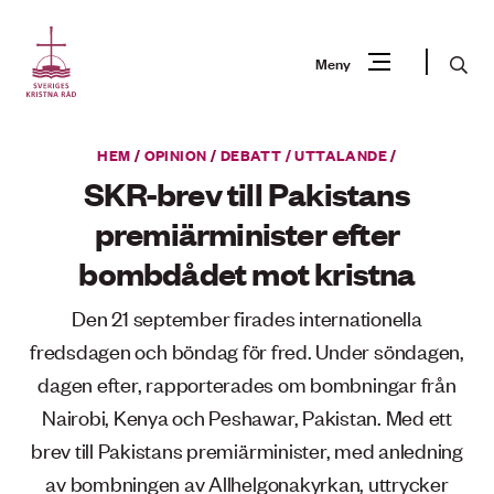
Gå
till
Sök
Meny
innehåll
Vad
HEM
/
OPINION
/
DEBATT / UTTALANDE
/
Sök
letar
SKR-brev till Pakistans
du
premiärminister efter
efter?
bombdådet mot kristna
Den 21 september firades internationella
fredsdagen och böndag för fred. Under söndagen,
dagen efter, rapporterades om bombningar från
Nairobi, Kenya och Peshawar, Pakistan. Med ett
brev till Pakistans premiärminister, med anledning
av bombningen av Allhelgonakyrkan, uttrycker