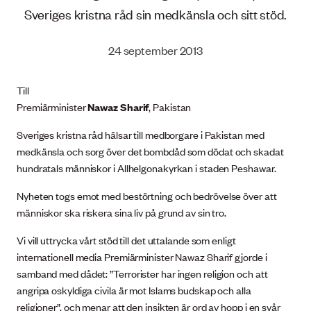
Sveriges kristna råd sin medkänsla och sitt stöd.
24 september 2013
Till
Premiärminister
Nawaz Sharif
, Pakistan
Sveriges kristna råd hälsar till medborgare i Pakistan med
medkänsla och sorg över det bombdåd som dödat och skadat
hundratals människor i Allhelgonakyrkan i staden Peshawar.
Nyheten togs emot med bestörtning och bedrövelse över att
människor ska riskera sina liv på grund av sin tro.
Vi vill uttrycka vårt stöd till det uttalande som enligt
internationell media Premiärminister Nawaz Sharif gjorde i
samband med dådet: ”Terrorister har ingen religion och att
angripa oskyldiga civila är mot Islams budskap och alla
religioner”, och menar att den insikten är ord av hopp i en svår