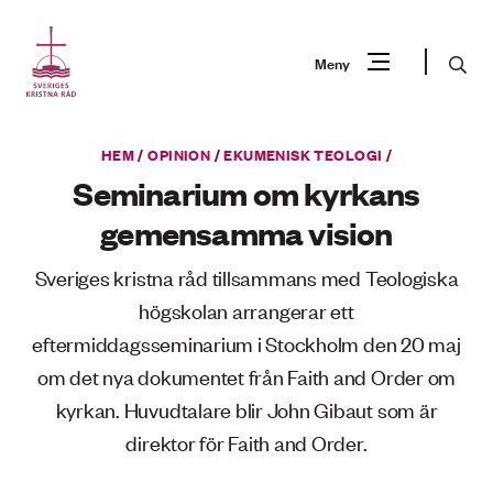
Gå
till
Sök
Meny
innehåll
Vad
HEM
/
OPINION
/
EKUMENISK TEOLOGI
/
Sök
letar
Seminarium om kyrkans
du
gemensamma vision
efter?
Sveriges kristna råd tillsammans med Teologiska
högskolan arrangerar ett
eftermiddagsseminarium i Stockholm den 20 maj
om det nya dokumentet från Faith and Order om
kyrkan. Huvudtalare blir John Gibaut som är
direktor för Faith and Order.