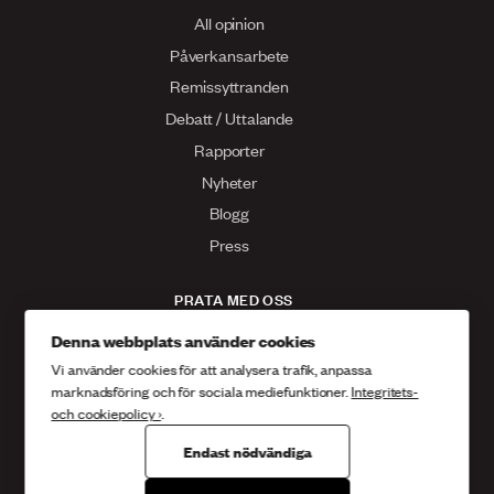
All opinion
Påverkansarbete
Remissyttranden
Debatt / Uttalande
Rapporter
Nyheter
Blogg
Press
PRATA MED OSS
Kontakta oss
Denna webbplats använder cookies
Vi använder cookies för att analysera trafik, anpassa
Facebook
marknadsföring och för sociala mediefunktioner.
Integritets-
Twitter
och cookiepolicy ›
.
Instagram
Endast nödvändiga