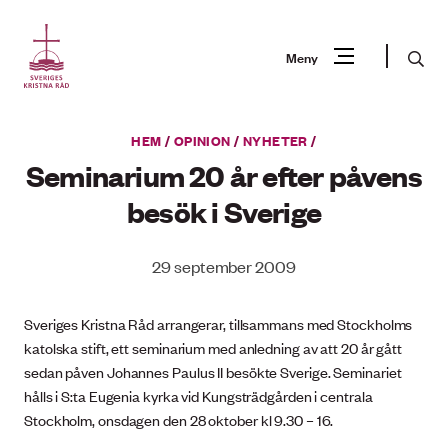
Gå
till
Sök
Meny
innehåll
Vad
HEM
/
OPINION
/
NYHETER
/
Sök
letar
Seminarium 20 år efter påvens
du
besök i Sverige
efter?
29 september 2009
Sveriges Kristna Råd arrangerar, tillsammans med Stockholms
katolska stift, ett seminarium med anledning av att 20 år gått
sedan påven Johannes Paulus II besökte Sverige. Seminariet
hålls i S:ta Eugenia kyrka vid Kungsträdgården i centrala
Stockholm, onsdagen den 28 oktober kl 9.30 – 16.