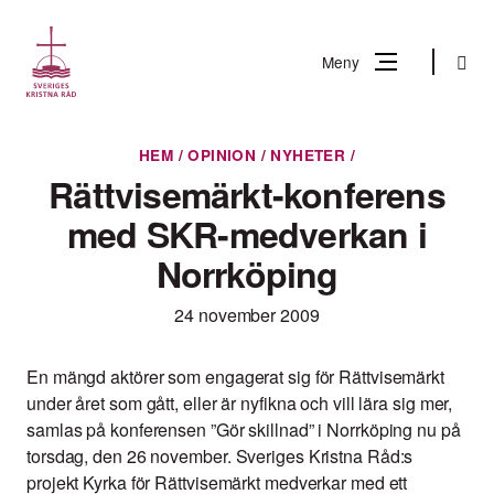
Gå
till
Sök
Meny
innehåll
Vad
HEM
/
OPINION
/
NYHETER
/
Sök
letar
Rättvisemärkt-konferens
du
med SKR-medverkan i
efter?
Norrköping
24 november 2009
En mängd aktörer som engagerat sig för Rättvisemärkt
under året som gått, eller är nyfikna och vill lära sig mer,
samlas på konferensen ”Gör skillnad” i Norrköping nu på
torsdag, den 26 november. Sveriges Kristna Råd:s
projekt Kyrka för Rättvisemärkt medverkar med ett