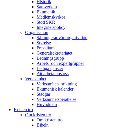
Historik
Samverkan
Ekumenik
Medlemskyrkor
Stöd SKR
Integritetspolicy
Organisation
Så fungerar vår organisation
Styrelse
Presidium
Generalsekretariatet
Ledningsgrupp
Arbets- och expertgrupper
Lediga tjänster
Att arbeta hos oss
Verksamhet
Verksamhetsinriktning
Ekumenisk kalender
Stadgar
Verksamhetsberättelse
Huvudman
Kristen tro
Om kristen tro
Om kristen tro
Bibeln