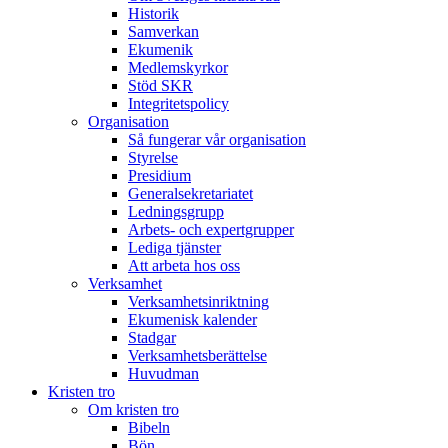
Historik
Samverkan
Ekumenik
Medlemskyrkor
Stöd SKR
Integritetspolicy
Organisation
Så fungerar vår organisation
Styrelse
Presidium
Generalsekretariatet
Ledningsgrupp
Arbets- och expertgrupper
Lediga tjänster
Att arbeta hos oss
Verksamhet
Verksamhetsinriktning
Ekumenisk kalender
Stadgar
Verksamhetsberättelse
Huvudman
Kristen tro
Om kristen tro
Bibeln
Bön