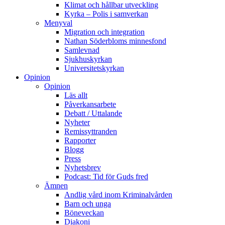
Klimat och hållbar utveckling
Kyrka – Polis i samverkan
Menyval
Migration och integration
Nathan Söderbloms minnesfond
Samlevnad
Sjukhuskyrkan
Universitetskyrkan
Opinion
Opinion
Läs allt
Påverkansarbete
Debatt / Uttalande
Nyheter
Remissyttranden
Rapporter
Blogg
Press
Nyhetsbrev
Podcast: Tid för Guds fred
Ämnen
Andlig vård inom Kriminalvården
Barn och unga
Böneveckan
Diakoni