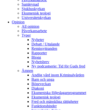
Samlevnad
Sjukhuskyrkan
Ekumenisk teologi
Universitetskyrkan
Opinion
All opinion
Påverkansarbete
Typer
Nyheter
Debatt / Uttalande
Remissyttranden
Rapporter
Blogg
Nyhetsbrev
Ny podcastserie: Tid för Guds fred
Ämnen
Andlig vård inom Kriminalvården
Barn och unga
Böneveckan
Diakoni
Ekumeniska följeslagarprogrammet
Ekumenisk teologi
Fred och mänskliga rättigheter
Funktionshinder