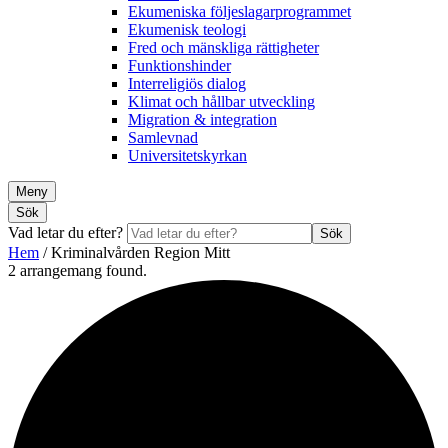
Ekumeniska följeslagarprogrammet
Ekumenisk teologi
Fred och mänskliga rättigheter
Funktionshinder
Interreligiös dialog
Klimat och hållbar utveckling
Migration & integration
Samlevnad
Universitetskyrkan
Meny
Sök
Vad letar du efter?
Sök
Hem
/
Kriminalvården Region Mitt
2 arrangemang found.