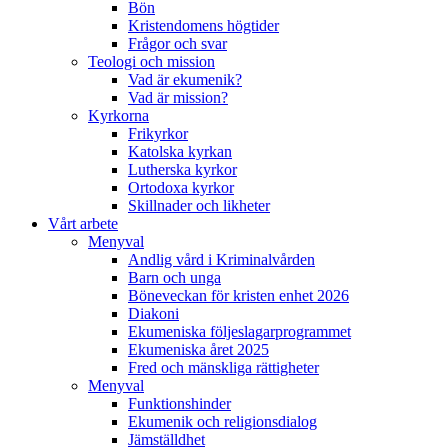
Bön
Kristendomens högtider
Frågor och svar
Teologi och mission
Vad är ekumenik?
Vad är mission?
Kyrkorna
Frikyrkor
Katolska kyrkan
Lutherska kyrkor
Ortodoxa kyrkor
Skillnader och likheter
Vårt arbete
Menyval
Andlig vård i Kriminalvården
Barn och unga
Böneveckan för kristen enhet 2026
Diakoni
Ekumeniska följeslagarprogrammet
Ekumeniska året 2025
Fred och mänskliga rättigheter
Menyval
Funktionshinder
Ekumenik och religionsdialog
Jämställdhet