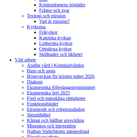
Kristendomens högtider
Frågor och svar
Teologi och mission
Vad är mission?
Kyrkorna
Frikyrkor
Katolska kyrkan
Lutherska kyrkor
Ortodoxa kyrkor
Skillnader och likheter
Vårt arbete
Andlig vård i Kriminalvården
Barn och unga
Böneveckan för kristen enhet 2026
Diakoni
Ekumeniska följeslagarprogrammet
Ekumeniska året 2025
Fred och mänskliga rättigheter
Funktionshinder
Ekumenik och religionsdialog
Jämställdhet
Klimat och hållbar utveckling
Migration och integration
Nathan Söderbloms minnesfond
Påverkansarbete