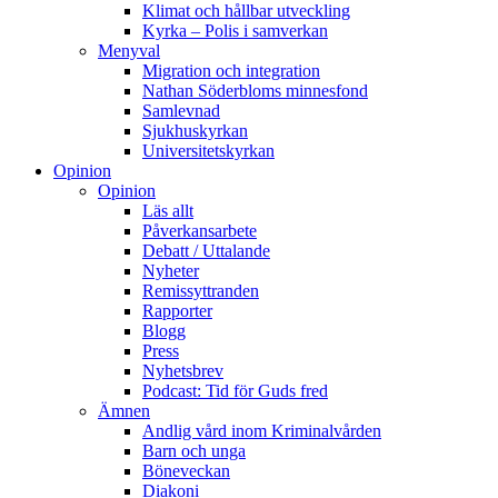
Klimat och hållbar utveckling
Kyrka – Polis i samverkan
Menyval
Migration och integration
Nathan Söderbloms minnesfond
Samlevnad
Sjukhuskyrkan
Universitetskyrkan
Opinion
Opinion
Läs allt
Påverkansarbete
Debatt / Uttalande
Nyheter
Remissyttranden
Rapporter
Blogg
Press
Nyhetsbrev
Podcast: Tid för Guds fred
Ämnen
Andlig vård inom Kriminalvården
Barn och unga
Böneveckan
Diakoni