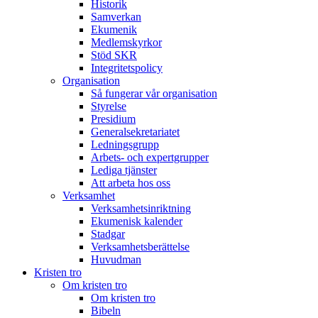
Historik
Samverkan
Ekumenik
Medlemskyrkor
Stöd SKR
Integritetspolicy
Organisation
Så fungerar vår organisation
Styrelse
Presidium
Generalsekretariatet
Ledningsgrupp
Arbets- och expertgrupper
Lediga tjänster
Att arbeta hos oss
Verksamhet
Verksamhetsinriktning
Ekumenisk kalender
Stadgar
Verksamhetsberättelse
Huvudman
Kristen tro
Om kristen tro
Om kristen tro
Bibeln