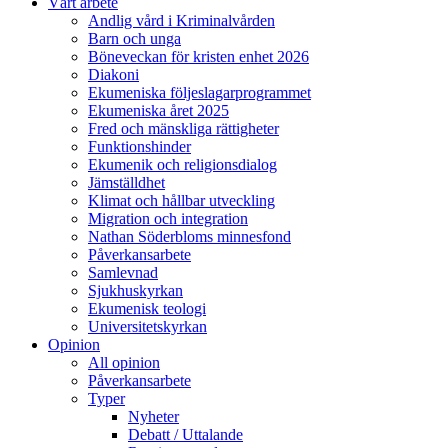
Vårt arbete
Andlig vård i Kriminalvården
Barn och unga
Böneveckan för kristen enhet 2026
Diakoni
Ekumeniska följeslagarprogrammet
Ekumeniska året 2025
Fred och mänskliga rättigheter
Funktionshinder
Ekumenik och religionsdialog
Jämställdhet
Klimat och hållbar utveckling
Migration och integration
Nathan Söderbloms minnesfond
Påverkansarbete
Samlevnad
Sjukhuskyrkan
Ekumenisk teologi
Universitetskyrkan
Opinion
All opinion
Påverkansarbete
Typer
Nyheter
Debatt / Uttalande