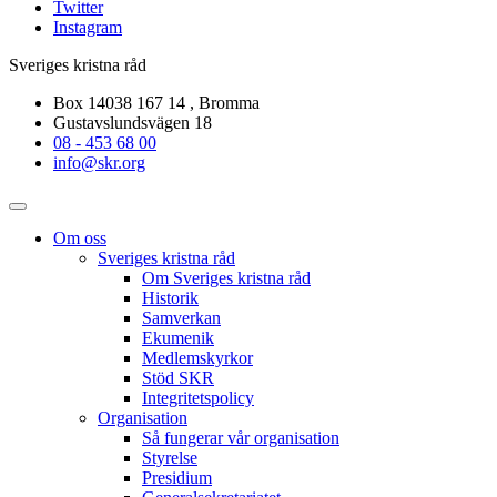
Twitter
Instagram
Sveriges kristna råd
Box 14038 167 14 , Bromma
Gustavslundsvägen 18
08 - 453 68 00
info@skr.org
Om oss
Sveriges kristna råd
Om Sveriges kristna råd
Historik
Samverkan
Ekumenik
Medlemskyrkor
Stöd SKR
Integritetspolicy
Organisation
Så fungerar vår organisation
Styrelse
Presidium