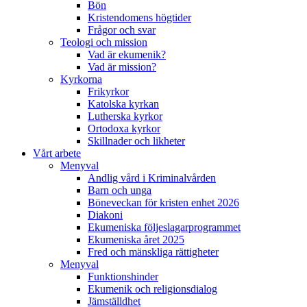
Bön
Kristendomens högtider
Frågor och svar
Teologi och mission
Vad är ekumenik?
Vad är mission?
Kyrkorna
Frikyrkor
Katolska kyrkan
Lutherska kyrkor
Ortodoxa kyrkor
Skillnader och likheter
Vårt arbete
Menyval
Andlig vård i Kriminalvården
Barn och unga
Böneveckan för kristen enhet 2026
Diakoni
Ekumeniska följeslagarprogrammet
Ekumeniska året 2025
Fred och mänskliga rättigheter
Menyval
Funktionshinder
Ekumenik och religionsdialog
Jämställdhet