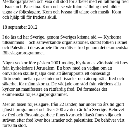
Medborgarplatsen och visa ditt stöd för arbetet med en rättfärdig fred
i Israel och Palestina. Kom och se vår fotoutställning med bilder
tagna av följeslagare. Kom och lyssna till talare och musik. Kom
och hjälp till för fredens skull.
18 september 2012
I tio års tid har Sverige, genom Sveriges kristna råd — Kyrkorna
tillsammans – och samverkande organisationer, stöttat folken i Israel
och Palestina i deras arbete för en rättvis fred genom det ekumeniska
följeslagarprogrammet.
Några veckor före påsken 2001 mottog Kyrkornas världsråd ett brev
från kyrkoledare i Jerusalem. Ett brev med en vädjan om att
omvärlden skulle hjälpa dem att återupprätta ett ömsesidigt
förtroende mellan palestinier och israeler och återupprätta fred och
säkerhet för människorna. De vädjade om stöd från världens alla
kyrkor att manifestera en rättfärdig fred. Då formades det
ekumeniska följeslagarprogrammet.
Mer än tusen följeslagare, från 22 länder, har under tio års tid gjort
tjänst i programmet och över 200 av dem är från Sverige. Behovet
av fred och försoningsarbete finns kvar och likaså finns vilja och
strävan efter fred kvar hos israeler och palestinier. De behöver vårt
fortsatta stöd.