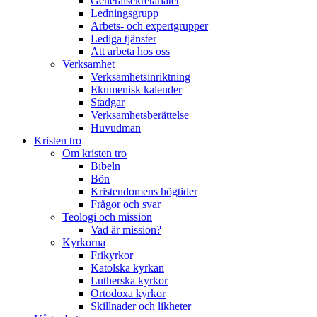
Generalsekretariatet
Ledningsgrupp
Arbets- och expertgrupper
Lediga tjänster
Att arbeta hos oss
Verksamhet
Verksamhetsinriktning
Ekumenisk kalender
Stadgar
Verksamhetsberättelse
Huvudman
Kristen tro
Om kristen tro
Bibeln
Bön
Kristendomens högtider
Frågor och svar
Teologi och mission
Vad är mission?
Kyrkorna
Frikyrkor
Katolska kyrkan
Lutherska kyrkor
Ortodoxa kyrkor
Skillnader och likheter