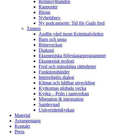
Remissyttranden
Rapporter
Blogg
Nyhetsbrev
Ny podcastserie: Tid för Guds fred
Ämnen
Andlig vård inom Kriminalvården
Barn och unga
Böneveckan
Diakoni
Ekumeniska följeslagarprogrammet
Ekumenisk teologi
Fred och mänskliga rättigheter
Funktionshinder
Interreligiös dialog
Klimat och hållbar utveckling
Kyrkornas globala vecka
Kyrka – Polis i samverkan
Migration & integration
Samlevnad
Universitetskyrkan
Material
Arrangemang
Kontakt
Press