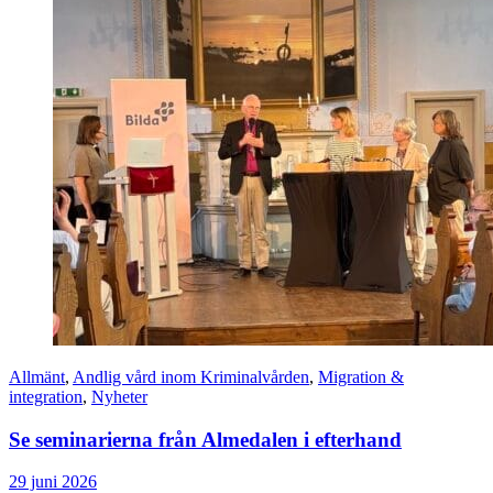
Allmänt
,
Andlig vård inom Kriminalvården
,
Migration &
integration
,
Nyheter
Se seminarierna från Almedalen i efterhand
29 juni 2026