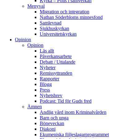
Kyrka – Polis i samverkan
Menyval
Migration och integration
Nathan Söderbloms minnesfond
Samlevnad
Sjukhuskyrkan
Universitetskyrkan
Opinion
Opinion
Läs allt
Påverkansarbete
Debatt / Uttalande
Nyheter
Remissyttranden
Rapporter
Blogg
Press
Nyhetsbrev
Podcast: Tid för Guds fred
Ämnen
Andlig vård inom Kriminalvården
Barn och unga
Böneveckan
Diakoni
Ekumeniska följeslagarprogrammet