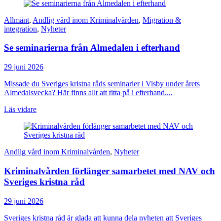
Allmänt
,
Andlig vård inom Kriminalvården
,
Migration &
integration
,
Nyheter
Se seminarierna från Almedalen i efterhand
29 juni 2026
Missade du Sveriges kristna råds seminarier i Visby under årets
Almedalsvecka? Här finns allt att titta på i efterhand....
Läs vidare
Andlig vård inom Kriminalvården
,
Nyheter
Kriminalvården förlänger samarbetet med NAV och
Sveriges kristna råd
29 juni 2026
Sveriges kristna råd är glada att kunna dela nyheten att Sveriges