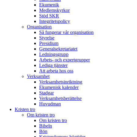
Ekumenik
Medlemskyrkor
Stöd SKR
Integritetspolicy
Organisation
Så fungerar vår organisation
Styrelse
Presidium
Generalsekretariatet
Ledningsgrupp
Arbets- och expertgrupper
Lediga tjänster
Att arbeta hos oss
Verksamhet
Verksamhetsinriktning
Ekumenisk kalender
Stadgar
Verksamhetsberättelse
Huvudman
Kristen tro
Om kristen tro
Om kristen tro
Bibeln
Bön
Kristendomens högtider