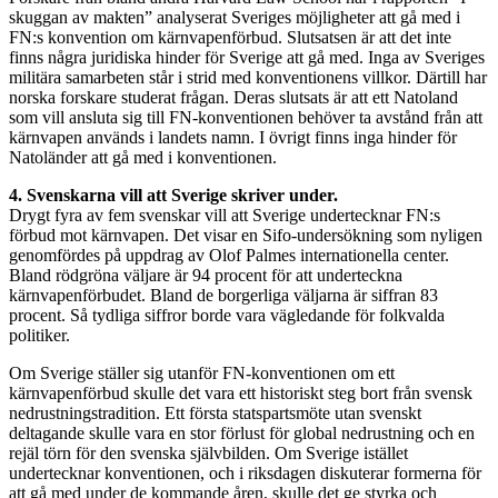
skuggan av makten” analyserat Sveriges möjligheter att gå med i
FN:s konvention om kärnvapenförbud. Slutsatsen är att det inte
finns några juridiska hinder för Sverige att gå med. Inga av Sveriges
militära samarbeten står i strid med konventionens villkor. Därtill har
norska forskare studerat frågan. Deras slutsats är att ett Natoland
som vill ansluta sig till FN-konventionen behöver ta avstånd från att
kärnvapen används i landets namn. I övrigt finns inga hinder för
Natoländer att gå med i konventionen.
4.
Svenskarna vill att Sverige skriver under.
Drygt fyra av fem svenskar vill att Sverige undertecknar FN:s
förbud mot kärnvapen. Det visar en Sifo-undersökning som nyligen
genomfördes på uppdrag av Olof Palmes internationella center.
Bland rödgröna väljare är 94 procent för att underteckna
kärnvapenförbudet. Bland de borgerliga väljarna är siffran 83
procent. Så tydliga siffror borde vara vägledande för folkvalda
politiker.
Om Sverige ställer sig utanför FN-konventionen om ett
kärnvapenförbud skulle det vara ett historiskt steg bort från svensk
nedrustningstradition. Ett första statspartsmöte utan svenskt
deltagande skulle vara en stor förlust för global nedrustning och en
rejäl törn för den svenska självbilden. Om Sverige istället
undertecknar konventionen, och i riksdagen diskuterar formerna för
att gå med under de kommande åren, skulle det ge styrka och