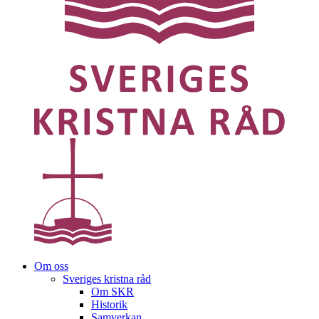
Om oss
Sveriges kristna råd
Om SKR
Historik
Samverkan