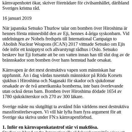
kärnvapenhotet ökar, skriver företrädare för civilsamhället, däribland
Sveriges kristna råd.
16 januari 2019
När japanska Setsuko Thurlow talar om bomben över Hiroshima är
hennes första minnesbild den av Eji, hennes 4-åriga syskonbarn. Vid
utdelningen av Nobels fredspris till International Campaign to
Abolish Nuclear Weapons (ICAN) 2017 vittnade Setsuko om Ejis
öde inför ett knäpptyst och allvarstyngt rådhus i Oslo. Setsuko
beskrev hur Eji fortsatte att be om vatten innan han till slut dog av de
brännskador som bomben över hans hemstad hade orsakat.
Kärnvapen är det mest destruktiva vapen som människan har
uppfunnit. Än i dag vårdas tusentals människor på Röda Korsets
sjukhus i Hiroshima och Nagasaki för skador och sjukdomar
orsakade av de två amerikanska bomberna, inte bara överlevande
utan också deras barn. Bomben över Hiroshima dödade 1654 av
1780 sjuksköterskor och 270 av 300 läkare.
Sverige måste nu slutgiltigt ta avstånd från världens mest destruktiva
massförstörelsevapen. Vi vill här lyfta fram fyra argument för att
Sverige ska skriva under FN:s kärnvapenförbud.
1.
Inför en kärnvapenkatastrof står vi maktlösa.