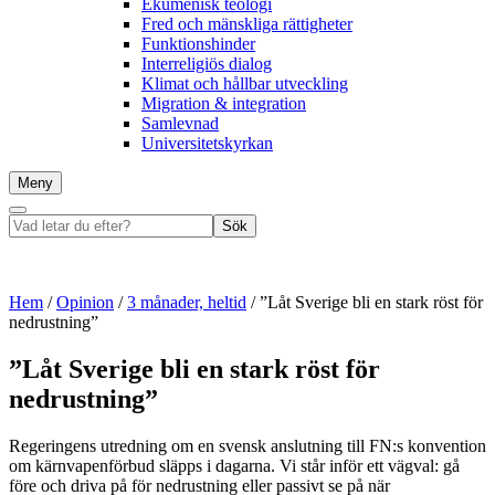
Ekumenisk teologi
Fred och mänskliga rättigheter
Funktionshinder
Interreligiös dialog
Klimat och hållbar utveckling
Migration & integration
Samlevnad
Universitetskyrkan
Meny
Sök
Vad
Sök
letar
du
efter?
Hem
/
Opinion
/
3 månader, heltid
/
”Låt Sverige bli en stark röst för
nedrustning”
”Låt Sverige bli en stark röst för
nedrustning”
Regeringens utredning om en svensk anslutning till FN:s konvention
om kärnvapenförbud släpps i dagarna. Vi står inför ett vägval: gå
före och driva på för nedrustning eller passivt se på när