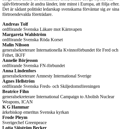
självförtroende åt andra länder, inte minst i Europa, att följa efter.
Det är sådant politiskt ledarskap svenskarna förväntar sig av sina
förtroendevalda företrädare.
Andreas Tolf
ordförande Svenska Läkare mot Kärnvapen
Margareta Wahlström
ordförande Svenska Röda Korset
Malin Nilsson
generalsekreterare Internationella Kvinnoförbundet för Fred och
Frihet, IKFF
Annelie Börjesson
ordförande Svenska FN-förbundet
Anna Lindenfors
generalsekreterare Amnesty International Sverige
Agnes Hellström
ordförande Svenska Freds- och Skiljedomsföreningen
Beatrice Fihn
generalsekreterare International Campaign to Abolish Nuclear
Weapons, ICAN
K G Hammar
ärkebiskop emeritus Svenska kyrkan
Frode Pleym
Sverigechef Greenpeace
Lotta Sjöström Becker