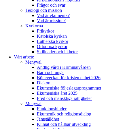
Frågor och svar
Teologi och mission
Vad är ekumenik?
Vad är mission?
Kyrkorna
Frikyrkor
Katolska kyrkan
Lutherska kyrkor
Ortodoxa kyrkor
Skillnader och likheter
Vårt arbete
Menyval
Andlig vård i Kriminalvården
Barn och unga
Böneveckan för kristen enhet 2026
Diakoni
Ekumeniska följeslagarprogrammet
Ekumeniska året 2025
Fred och mänskliga rättigheter
Menyval
Funktionshinder
Ekumenik och religionsdialog
Jämställdhet
Klimat och hållbar utveckling