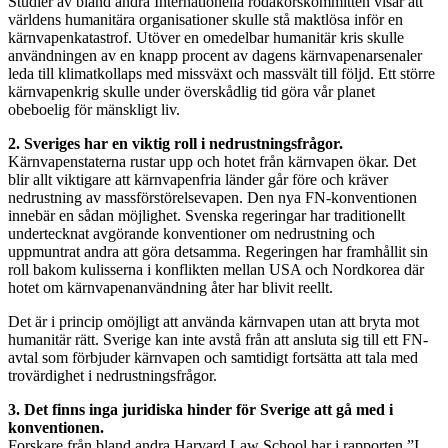
Studier av bland andra Internationella rödakorskommittén visar att
världens humanitära organisationer skulle stå maktlösa inför en
kärnvapenkatastrof. Utöver en omedelbar humanitär kris skulle
användningen av en knapp procent av dagens kärnvapenarsenaler
leda till klimatkollaps med missväxt och massvält till följd. Ett större
kärnvapenkrig skulle under överskådlig tid göra vår planet
obeboelig för mänskligt liv.
2.
Sveriges har en viktig roll i nedrustningsfrågor.
Kärnvapenstaterna rustar upp och hotet från kärnvapen ökar. Det
blir allt viktigare att kärnvapenfria länder går före och kräver
nedrustning av massförstörelsevapen. Den nya FN-konventionen
innebär en sådan möjlighet. Svenska regeringar har traditionellt
undertecknat avgörande konventioner om nedrustning och
uppmuntrat andra att göra detsamma. Regeringen har framhållit sin
roll bakom kulisserna i konflikten mellan USA och Nordkorea där
hotet om kärnvapenanvändning åter har blivit reellt.
Det är i princip omöjligt att använda kärnvapen utan att bryta mot
humanitär rätt. Sverige kan inte avstå från att ansluta sig till ett FN-
avtal som förbjuder kärnvapen och samtidigt fortsätta att tala med
trovärdighet i nedrustningsfrågor.
3.
Det finns inga juridiska hinder för Sverige att gå med i
konventionen.
Forskare från bland andra Harvard Law School har i rapporten ”I