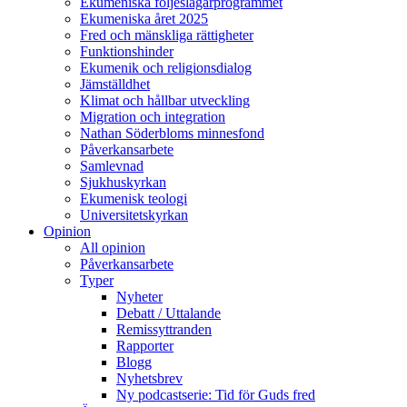
Ekumeniska följeslagarprogrammet
Ekumeniska året 2025
Fred och mänskliga rättigheter
Funktionshinder
Ekumenik och religionsdialog
Jämställdhet
Klimat och hållbar utveckling
Migration och integration
Nathan Söderbloms minnesfond
Påverkansarbete
Samlevnad
Sjukhuskyrkan
Ekumenisk teologi
Universitetskyrkan
Opinion
All opinion
Påverkansarbete
Typer
Nyheter
Debatt / Uttalande
Remissyttranden
Rapporter
Blogg
Nyhetsbrev
Ny podcastserie: Tid för Guds fred