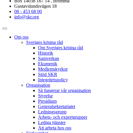
Box 14038 167 14 , Bromma
Gustavslundsvägen 18
08 - 453 68 00
info@skr.org
Om oss
Sveriges kristna råd
Om Sveriges kristna råd
Historik
Samverkan
Ekumenik
Medlemskyrkor
Stöd SKR
Integritetspolicy
Organisation
Så fungerar vår organisation
Styrelse
Presidium
Generalsekretariatet
Ledningsgrupp
Arbets- och expertgrupper
Lediga tjänster
Att arbeta hos oss