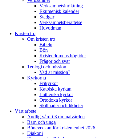
Verksamhet
Verksamhetsinriktning
Ekumenisk kalender
Stadgar
Verksamhetsberättelse
Huvudman
Kristen tro
Om kristen tro
Bibeln
Bön
Kristendomens högtider
Frågor och svar
Teologi och mission
Vad är mission?
Kyrkorna
Frikyrkor
Katolska kyrkan
Lutherska kyrkor
Ortodoxa kyrkor
Skillnader och likheter
Vårt arbete
Andlig vård i Kriminalvården
Barn och unga
Böneveckan för kristen enhet 2026
Diakoni