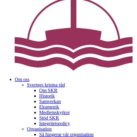
Om oss
Sveriges kristna råd
Om SKR
Historik
Samverkan
Ekumenik
Medlemskyrkor
Stöd SKR
Integritetspolicy
Organisation
Så fungerar vår organisation