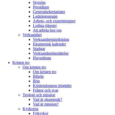
Styrelse
Presidium
Generalsekretariatet
Ledningsgrupp
Arbets- och expertgrupper
Lediga tjänster
Att arbeta hos oss
Verksamhet
Verksamhetsinriktning
Ekumenisk kalender
Stadgar
Verksamhetsberättelse
Huvudman
Kristen tro
Om kristen tro
Om kristen tro
Bibeln
Bön
Kristendomens högtider
Frågor och svar
Teologi och mission
Vad är ekumenik?
Vad är mission?
Kyrkorna
Frikyrkor