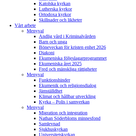
Katolska kyrkan
Lutherska kyrkor
Ortodoxa kyrkor
Skillnader och likheter
Vårt arbete
Menyval
Andlig vård i Kriminalvården
Barn och unga
Böneveckan för kristen enhet 2026
Diakoni
Ekumeniska följeslagarprogrammet
Ekumeniska året 2025
Fred och mänskliga rättigheter
Menyval
Funktionshinder
Ekumenik och religionsdialog
Jämställdhet
Klimat och hållbar utveckling
Kyrka – Polis i samverkan
Menyval
Migration och integration
Nathan Söderbloms minnesfond
Samlevnad
Sjukhuskyrkan
Universitetskyrkan