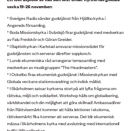
vecka 19-26 november:
* Sveriges Radio sänder gudstjänst från Hjällbo kyrka i
Angereds församling.
* Boda Missionskyrka i Svärdsjö firar gudstjänst med medverkan
av Falu Fredskör och Göran Greider.
* I Baptistkyrkan i Karlstad ansvarar missionsrådet för
gudstjänsten och serverar därefter sopplunch.
* Lunds ekumeniska råd arrangerar temasamling med
medverkan av musikgruppen ”The Headmasters”.
* I Ockelbo firas ekumenisk gudstjänst i Missionskyrkan med
Globala veckans stationsvandring och indisk måltid.
* I Skärholmen satsar kyrkorna stort på att lyfta frågorna om
rättvisa, miljö och solidaritet. Workshop hålls om globalisering,
världshandel och din möjlighet att göra skillnad! Ambassadörer
från Rättvisemärkt kommer att hålla lektioner i skolorna,
rättvisemärkt fika kommer att serveras. Det blir ekumenisk
mässa i Skärholmens kyrka med avslutning med internationell
buffé i Mikaelikyrkan.