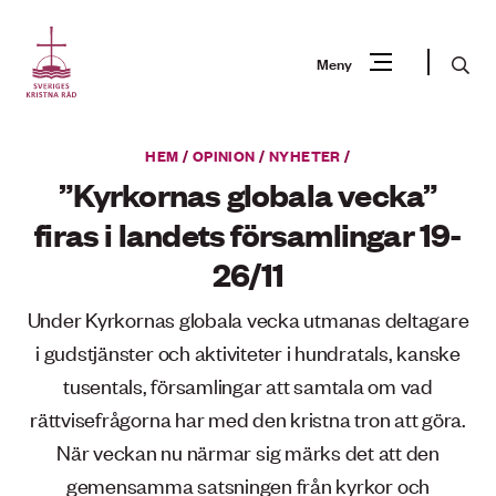
Gå
till
Sök
Meny
innehåll
Vad
HEM
/
OPINION
/
NYHETER
/
Sök
letar
”Kyrkornas globala vecka”
du
firas i landets församlingar 19-
efter?
26/11
Under Kyrkornas globala vecka utmanas deltagare
i gudstjänster och aktiviteter i hundratals, kanske
tusentals, församlingar att samtala om vad
rättvisefrågorna har med den kristna tron att göra.
När veckan nu närmar sig märks det att den
gemensamma satsningen från kyrkor och