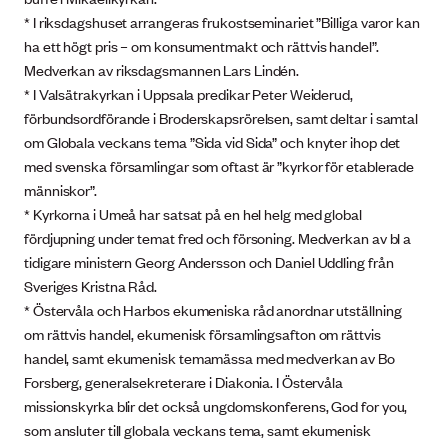
* I riksdagshuset arrangeras frukostseminariet ”Billiga varor kan
ha ett högt pris – om konsumentmakt och rättvis handel”.
Medverkan av riksdagsmannen Lars Lindén.
* I Valsätrakyrkan i Uppsala predikar Peter Weiderud,
förbundsordförande i Broderskapsrörelsen, samt deltar i samtal
om Globala veckans tema ”Sida vid Sida” och knyter ihop det
med svenska församlingar som oftast är ”kyrkor för etablerade
människor”.
* Kyrkorna i Umeå har satsat på en hel helg med global
fördjupning under temat fred och försoning. Medverkan av bl a
tidigare ministern Georg Andersson och Daniel Uddling från
Sveriges Kristna Råd.
* Östervåla och Harbos ekumeniska råd anordnar utställning
om rättvis handel, ekumenisk församlingsafton om rättvis
handel, samt ekumenisk temamässa med medverkan av Bo
Forsberg, generalsekreterare i Diakonia. I Östervåla
missionskyrka blir det också ungdomskonferens, God for you,
som ansluter till globala veckans tema, samt ekumenisk