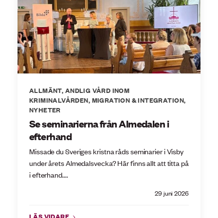
ALLMÄNT
,
ANDLIG VÅRD INOM
KRIMINALVÅRDEN
,
MIGRATION & INTEGRATION
,
NYHETER
Se seminarierna från Almedalen i
efterhand
Missade du Sveriges kristna råds seminarier i Visby
under årets Almedalsvecka? Här finns allt att titta på
i efterhand....
29 juni 2026
LÄS VIDARE