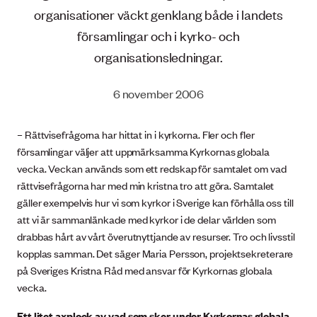
organisationer väckt genklang både i landets
församlingar och i kyrko- och
organisationsledningar.
6 november 2006
– Rättvisefrågorna har hittat in i kyrkorna. Fler och fler
församlingar väljer att uppmärksamma Kyrkornas globala
vecka. Veckan används som ett redskap för samtalet om vad
rättvisefrågorna har med min kristna tro att göra. Samtalet
gäller exempelvis hur vi som kyrkor i Sverige kan förhålla oss till
att vi är sammanlänkade med kyrkor i de delar världen som
drabbas hårt av vårt överutnyttjande av resurser. Tro och livsstil
kopplas samman. Det säger Maria Persson, projektsekreterare
på Sveriges Kristna Råd med ansvar för Kyrkornas globala
vecka.
Ett litet axplock av vad som sker under Kyrkornas globala