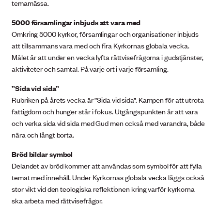
temamässa.
5000 församlingar inbjuds att vara med
Omkring 5000 kyrkor, församlingar och organisationer inbjuds
att tillsammans vara med och fira Kyrkornas globala vecka.
Målet är att under en vecka lyfta rättvisefrågorna i gudstjänster,
aktiviteter och samtal. På varje ort i varje församling.
”Sida vid sida”
Rubriken på årets vecka är ”Sida vid sida”. Kampen för att utrota
fattigdom och hunger står i fokus. Utgångspunkten är att vara
och verka sida vid sida med Gud men också med varandra, både
nära och långt borta.
Bröd bildar symbol
Delandet av bröd kommer att användas som symbol för att fylla
temat med innehåll. Under Kyrkornas globala vecka läggs också
stor vikt vid den teologiska reflektionen kring varför kyrkorna
ska arbeta med rättvisefrågor.