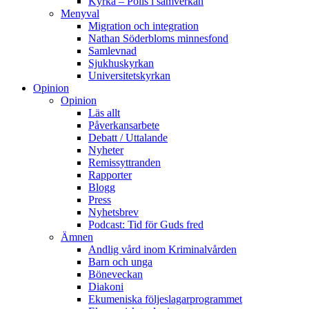
Kyrka – Polis i samverkan
Menyval
Migration och integration
Nathan Söderbloms minnesfond
Samlevnad
Sjukhuskyrkan
Universitetskyrkan
Opinion
Opinion
Läs allt
Påverkansarbete
Debatt / Uttalande
Nyheter
Remissyttranden
Rapporter
Blogg
Press
Nyhetsbrev
Podcast: Tid för Guds fred
Ämnen
Andlig vård inom Kriminalvården
Barn och unga
Böneveckan
Diakoni
Ekumeniska följeslagarprogrammet