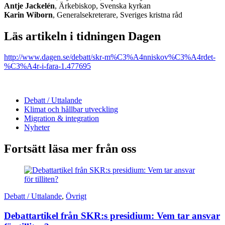
Antje Jackelén
, Ärkebiskop, Svenska kyrkan
Karin Wiborn
, Generalsekreterare, Sveriges kristna råd
Läs artikeln i tidningen Dagen
http://www.dagen.se/debatt/skr-m%C3%A4nniskov%C3%A4rdet-
%C3%A4r-i-fara-1.477695
Debatt / Uttalande
Klimat och hållbar utveckling
Migration & integration
Nyheter
Fortsätt läsa mer från oss
Debatt / Uttalande
,
Övrigt
Debattartikel från SKR:s presidium: Vem tar ansvar