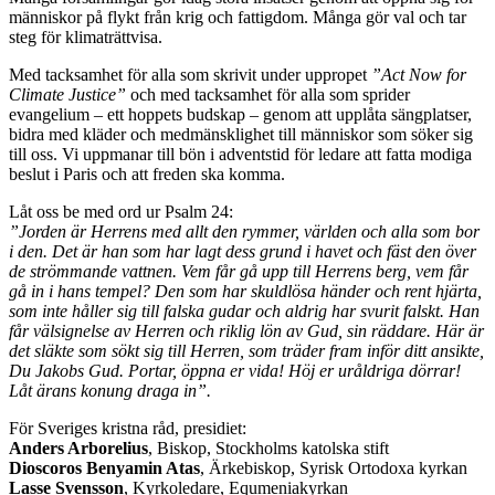
människor på flykt från krig och fattigdom. Många gör val och tar
steg för klimaträttvisa.
Med tacksamhet för alla som skrivit under uppropet
”Act Now for
Climate Justice”
och med tacksamhet för alla som sprider
evangelium – ett hoppets budskap – genom att upplåta sängplatser,
bidra med kläder och medmänsklighet till människor som söker sig
till oss. Vi uppmanar till bön i adventstid för ledare att fatta modiga
beslut i Paris och att freden ska komma.
Låt oss be med ord ur Psalm 24:
”Jorden är Herrens med allt den rymmer, världen och alla som bor
i den. Det är han som har lagt dess grund i havet och fäst den över
de strömmande vattnen. Vem får gå upp till Herrens berg, vem får
gå in i hans tempel? Den som har skuldlösa händer och rent hjärta,
som inte håller sig till falska gudar och aldrig har svurit falskt. Han
får välsignelse av Herren och riklig lön av Gud, sin räddare. Här är
det släkte som sökt sig till Herren, som träder fram inför ditt ansikte,
Du Jakobs Gud. Portar, öppna er vida! Höj er uråldriga dörrar!
Låt ärans konung draga in”.
För Sveriges kristna råd, presidiet:
Anders Arborelius
, Biskop, Stockholms katolska stift
Dioscoros Benyamin Atas
, Ärkebiskop, Syrisk Ortodoxa kyrkan
Lasse Svensson
, Kyrkoledare, Equmeniakyrkan