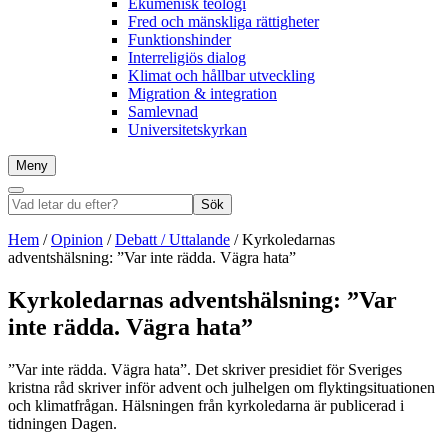
Ekumenisk teologi
Fred och mänskliga rättigheter
Funktionshinder
Interreligiös dialog
Klimat och hållbar utveckling
Migration & integration
Samlevnad
Universitetskyrkan
Meny
Sök
Vad
Sök
letar
du
Hem
/
Opinion
/
Debatt / Uttalande
/
Kyrkoledarnas
efter?
adventshälsning: ”Var inte rädda. Vägra hata”
Kyrkoledarnas adventshälsning: ”Var
inte rädda. Vägra hata”
”Var inte rädda. Vägra hata”. Det skriver presidiet för Sveriges
kristna råd skriver inför advent och julhelgen om flyktingsituationen
och klimatfrågan. Hälsningen från kyrkoledarna är publicerad i
tidningen Dagen.