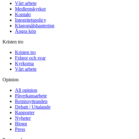
Vårt arbete
Medlemskyrkor
Kontakt
Integritetspolicy
Klagomålshantering
Ångra köp
Kristen tro
Kristen tro
Frågor och svar
Kyrkorna
Vårt arbete
Opinion
All opinion
Påverkansarbete
Remissyttranden
Debatt / Uttalande
Rapporter
Nyheter
Blogg
Press