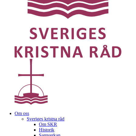
Om oss
Sveriges kristna råd
Om SKR
Historik
Samverkan