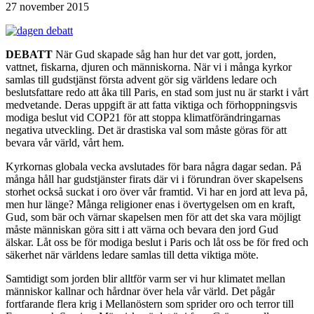
27 november 2015
DEBATT
När Gud skapade såg han hur det var gott, jorden,
vattnet, fiskarna, djuren och människorna. När vi i många kyrkor
samlas till gudstjänst första advent gör sig världens ledare och
beslutsfattare redo att åka till Paris, en stad som just nu är starkt i vårt
medvetande. Deras uppgift är att fatta viktiga och förhoppningsvis
modiga beslut vid COP21 för att stoppa klimatförändringarnas
negativa utveckling. Det är drastiska val som måste göras för att
bevara vår värld, vårt hem.
Kyrkornas globala vecka avslutades för bara några dagar sedan. På
många håll har gudstjänster firats där vi i förundran över skapelsens
storhet också suckat i oro över vår framtid. Vi har en jord att leva på,
men hur länge? Många religioner enas i övertygelsen om en kraft,
Gud, som bär och värnar skapelsen men för att det ska vara möjligt
måste människan göra sitt i att värna och bevara den jord Gud
älskar. Låt oss be för modiga beslut i Paris och låt oss be för fred och
säkerhet när världens ledare samlas till detta viktiga möte.
Samtidigt som jorden blir alltför varm ser vi hur klimatet mellan
människor kallnar och hårdnar över hela vår värld. Det pågår
fortfarande flera krig i Mellanöstern som sprider oro och terror till