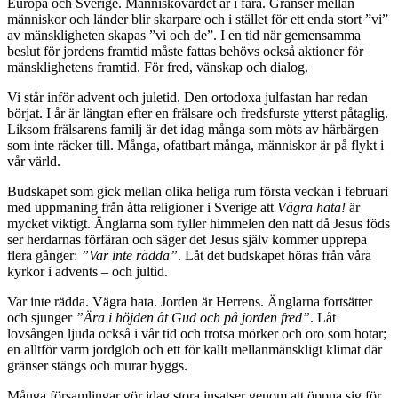
Europa och Sverige. Människovärdet är i fara. Gränser mellan
människor och länder blir skarpare och i stället för ett enda stort ”vi”
av mänskligheten skapas ”vi och de”. I en tid när gemensamma
beslut för jordens framtid måste fattas behövs också aktioner för
mänsklighetens framtid. För fred, vänskap och dialog.
Vi står inför advent och juletid. Den ortodoxa julfastan har redan
börjat. I år är längtan efter en frälsare och fredsfurste ytterst påtaglig.
Liksom frälsarens familj är det idag många som möts av härbärgen
som inte räcker till. Många, ofattbart många, människor är på flykt i
vår värld.
Budskapet som gick mellan olika heliga rum första veckan i februari
med uppmaning från åtta religioner i Sverige att
Vägra hata!
är
mycket viktigt. Änglarna som fyller himmelen den natt då Jesus föds
ser herdarnas förfäran och säger det Jesus själv kommer upprepa
flera gånger:
”Var inte rädda”
. Låt det budskapet höras från våra
kyrkor i advents – och jultid.
Var inte rädda. Vägra hata. Jorden är Herrens. Änglarna fortsätter
och sjunger
”Ära i höjden åt Gud och på jorden fred”
. Låt
lovsången ljuda också i vår tid och trotsa mörker och oro som hotar;
en alltför varm jordglob och ett för kallt mellanmänskligt klimat där
gränser stängs och murar byggs.
Många församlingar gör idag stora insatser genom att öppna sig för