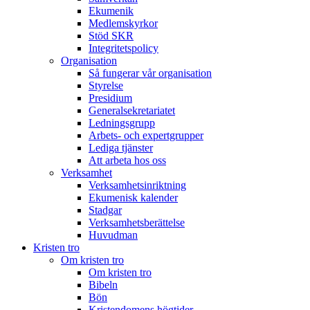
Ekumenik
Medlemskyrkor
Stöd SKR
Integritetspolicy
Organisation
Så fungerar vår organisation
Styrelse
Presidium
Generalsekretariatet
Ledningsgrupp
Arbets- och expertgrupper
Lediga tjänster
Att arbeta hos oss
Verksamhet
Verksamhetsinriktning
Ekumenisk kalender
Stadgar
Verksamhetsberättelse
Huvudman
Kristen tro
Om kristen tro
Om kristen tro
Bibeln
Bön
Kristendomens högtider