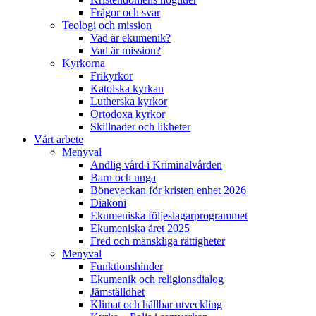
Frågor och svar
Teologi och mission
Vad är ekumenik?
Vad är mission?
Kyrkorna
Frikyrkor
Katolska kyrkan
Lutherska kyrkor
Ortodoxa kyrkor
Skillnader och likheter
Vårt arbete
Menyval
Andlig vård i Kriminalvården
Barn och unga
Böneveckan för kristen enhet 2026
Diakoni
Ekumeniska följeslagarprogrammet
Ekumeniska året 2025
Fred och mänskliga rättigheter
Menyval
Funktionshinder
Ekumenik och religionsdialog
Jämställdhet
Klimat och hållbar utveckling