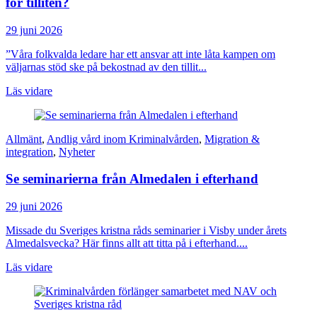
för tilliten?
29 juni 2026
”Våra folkvalda ledare har ett ansvar att inte låta kampen om
väljarnas stöd ske på bekostnad av den tillit...
Läs vidare
Allmänt
,
Andlig vård inom Kriminalvården
,
Migration &
integration
,
Nyheter
Se seminarierna från Almedalen i efterhand
29 juni 2026
Missade du Sveriges kristna råds seminarier i Visby under årets
Almedalsvecka? Här finns allt att titta på i efterhand....
Läs vidare