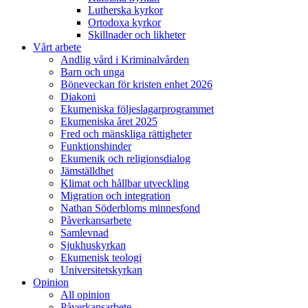
Lutherska kyrkor
Ortodoxa kyrkor
Skillnader och likheter
Vårt arbete
Andlig vård i Kriminalvården
Barn och unga
Böneveckan för kristen enhet 2026
Diakoni
Ekumeniska följeslagarprogrammet
Ekumeniska året 2025
Fred och mänskliga rättigheter
Funktionshinder
Ekumenik och religionsdialog
Jämställdhet
Klimat och hållbar utveckling
Migration och integration
Nathan Söderbloms minnesfond
Påverkansarbete
Samlevnad
Sjukhuskyrkan
Ekumenisk teologi
Universitetskyrkan
Opinion
All opinion
Påverkansarbete