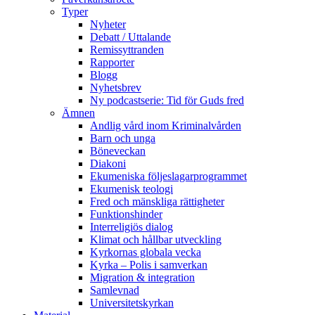
Typer
Nyheter
Debatt / Uttalande
Remissyttranden
Rapporter
Blogg
Nyhetsbrev
Ny podcastserie: Tid för Guds fred
Ämnen
Andlig vård inom Kriminalvården
Barn och unga
Böneveckan
Diakoni
Ekumeniska följeslagarprogrammet
Ekumenisk teologi
Fred och mänskliga rättigheter
Funktionshinder
Interreligiös dialog
Klimat och hållbar utveckling
Kyrkornas globala vecka
Kyrka – Polis i samverkan
Migration & integration
Samlevnad
Universitetskyrkan