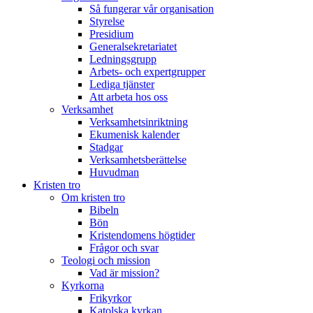
Så fungerar vår organisation
Styrelse
Presidium
Generalsekretariatet
Ledningsgrupp
Arbets- och expertgrupper
Lediga tjänster
Att arbeta hos oss
Verksamhet
Verksamhetsinriktning
Ekumenisk kalender
Stadgar
Verksamhetsberättelse
Huvudman
Kristen tro
Om kristen tro
Bibeln
Bön
Kristendomens högtider
Frågor och svar
Teologi och mission
Vad är mission?
Kyrkorna
Frikyrkor
Katolska kyrkan