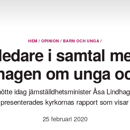
HEM
/
OPINION
/
BARN OCH UNGA
/
ledare i samtal m
hagen om unga oc
ötte idag jämställdhetsminister Åsa Lindhage
presenterades kyrkornas rapport som visar a
25 februari 2020