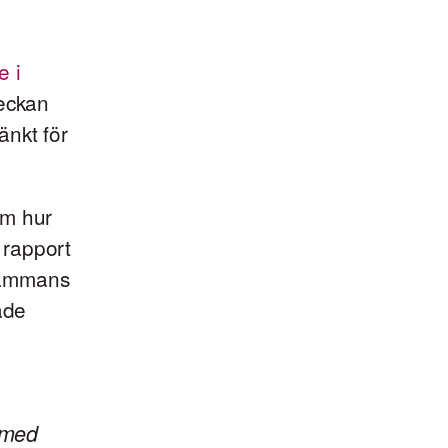
e i
veckan
änkt för
om hur
a rapport
lsammans
ade
e med