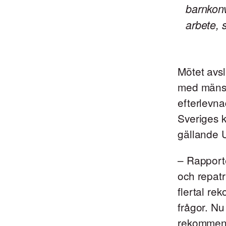
barnkonv
arbete, 
Mötet avsl
med mänsk
efterlevna
Sveriges k
gällande 
– Rapporte
och repatr
flertal r
frågor. Nu
rekommend