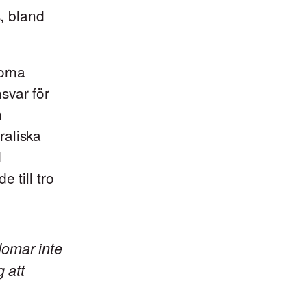
s, bland
korna
svar för
h
raliska
d
 till tro
domar inte
 att