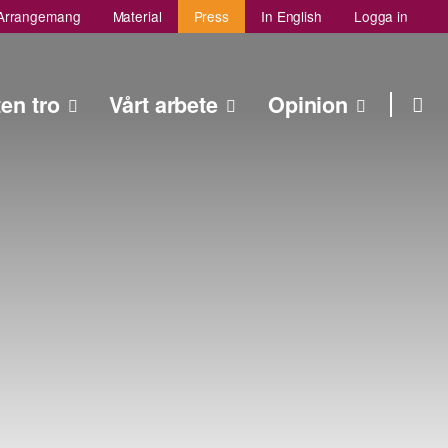
Arrangemang
Material
Press
In English
Logga in
Sök
ten tro
Vårt arbete
Opinion
Sök