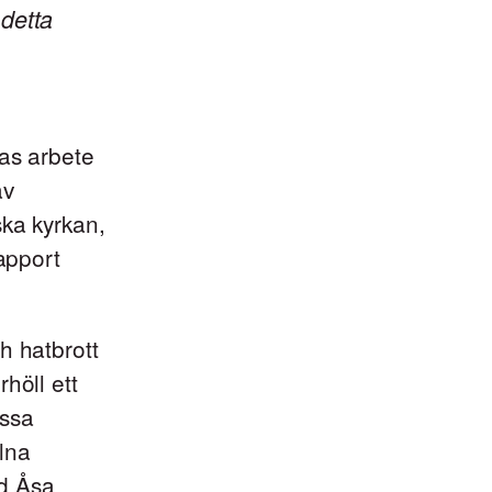
detta
nas arbete
av
ska kyrkan,
rapport
h hatbrott
höll ett
essa
lna
d Åsa