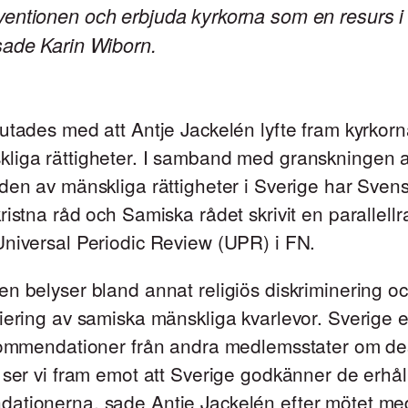
entionen och erbjuda kyrkorna som en resurs i 
sade Karin Wiborn.
utades med att Antje Jackelén lyfte fram kyrkor
liga rättigheter. I samband med granskningen 
den av mänskliga rättigheter i Sverige har Sven
ristna råd och Samiska rådet skrivit en parallell
Universal Periodic Review (UPR) i FN.
n belyser bland annat religiös diskriminering oc
iering av samiska mänskliga kvarlevor. Sverige er
ekommendationer från andra medlemsstater om d
 ser vi fram emot att Sverige godkänner de erhål
ationerna, sade Antje Jackelén efter mötet me