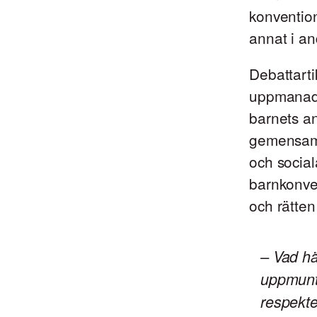
konvention
annat i an
Debattarti
uppmanade 
barnets an
gemensamt 
och social
barnkonven
och rätten 
– Vad hä
uppmuntr
respekte