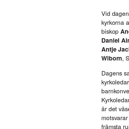
Vid dage
kyrkorna a
biskop
An
Daniel A
Antje Jac
, 
Wiborn
Dagens sa
kyrkoledar
barnkonven
Kyrkoledar
är det väs
motsvarar
främsta ru