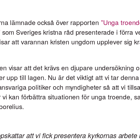
rna lämnade också över rapporten
”Unga troend
”
som Sveriges kristna råd presenterade i förra 
sar att varannan kristen ungdom upplever sig kr
en visar att det krävs en djupare undersökning 
r upp till lagen. Nu är det viktigt att vi tar denn
l ansvariga politiker och myndigheter så att vi til
 vi kan förbättra situationen för unga troende, s
orelius.
pskattar att vi fick presentera kyrkornas arbet