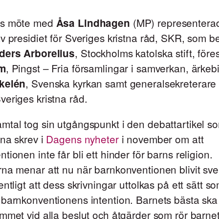
ns möte med
(MP) representera
Åsa Lindhagen
v presidiet för Sveriges kristna råd, SKR, som b
, Stockholms katolska stift, för
ders Arborelius
, Pingst – Fria församlingar i samverkan, ärkeb
lm
, Svenska kyrkan samt generalsekreterar
kelén
Sveriges kristna råd.
mtal tog sin utgångspunkt i den debattartikel s
na skrev i
Dagens nyheter
i november om att
tionen inte får bli ett hinder för barns religion.
na menar att nu när barnkonventionen blivit sve
entligt att dess skrivningar uttolkas på ett sätt s
 barnkonventionens intention. Barnets bästa sk
mmet vid alla beslut och åtgärder som rör barne