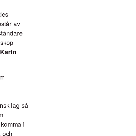
des
estår av
eståndare
iskop
e
Karin
om
nsk lag så
om
a komma i
t och