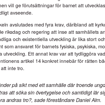
en vill ge förutsättningar för barnet att utveckla
dligt avseende.
keln avslutades med fyra krav, däribland att kyr
riksdag och regering att inse att samhällets an
dliga och existentiella utveckling är lika stort oc
som ansvaret för barnets fysiska, psykiska, mo
a utveckling. Ett annat krav var att tydliggöra va
tionens artikel 14 konkret innebär för rätten både
att inte tro.
nder på sikt med ett samhälle där troende ung
as att söka sin övertygelse och samtidigt lär sig
ra andras tro?, sade föreståndare Daniel Alm.