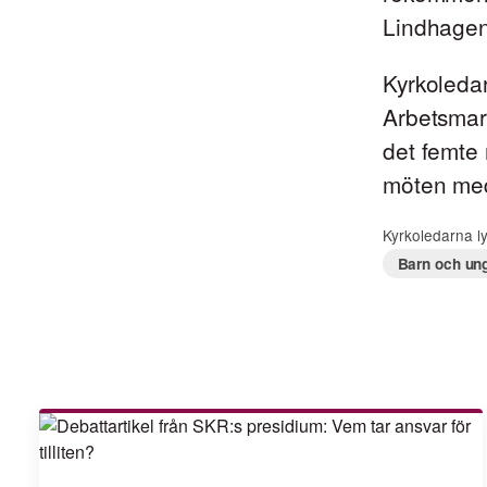
Lindhagen
Kyrkoleda
Arbetsmar
det femte 
möten med
Kyrkoledarna ly
Barn och un