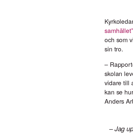
Kyrkoleda
samhället
och som vi
sin tro.
– Rapport
skolan leve
vidare til
kan se hur
Anders Arb
– Jag up