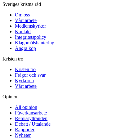
Sveriges kristna råd
Om oss
Vårt arbete
Medlemskyrkor
Kontakt
Integritetspolicy
Klagomålshantering
Ångra köp
Kristen tro
Kristen tro
Frågor och svar
Kyrkorna
Vårt arbete
Opinion
All opinion
Påverkansarbete
Remissyttranden
Debatt / Uttalande
Rapporter
Nyheter