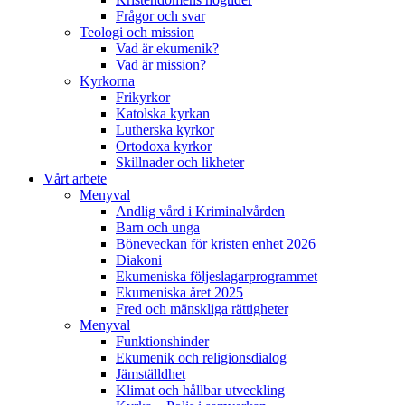
Frågor och svar
Teologi och mission
Vad är ekumenik?
Vad är mission?
Kyrkorna
Frikyrkor
Katolska kyrkan
Lutherska kyrkor
Ortodoxa kyrkor
Skillnader och likheter
Vårt arbete
Menyval
Andlig vård i Kriminalvården
Barn och unga
Böneveckan för kristen enhet 2026
Diakoni
Ekumeniska följeslagarprogrammet
Ekumeniska året 2025
Fred och mänskliga rättigheter
Menyval
Funktionshinder
Ekumenik och religionsdialog
Jämställdhet
Klimat och hållbar utveckling