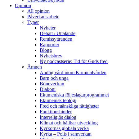
Opinion
All opinion
Påverkansarbete
Typer
Nyheter
Debatt / Uttalande
Remissyttranden
Rapporter
Blogg
Nyhetsbrev
Ny podcastserie: Tid för Guds fred
Ämnen
Andlig vård inom Kriminalvården
Barn och unga
Böneveckan
Diakoni
Ekumeniska följeslagarprogrammet
Ekumenisk teologi
Fred och mänskliga rättigheter
Funktionshinder
Interreligiös dialog
Klimat och hållbar utveckling
Kyrkornas globala vecka
Kyrka – Polis i samverkan