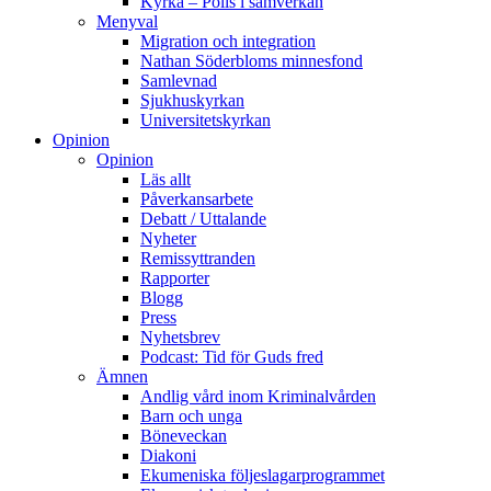
Kyrka – Polis i samverkan
Menyval
Migration och integration
Nathan Söderbloms minnesfond
Samlevnad
Sjukhuskyrkan
Universitetskyrkan
Opinion
Opinion
Läs allt
Påverkansarbete
Debatt / Uttalande
Nyheter
Remissyttranden
Rapporter
Blogg
Press
Nyhetsbrev
Podcast: Tid för Guds fred
Ämnen
Andlig vård inom Kriminalvården
Barn och unga
Böneveckan
Diakoni
Ekumeniska följeslagarprogrammet