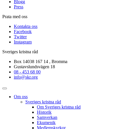
Blogg
Press
Prata med oss
Kontakta oss
Facebook
Twitter
Instagram
Sveriges kristna råd
Box 14038 167 14 , Bromma
Gustavslundsvägen 18
08 - 453 68 00
info@skr.org
Om oss
Sveriges kristna råd
Om Sveriges kristna råd
Historik
Samverkan
Ekumenik
Medlemskyrkor