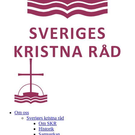
Om oss
Sveriges kristna råd
Om SKR
Historik
Samverkan