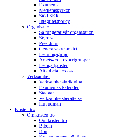
Ekumenik
Medlemskyrkor
Stöd SKR
Integritetspolicy
Organisation
Så fungerar vår organisation
Styrelse
Presidium
Generalsekretariatet
Ledningsgrupp
Arbets- och expertgrupper
Lediga tjänster
Att arbeta hos oss
Verksamhet
Verksamhetsinriktning
Ekumenisk kalender
Stadgar
Verksamhetsberättelse
Huvudman
Kristen tro
Om kristen tro
Om kristen tro
Bibeln
Bön
Kristendomens högtider