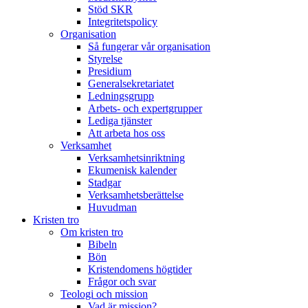
Stöd SKR
Integritetspolicy
Organisation
Så fungerar vår organisation
Styrelse
Presidium
Generalsekretariatet
Ledningsgrupp
Arbets- och expertgrupper
Lediga tjänster
Att arbeta hos oss
Verksamhet
Verksamhetsinriktning
Ekumenisk kalender
Stadgar
Verksamhetsberättelse
Huvudman
Kristen tro
Om kristen tro
Bibeln
Bön
Kristendomens högtider
Frågor och svar
Teologi och mission
Vad är mission?