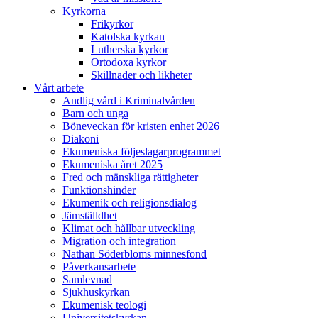
Kyrkorna
Frikyrkor
Katolska kyrkan
Lutherska kyrkor
Ortodoxa kyrkor
Skillnader och likheter
Vårt arbete
Andlig vård i Kriminalvården
Barn och unga
Böneveckan för kristen enhet 2026
Diakoni
Ekumeniska följeslagarprogrammet
Ekumeniska året 2025
Fred och mänskliga rättigheter
Funktionshinder
Ekumenik och religionsdialog
Jämställdhet
Klimat och hållbar utveckling
Migration och integration
Nathan Söderbloms minnesfond
Påverkansarbete
Samlevnad
Sjukhuskyrkan
Ekumenisk teologi
Universitetskyrkan