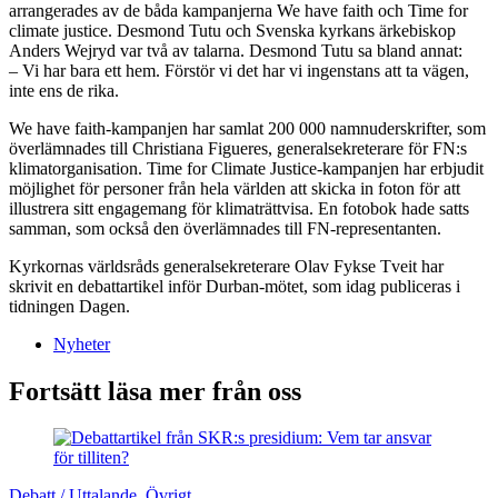
arrangerades av de båda kampanjerna We have faith och Time for
climate justice. Desmond Tutu och Svenska kyrkans ärkebiskop
Anders Wejryd var två av talarna. Desmond Tutu sa bland annat:
– Vi har bara ett hem. Förstör vi det har vi ingenstans att ta vägen,
inte ens de rika.
We have faith-kampanjen har samlat 200 000 namnuderskrifter, som
överlämnades till Christiana Figueres, generalsekreterare för FN:s
klimatorganisation. Time for Climate Justice-kampanjen har erbjudit
möjlighet för personer från hela världen att skicka in foton för att
illustrera sitt engagemang för klimaträttvisa. En fotobok hade satts
samman, som också den överlämnades till FN-representanten.
Kyrkornas världsråds generalsekreterare Olav Fykse Tveit har
skrivit en debattartikel inför Durban-mötet, som idag publiceras i
tidningen Dagen.
Nyheter
Fortsätt läsa mer från oss
Debatt / Uttalande
,
Övrigt