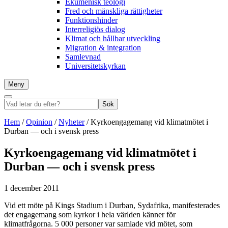
Ekumenisk teologi
Fred och mänskliga rättigheter
Funktionshinder
Interreligiös dialog
Klimat och hållbar utveckling
Migration & integration
Samlevnad
Universitetskyrkan
Meny
Sök
Vad
Sök
letar
du
Hem
/
Opinion
/
Nyheter
/
Kyrkoengagemang vid klimatmötet i
efter?
Durban — och i svensk press
Kyrkoengagemang vid klimatmötet i
Durban — och i svensk press
1 december 2011
Vid ett möte på Kings Stadium i Durban, Sydafrika, manifesterades
det engagemang som kyrkor i hela världen känner för
klimatfrågorna. 5 000 personer var samlade vid mötet, som