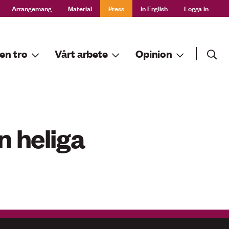
Arrangemang
Material
Press
In English
Logga in
Sök
en tro
Vårt arbete
Opinion
Sök
n heliga