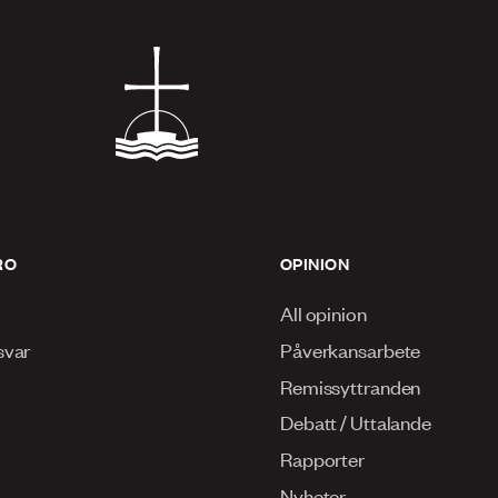
RO
OPINION
All opinion
svar
Påverkansarbete
Remissyttranden
Debatt / Uttalande
Rapporter
Nyheter