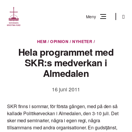
Gå
till
Sök
Meny
innehåll
Vad
HEM
/
OPINION
/
NYHETER
/
Sök
letar
Hela programmet med
du
SKR:s medverkan i
efter?
Almedalen
16 juni 2011
SKR finns i sommar, för första gången, med på den så
kallade Politikerveckan i Almedalen, den 3-10 juli. Det
sker med seminarier, några i egen regi, några
tillsammans med andra organisationer. En gudstjänst,