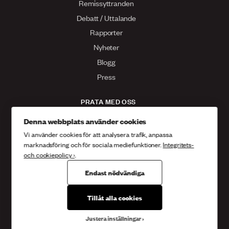
Remissyttranden
Debatt / Uttalande
Rapporter
Nyheter
Blogg
Press
PRATA MED OSS
Kontakta oss
Denna webbplats använder cookies
Vi använder cookies för att analysera trafik, anpassa
Facebook
marknadsföring och för sociala mediefunktioner.
Integritets-
Twitter
och cookiepolicy ›
.
Instagram
Endast nödvändiga
Tillåt alla cookies
Sveriges kristna råd
Box 14038 167 14 , Bromma
Gustavslundsvägen 18
Justera inställningar
08 - 453 68 00
info@skr.org