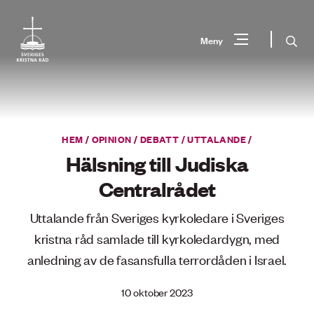
Gå
till
Sök
Meny
innehåll
Vad
Sök
letar
du
HEM
/
OPINION
/
DEBATT / UTTALANDE
/
efter?
Hälsning till Judiska
Centralrådet
Uttalande från Sveriges kyrkoledare i Sveriges
kristna råd samlade till kyrkoledardygn, med
anledning av de fasansfulla terrordåden i Israel.
10 oktober 2023