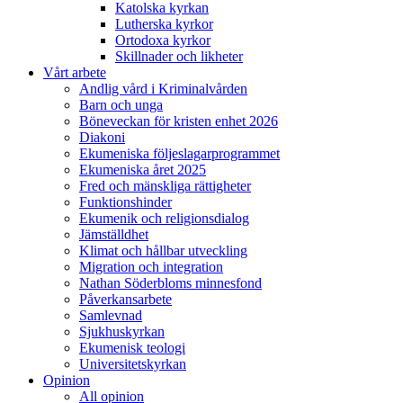
Katolska kyrkan
Lutherska kyrkor
Ortodoxa kyrkor
Skillnader och likheter
Vårt arbete
Andlig vård i Kriminalvården
Barn och unga
Böneveckan för kristen enhet 2026
Diakoni
Ekumeniska följeslagarprogrammet
Ekumeniska året 2025
Fred och mänskliga rättigheter
Funktionshinder
Ekumenik och religionsdialog
Jämställdhet
Klimat och hållbar utveckling
Migration och integration
Nathan Söderbloms minnesfond
Påverkansarbete
Samlevnad
Sjukhuskyrkan
Ekumenisk teologi
Universitetskyrkan
Opinion
All opinion