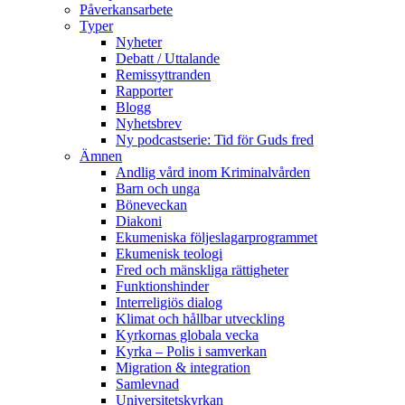
Påverkansarbete
Typer
Nyheter
Debatt / Uttalande
Remissyttranden
Rapporter
Blogg
Nyhetsbrev
Ny podcastserie: Tid för Guds fred
Ämnen
Andlig vård inom Kriminalvården
Barn och unga
Böneveckan
Diakoni
Ekumeniska följeslagarprogrammet
Ekumenisk teologi
Fred och mänskliga rättigheter
Funktionshinder
Interreligiös dialog
Klimat och hållbar utveckling
Kyrkornas globala vecka
Kyrka – Polis i samverkan
Migration & integration
Samlevnad
Universitetskyrkan