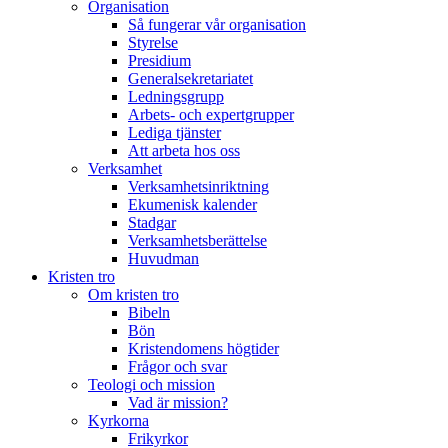
Organisation
Så fungerar vår organisation
Styrelse
Presidium
Generalsekretariatet
Ledningsgrupp
Arbets- och expertgrupper
Lediga tjänster
Att arbeta hos oss
Verksamhet
Verksamhetsinriktning
Ekumenisk kalender
Stadgar
Verksamhetsberättelse
Huvudman
Kristen tro
Om kristen tro
Bibeln
Bön
Kristendomens högtider
Frågor och svar
Teologi och mission
Vad är mission?
Kyrkorna
Frikyrkor