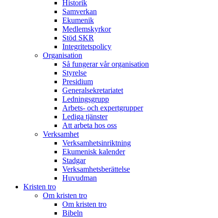
Historik
Samverkan
Ekumenik
Medlemskyrkor
Stöd SKR
Integritetspolicy
Organisation
Så fungerar vår organisation
Styrelse
Presidium
Generalsekretariatet
Ledningsgrupp
Arbets- och expertgrupper
Lediga tjänster
Att arbeta hos oss
Verksamhet
Verksamhetsinriktning
Ekumenisk kalender
Stadgar
Verksamhetsberättelse
Huvudman
Kristen tro
Om kristen tro
Om kristen tro
Bibeln