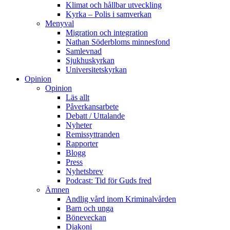
Klimat och hållbar utveckling
Kyrka – Polis i samverkan
Menyval
Migration och integration
Nathan Söderbloms minnesfond
Samlevnad
Sjukhuskyrkan
Universitetskyrkan
Opinion
Opinion
Läs allt
Påverkansarbete
Debatt / Uttalande
Nyheter
Remissyttranden
Rapporter
Blogg
Press
Nyhetsbrev
Podcast: Tid för Guds fred
Ämnen
Andlig vård inom Kriminalvården
Barn och unga
Böneveckan
Diakoni