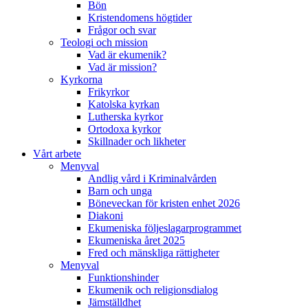
Bön
Kristendomens högtider
Frågor och svar
Teologi och mission
Vad är ekumenik?
Vad är mission?
Kyrkorna
Frikyrkor
Katolska kyrkan
Lutherska kyrkor
Ortodoxa kyrkor
Skillnader och likheter
Vårt arbete
Menyval
Andlig vård i Kriminalvården
Barn och unga
Böneveckan för kristen enhet 2026
Diakoni
Ekumeniska följeslagarprogrammet
Ekumeniska året 2025
Fred och mänskliga rättigheter
Menyval
Funktionshinder
Ekumenik och religionsdialog
Jämställdhet