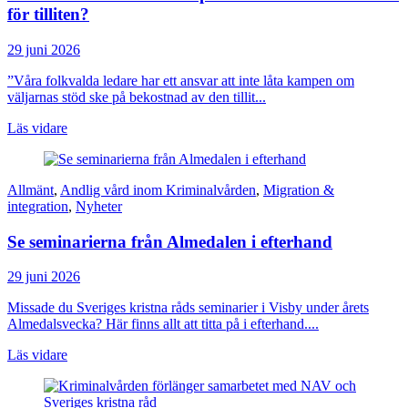
för tilliten?
29 juni 2026
”Våra folkvalda ledare har ett ansvar att inte låta kampen om
väljarnas stöd ske på bekostnad av den tillit...
Läs vidare
Allmänt
,
Andlig vård inom Kriminalvården
,
Migration &
integration
,
Nyheter
Se seminarierna från Almedalen i efterhand
29 juni 2026
Missade du Sveriges kristna råds seminarier i Visby under årets
Almedalsvecka? Här finns allt att titta på i efterhand....
Läs vidare