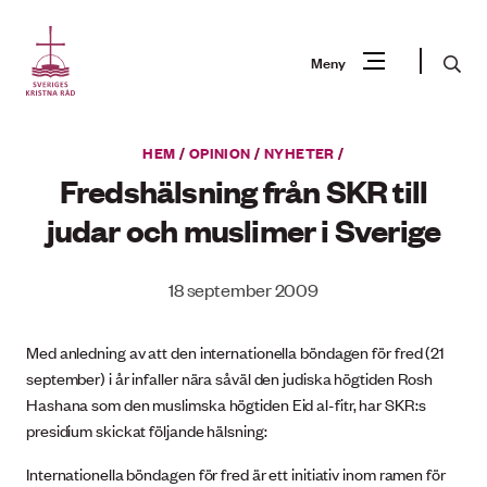
Gå
till
Sök
Meny
innehåll
Vad
HEM
/
OPINION
/
NYHETER
/
Sök
letar
Fredshälsning från SKR till
du
judar och muslimer i Sverige
efter?
18 september 2009
Med anledning av att den internationella böndagen för fred (21
september) i år infaller nära såväl den judiska högtiden Rosh
Hashana som den muslimska högtiden Eid al-fitr, har SKR:s
presidium skickat följande hälsning:
Internationella böndagen för fred är ett initiativ inom ramen för