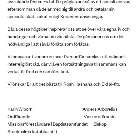
avslutande festen Eid al-fitr präglas också av ett socialt ansvar,
eftersom man då delar med sig till andra och betalar sin
speciella skatt zakat enligt Koranens anvisningar.
Båda dessa högtider inspirerar oss att se över våra egna liv och
handlingar och värna om vår nästa. De påminner oss om det
nödvändiga i att såväl förlåta som förlåtas.
Vi hoppas att vi inom en snar framtid får samlas i ett nationellt
interreligiöst råd, där vi även fortsättningsvis tillsammans kan
verka för fred och samförstånd.
Vi önskar Er allt det bästa till Rosh Hashana och Eid al-fitr.
Karin Wiborn Anders Arborelius
Ordförande Vice ordförande
Missionsföreståndare i Baptistsamfundet Biskop i
Stockholms katolska stift