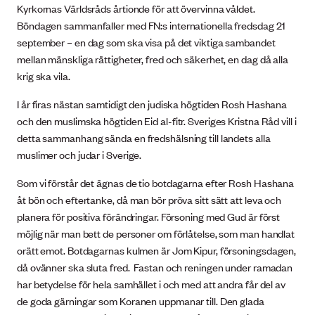
Kyrkornas Världsråds årtionde för att övervinna våldet.
Böndagen sammanfaller med FN:s internationella fredsdag 21
september – en dag som ska visa på det viktiga sambandet
mellan mänskliga rättigheter, fred och säkerhet, en dag då alla
krig ska vila.
I år firas nästan samtidigt den judiska högtiden Rosh Hashana
och den muslimska högtiden Eid al-fitr. Sveriges Kristna Råd vill i
detta sammanhang sända en fredshälsning till landets alla
muslimer och judar i Sverige.
Som vi förstår det ägnas de tio botdagarna efter Rosh Hashana
åt bön och eftertanke, då man bör pröva sitt sätt att leva och
planera för positiva förändringar. Försoning med Gud är först
möjlig när man bett de personer om förlåtelse, som man handlat
orätt emot. Botdagarnas kulmen är Jom Kipur, försoningsdagen,
då ovänner ska sluta fred. Fastan och reningen under ramadan
har betydelse för hela samhället i och med att andra får del av
de goda gärningar som Koranen uppmanar till. Den glada